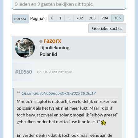
0 leden en 9 gasten bekijken dit topic.
Pagina's
1
...
702
703
704
705
OMLAAG
Gebruikersacties
razorx
Lijnoliekoning
Polar lid
#10560
06-10-2023 23:10:38
Citaat van: volvobug op 05-10-2023 18:18:19
Mm, zo'n slagtol is natuurlijk verleidelijk en zeker een
oplossing als het fysiek niet meer lukt. Maar ik blijf
toch bewust zoveel en zolang mogelijk "elbow grease"
gebruiken onder het motto "use it or lose it"
En verder denk ik dat ik toch ook maar eens aan de