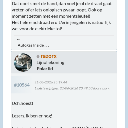
Dat doe ik met de hand, dan voel je of de draad gaat
vreten of er iets onlogisch zwaar loopt. Ook op
moment zetten met een momentsleutel!
Het hele eind draad eruit/erin jengelen is natuurlijk
wel voor de elektrieke tol!
--
Autogas Inside . . .
razorx
Lijnoliekoning
Polar lid
21-06-2026 23:19:44
#10564
Laatste wijziging
: 21-06-2026 23:49:50 door razorx
Uch,hoest!
Lezers, ik ben er nog!