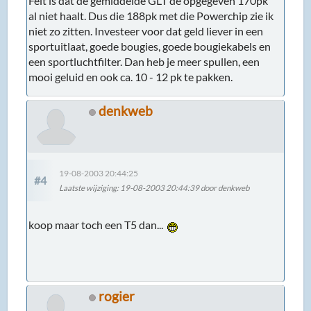
Feit is dat de gemiddelde GLT de opgegeven 170pk
al niet haalt. Dus die 188pk met die Powerchip zie ik
niet zo zitten. Investeer voor dat geld liever in een
sportuitlaat, goede bougies, goede bougiekabels en
een sportluchtfilter. Dan heb je meer spullen, een
mooi geluid en ook ca. 10 - 12 pk te pakken.
denkweb
19-08-2003 20:44:25
#4
Laatste wijziging
: 19-08-2003 20:44:39 door denkweb
koop maar toch een T5 dan...
rogier