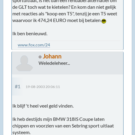
sportuitlaat, is het dan een rendabel alternatief om
de GLT toch wat te kietelen? En kom dan niet gelijk
met reacties als "koop een T5", tenzij je een T5 weet
waarvoor ik 474,24 EURO moet bij betalen
Ik ben benieuwd.
www.fox.com/24
Johann
Weledeleheer...
#1
19-08-2003 20:06:11
Ik blijf 't heel veel geld vinden.
Ik heb destijds mijn BMW 318IS Coupe laten
chippen en voorzien van een Sebring sport uitlaat
systeem.