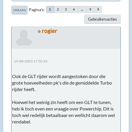
Pagina's
2
3
4
...
9
1
OMLAAG
Gebruikersacties
rogier
19-08-2003 17:50:33
Ook de GLT rijder wordt aangestoken door die
grote hoeveelheden pk's die de gemiddelde Turbo
rijder heeft.
Hoewel het weinig zin heeft om een GLT te tunen,
heb ik toch even een vraagje over Powerchip. Dit is
toch wel redelijk betaalbaar en wellicht daarom wel
rendabel.