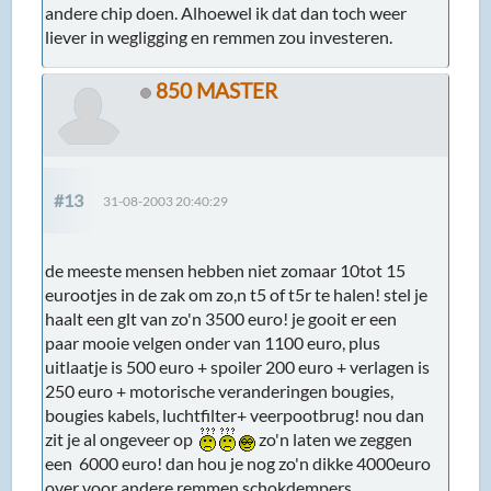
andere chip doen. Alhoewel ik dat dan toch weer
liever in wegligging en remmen zou investeren.
850 MASTER
#13
31-08-2003 20:40:29
de meeste mensen hebben niet zomaar 10tot 15
eurootjes in de zak om zo,n t5 of t5r te halen! stel je
haalt een glt van zo'n 3500 euro! je gooit er een
paar mooie velgen onder van 1100 euro, plus
uitlaatje is 500 euro + spoiler 200 euro + verlagen is
250 euro + motorische veranderingen bougies,
bougies kabels, luchtfilter+ veerpootbrug! nou dan
zit je al ongeveer op
zo'n laten we zeggen
een 6000 euro! dan hou je nog zo'n dikke 4000euro
over voor andere remmen,schokdempers,