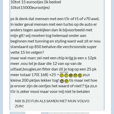
10tot 15 eurootjes (ik bedoel
10tot15000eurootjes)
ps ik denk dat mensen met een t5r of t5 of v70 awd,
in ieder geval mensen met een turbo op de auto er
anders tegen aankijken dan ik bijvoorbeeld met
mijn glt! wij moeten tog helemaal onder aan
beginnen met tunning en styling want wat zit er nou
standaard op 850 behalve die verchroomde super
vette 15 lm velgen?
maar wat marc zei met een chip krijg je een x 12pk
meer ,nou tel je daar die 12 van op van de
uitlaat,bougies,en filter dan zit je tog op een 25 pk
meer totaal 170( 168) +25 =
zo,n
kleine 200 pktjes lekker tog!
tis maar net hoe
je erover zijn de centjes het waard of niet!? tja zo,n
t5r is zeker mooi maar voor mij niet te betalen
NIX IS ZO FIJN ALS SAMEN MET MIJN VOLVO
ZIJN!