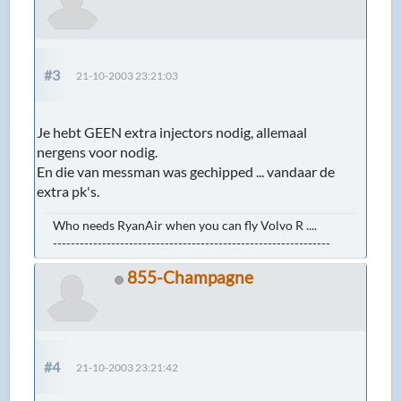
#3
21-10-2003 23:21:03
Je hebt GEEN extra injectors nodig, allemaal
nergens voor nodig.
En die van messman was gechipped ... vandaar de
extra pk's.
Who needs RyanAir when you can fly Volvo R ....
--------------------------------------------------------------
855-Champagne
#4
21-10-2003 23:21:42