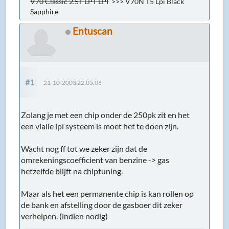
V70 Classic 2.5T LPT LPI
>>> V70N T5 Lpi Black
Sapphire
Entuscan
#1
21-10-2003 22:05:06
Zolang je met een chip onder de 250pk zit en het
een vialle lpi systeem is moet het te doen zijn.
Wacht nog ff tot we zeker zijn dat de
omrekeningscoefficient van benzine -> gas
hetzelfde blijft na chiptuning.
Maar als het een permanente chip is kan rollen op
de bank en afstelling door de gasboer dit zeker
verhelpen. (indien nodig)