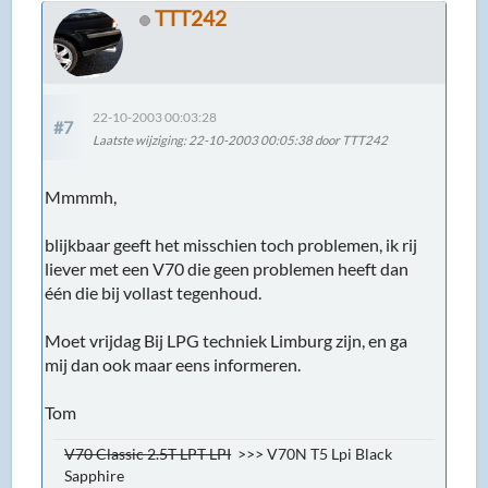
TTT242
22-10-2003 00:03:28
#7
Laatste wijziging
: 22-10-2003 00:05:38 door TTT242
Mmmmh,
blijkbaar geeft het misschien toch problemen, ik rij
liever met een V70 die geen problemen heeft dan
één die bij vollast tegenhoud.
Moet vrijdag Bij LPG techniek Limburg zijn, en ga
mij dan ook maar eens informeren.
Tom
V70 Classic 2.5T LPT LPI
>>> V70N T5 Lpi Black
Sapphire