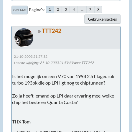
Pagina's
2
3
4
...
7
1
OMLAAG
Gebruikersacties
TTT242
21-10-2003 21:57:32
Laatste wijziging
: 21-10-2003 21:59:39 door TTT242
Is het mogelijk om een V70 van 1998 2.5T lagedruk
turbo 193pk die op LPI ligt nog te chiptunnen?
Zo ja heeft iemand op LPI daar ervaring mee, welke
chip het beste en Quanta Costa?
THX Tom