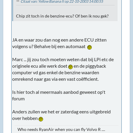
Citaat van: Yellow Banana II op 22-10-2003 14:00:55
Chip zit toch in de benzine-ecu? Of ben ik nou gek?
JA en waar zou dan nog een andere ECU zitten
volgens u? Behalve bij een automaat
Marc ... jij zou toch moeten weten dat bij LPi etc de
originele ecu alle werk doet
en de piggyback
computer vd gas enkel de benzine waarden
omrekend naar gas via een vast coëfficient.
Is hier toch al meermaals aanbod geweest op't
forum
Anders zullen we het er zaterdag eens uitgebreid
over hebben
Who needs RyanAir when you can fly Volvo R ....