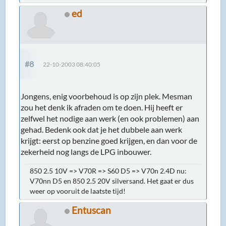
ed
#8
22-10-2003 08:40:05
Jongens, enig voorbehoud is op zijn plek. Mesman
zou het denk ik afraden om te doen. Hij heeft er
zelfwel het nodige aan werk (en ook problemen) aan
gehad. Bedenk ook dat je het dubbele aan werk
krijgt: eerst op benzine goed krijgen, en dan voor de
zekerheid nog langs de LPG inbouwer.
850 2.5 10V => V70R => S60 D5 => V70n 2.4D nu:
V70nn D5 en 850 2.5 20V silversand. Het gaat er dus
weer op vooruit de laatste tijd!
Entuscan