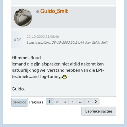
Guido_Smit
22-10-2003 21:08:46
#14
Laatste wijziging
: 28-10-2003 20:24:44 door Guido_Smit
Hhmmm, Ruud...
iemand die zijn afspraken niet altijd nakomt kan
natuurlijk nog wel verstand hebben van die LPI-
techniek.....incl lpg-tuning.
Guido.
Pagina's
2
3
4
...
7
1
OMHOOG
Gebruikersacties