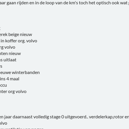
ar gaan rijden en in de loop van de km's toch het optisch ook wat
g
erek beige nieuw
n koffer org. volvo
rg volvo
chten nieuw
s uitlaat
vs
ieuwe winterbanden
ins 4 maal
accu
hter org volvo
en jaar daarnaast volledig stage 0 uitgevoerd.. verdelerkap,rotor 
olvo