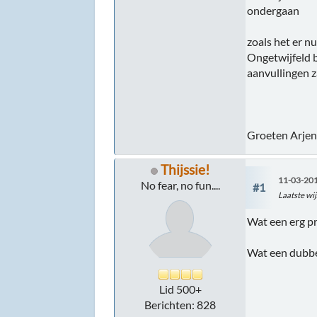
ondergaan
zoals het er nu
Ongetwijfeld b
aanvullingen z
Groeten Arje
Thijssie!
11-03-201
No fear, no fun....
#1
Laatste wij
Wat een erg p
Wat een dubbel
Lid 500+
Berichten: 828