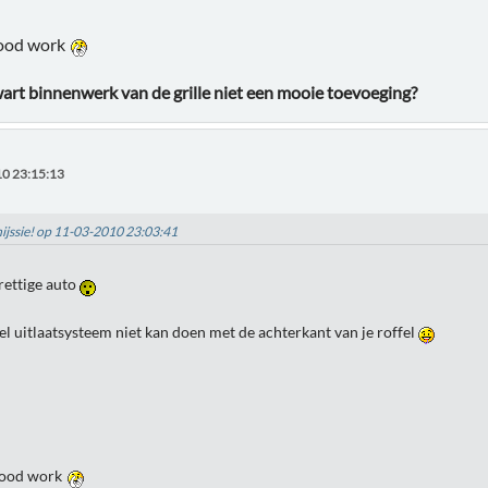
good work
wart binnenwerk van de grille niet een mooie toevoeging?
0 23:15:13
hijssie! op 11-03-2010 23:03:41
rettige auto
l uitlaatsysteem niet kan doen met de achterkant van je roffel
good work