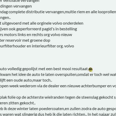
r ventilatie vervangen
eidingen vervangen
ag complete distributie vervangen,multie riem en alle looprollen 
ngen..
 uitgevoerd met alle orginele volvo onderdelen
jven ook geperforreerd pagid's in bestelling
s motors links en rechts org volvo nieuw
er reservoir met groene dop
urfilterhouder en interieurfilter org. volvo
auto volledig gepolijst met een best mooi resultaat
wam het idee de auto te laten overspuiten,omdat er toch wel wat 
lijft een oude auto,maar toch..
elopen week wederom via de dealer een nieuwe achterbumper en vo
plak folie op de achterste wielranden tegen de steenslag gekocht s
eren zitten gekocht..
eb ik deze winter laten poedercoaten,en zullen zodra de auto ges
s waren wat slingerig dus heb ik die laten richten.. In het najaar 