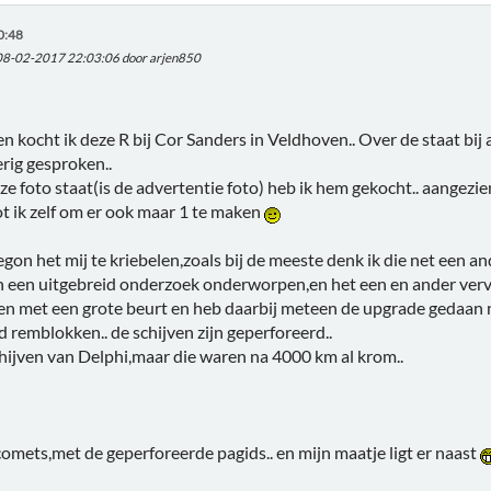
0:48
 08-02-2017 22:03:06 door arjen850
en kocht ik deze R bij Cor Sanders in Veldhoven.. Over de staat bi
erig gesproken..
eze foto staat(is de advertentie foto) heb ik hem gekocht.. aangezi
ot ik zelf om er ook maar 1 te maken
on het mij te kriebelen,zoals bij de meeste denk ik die net een a
n een uitgebreid onderzoek onderworpen,en het een en ander verv
en met een grote beurt en heb daarbij meteen de upgrade gedaan
id remblokken.. de schijven zijn geperforeerd..
chijven van Delphi,maar die waren na 4000 km al krom..
comets,met de geperforeerde pagids.. en mijn maatje ligt er naast