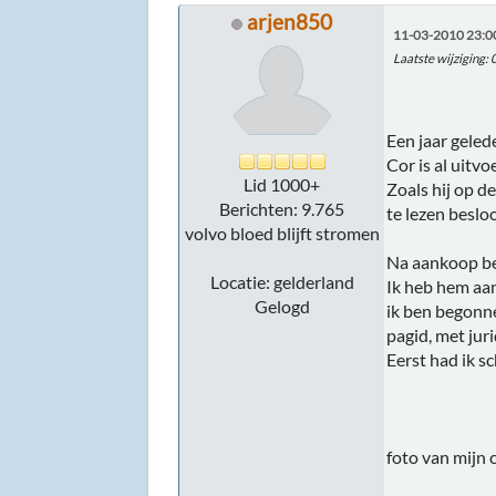
arjen850
11-03-2010 23:0
Laatste wijziging
:
Een jaar geled
Cor is al uitvo
Lid 1000+
Zoals hij op d
Berichten: 9.765
te lezen beslo
volvo bloed blijft stromen
Na aankoop beg
Locatie: gelderland
Ik heb hem aa
Gelogd
ik ben begonn
pagid, met jur
Eerst had ik s
foto van mijn 