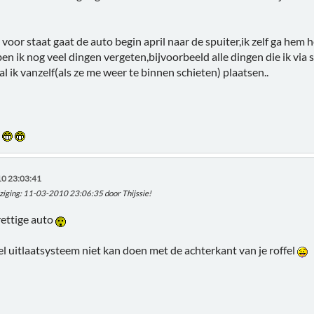
 voor staat gaat de auto begin april naar de spuiter,ik zelf ga hem 
en ik nog veel dingen vergeten,bijvoorbeeld alle dingen die ik via
al ik vanzelf(als ze me weer te binnen schieten) plaatsen..
n
0 23:03:41
ziging
: 11-03-2010 23:06:35 door Thijssie!
rettige auto
 uitlaatsysteem niet kan doen met de achterkant van je roffel