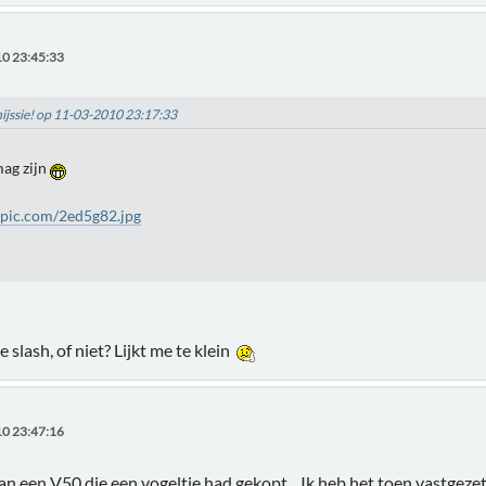
0 23:45:33
hijssie! op 11-03-2010 23:17:33
 mag zijn
nypic.com/2ed5g82.jpg
 slash, of niet? Lijkt me te klein
0 23:47:16
n een V50 die een vogeltje had gekopt... Ik heb het toen vastgezet