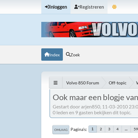
Inloggen
Registreren
Index
Zoek
Volvo 850 Forum
Off-topic
Ook maar een blogje van
Gestart door arjen850, 11-03-2010 23:
0 leden en 9 gasten bekijken dit topic.
Pagina's
2
3
4
...
5
1
OMLAAG