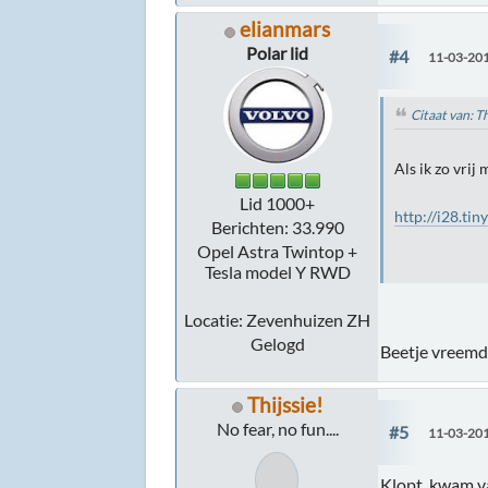
elianmars
Polar lid
#4
11-03-201
Citaat van: T
Als ik zo vrij
Lid 1000+
http://i28.ti
Berichten: 33.990
Opel Astra Twintop +
Tesla model Y RWD
Locatie: Zevenhuizen ZH
Gelogd
Beetje vreemde
Thijssie!
No fear, no fun....
#5
11-03-201
Klopt, kwam va