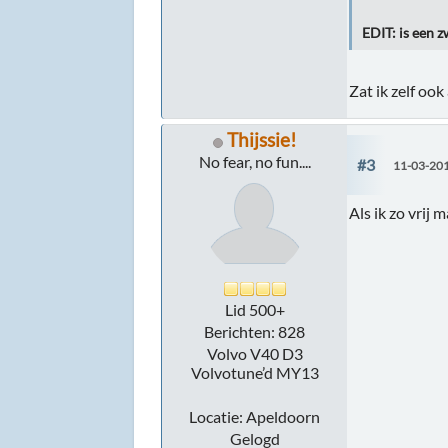
EDIT: is een 
Zat ik zelf oo
Thijssie!
No fear, no fun....
#3
11-03-201
Als ik zo vrij 
Lid 500+
Berichten: 828
Volvo V40 D3
Volvotune’d MY13
Locatie: Apeldoorn
Gelogd