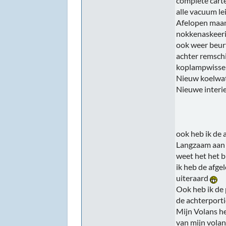
complete carte
alle vacuum l
Afelopen maand
nokkenaskeeri
ook weer beurt
achter remschi
koplampwisser
Nieuw koelwat
Nieuwe interie
ook heb ik de 
Langzaam aan k
weet het het b
ik heb de afg
uiteraard
Ook heb ik de 
de achterporti
Mijn Volans h
van mijn volan