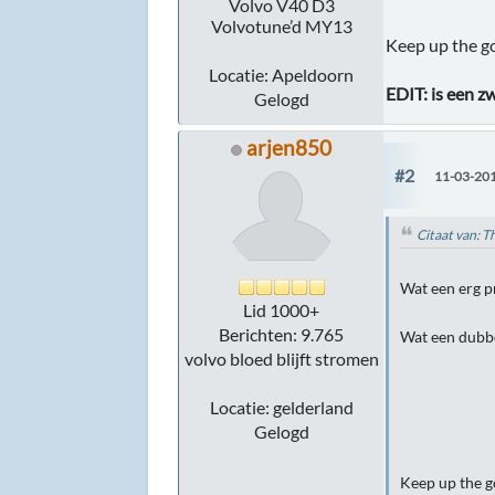
Volvo V40 D3
Volvotune’d MY13
Keep up the 
Locatie: Apeldoorn
EDIT: is een z
Gelogd
arjen850
#2
11-03-201
Citaat van: T
Wat een erg p
Lid 1000+
Berichten: 9.765
Wat een dubbe
volvo bloed blijft stromen
Locatie: gelderland
Gelogd
Keep up the 