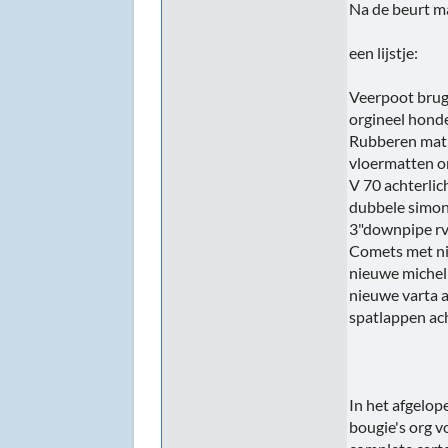
Na de beurt ma
een lijstje:
Veerpoot bru
orgineel hond
Rubberen mat i
vloermatten o
V 70 achterli
dubbele simon
3"downpipe r
Comets met n
nieuwe michel
nieuwe varta 
spatlappen ac
In het afgelop
bougie's org v