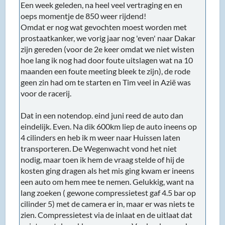
Een week geleden, na heel veel vertraging en en
oeps momentje de 850 weer rijdend!
Omdat er nog wat gevochten moest worden met
prostaatkanker, we vorig jaar nog 'even' naar Dakar
zijn gereden (voor de 2e keer omdat we niet wisten
hoe lang ik nog had door foute uitslagen wat na 10
maanden een foute meeting bleek te zijn), de rode
geen zin had om te starten en Tim veel in Azië was
voor de racerij.
Dat in een notendop. eind juni reed de auto dan
eindelijk. Even. Na dik 600km liep de auto ineens op
4 cilinders en heb ik m weer naar Huissen laten
transporteren. De Wegenwacht vond het niet
nodig, maar toen ik hem de vraag stelde of hij de
kosten ging dragen als het mis ging kwam er ineens
een auto om hem mee te nemen. Gelukkig, want na
lang zoeken ( gewone compressietest gaf 4.5 bar op
cilinder 5) met de camera er in, maar er was niets te
zien. Compressietest via de inlaat en de uitlaat dat