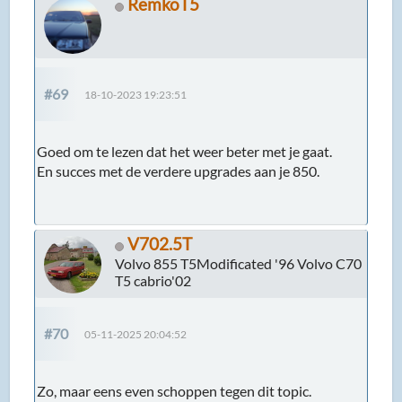
RemkoT5
#69
18-10-2023 19:23:51
Goed om te lezen dat het weer beter met je gaat.
En succes met de verdere upgrades aan je 850.
V702.5T
Volvo 855 T5Modificated '96 Volvo C70
T5 cabrio'02
#70
05-11-2025 20:04:52
Zo, maar eens even schoppen tegen dit topic.