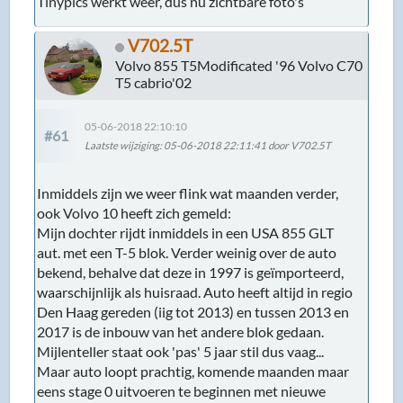
Tinypics werkt weer, dus nu zichtbare foto's
V702.5T
Volvo 855 T5Modificated '96 Volvo C70
T5 cabrio'02
05-06-2018 22:10:10
#61
Laatste wijziging
: 05-06-2018 22:11:41 door V702.5T
Inmiddels zijn we weer flink wat maanden verder,
ook Volvo 10 heeft zich gemeld:
Mijn dochter rijdt inmiddels in een USA 855 GLT
aut. met een T-5 blok. Verder weinig over de auto
bekend, behalve dat deze in 1997 is geïmporteerd,
waarschijnlijk als huisraad. Auto heeft altijd in regio
Den Haag gereden (iig tot 2013) en tussen 2013 en
2017 is de inbouw van het andere blok gedaan.
Mijlenteller staat ook 'pas' 5 jaar stil dus vaag...
Maar auto loopt prachtig, komende maanden maar
eens stage 0 uitvoeren te beginnen met nieuwe