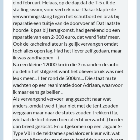
eind februari. Helaas, op de dag dat de T-5 uit de
stalling kwam, voor vertrek naar Dakar klapte de
verwarmingsslang tegen het schutbord en brak bij
reparatie een tuitje van de doorvoer af. Dat laatste
hoorde ik pas bij terugkomst, had gerekend op een
reparatie van een 2-300 euro, dat werd 'iets' meer.
Ook de kachelradiateur is gelijk vervangen omdat
toch alles open lag. Had het liever zelf gedaan, maar
ik was zandhappen ;-)
Na een kleine 12000 km in die 3 maanden de auto
nu definitief stilgezet want het olieverbruik was niet
leuk meer.... liter rond de 500km.... Die staat nu te
wachten op een reanimatie door Adriaan, waarvoor
ik maar eens ga belllen..
Als vervangend vervoer lang gezocht naar wat
anders, omdat we dit jaar niet met de tent zouden
weggaan maar naar de states zouden trekken (tja,
wie had de lochdown toen al echt verwacht..) breder
dan breed gezocht. En uitgekomen op een Jaguar S-
Type V8 in de zeldzame specialorder kleur wit, wat
de auto bijzonder goed staat. Inmiddels daar alweer