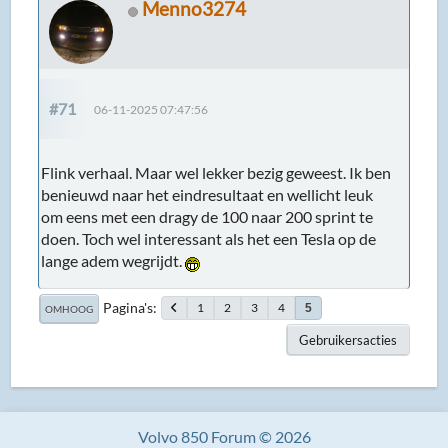
Menno3274
#71
06-11-2025 07:47:56
Flink verhaal. Maar wel lekker bezig geweest. Ik ben
benieuwd naar het eindresultaat en wellicht leuk
om eens met een dragy de 100 naar 200 sprint te
doen. Toch wel interessant als het een Tesla op de
lange adem wegrijdt.
Pagina's
1
2
3
4
5
OMHOOG
Gebruikersacties
Volvo 850 Forum © 2026