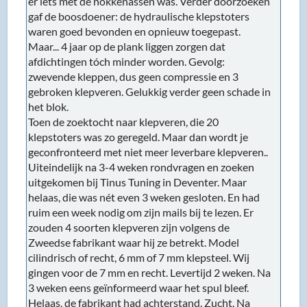
er iets met de nokkenassen was. Verder doorzoeken
gaf de boosdoener: de hydraulische klepstoters
waren goed bevonden en opnieuw toegepast.
Maar... 4 jaar op de plank liggen zorgen dat
afdichtingen tóch minder worden. Gevolg:
zwevende kleppen, dus geen compressie en 3
gebroken klepveren. Gelukkig verder geen schade in
het blok.
Toen de zoektocht naar klepveren, die 20
klepstoters was zo geregeld. Maar dan wordt je
geconfronteerd met niet meer leverbare klepveren..
Uiteindelijk na 3-4 weken rondvragen en zoeken
uitgekomen bij Tinus Tuning in Deventer. Maar
helaas, die was nét even 3 weken gesloten. En had
ruim een week nodig om zijn mails bij te lezen. Er
zouden 4 soorten klepveren zijn volgens de
Zweedse fabrikant waar hij ze betrekt. Model
cilindrisch of recht, 6 mm of 7 mm klepsteel. Wij
gingen voor de 7 mm en recht. Levertijd 2 weken. Na
3 weken eens geïnformeerd waar het spul bleef.
Helaas, de fabrikant had achterstand. Zucht. Na