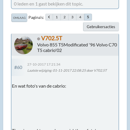
0 leden en 1 gast bekijken dit topic.
Pagina's
1
2
3
4
5
OMLAAG
Gebruikersacties
V702.5T
Volvo 855 T5Modificated '96 Volvo C70
T5 cabrio'02
27-10-2017 17:21:34
#60
Laatste wijziging
: 01-11-2017 22:08:25 door V702.5T
En wat foto's van de cabrio: