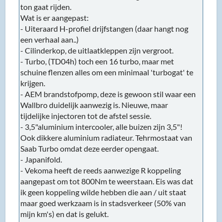
ton gaat rijden.
Wat is er aangepast:
- Uiteraard H-profiel drijfstangen (daar hangt nog
een verhaal aan..)
- Cilinderkop, de uitlaatkleppen zijn vergroot.
- Turbo, (TD04h) toch een 16 turbo, maar met
schuine flenzen alles om een minimaal 'turbogat' te
krijgen.
- AEM brandstofpomp, deze is gewoon stil waar een
Wallbro duidelijk aanwezig is. Nieuwe, maar
tijdelijke injectoren tot de afstel sessie.
- 3,5"aluminium intercooler, alle buizen zijn 3,5"!
Ook dikkere aluminium radiateur. Tehrmostaat van
Saab Turbo omdat deze eerder opengaat.
- Japanifold.
- Vekoma heeft de reeds aanwezige R koppeling
aangepast om tot 800Nm te weerstaan. Eis was dat
ik geen koppeling wilde hebben die aan / uit staat
maar goed werkzaam is in stadsverkeer (50% van
mijn km's) en dat is gelukt.