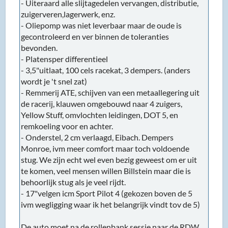
- Uiteraard alle slijtagedelen vervangen, distributie,
zuigerveren,lagerwerk, enz.
- Oliepomp was niet leverbaar maar de oude is
gecontroleerd en ver binnen de toleranties
bevonden.
- Platensper differentieel
- 3,5"uitlaat, 100 cels racekat, 3 dempers. (anders
wordt je 't snel zat)
- Remmerij ATE, schijven van een metaallegering uit
de racerij, klauwen omgebouwd naar 4 zuigers,
Yellow Stuff, omvlochten leidingen, DOT 5, en
remkoeling voor en achter.
- Onderstel, 2 cm verlaagd, Eibach. Dempers
Monroe, ivm meer comfort maar toch voldoende
stug. We zijn echt wel even bezig geweest om er uit
te komen, veel mensen willen Billstein maar die is
behoorlijk stug als je veel rijdt.
- 17"velgen icm Sport Pilot 4 (gekozen boven de 5
ivm wegligging waar ik het belangrijk vindt tov de 5)
De auto moet na de rollenbank sessie naar de RDW