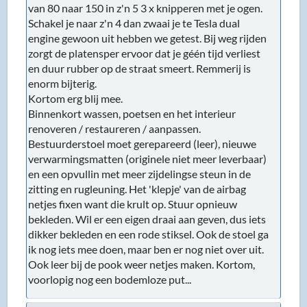
van 80 naar 150 in z'n 5 3 x knipperen met je ogen.
Schakel je naar z'n 4 dan zwaai je te Tesla dual
engine gewoon uit hebben we getest. Bij weg rijden
zorgt de platensper ervoor dat je géén tijd verliest
en duur rubber op de straat smeert. Remmerij is
enorm bijterig.
Kortom erg blij mee.
Binnenkort wassen, poetsen en het interieur
renoveren / restaureren / aanpassen.
Bestuurderstoel moet gerepareerd (leer), nieuwe
verwarmingsmatten (originele niet meer leverbaar)
en een opvullin met meer zijdelingse steun in de
zitting en rugleuning. Het 'klepje' van de airbag
netjes fixen want die krult op. Stuur opnieuw
bekleden. Wil er een eigen draai aan geven, dus iets
dikker bekleden en een rode stiksel. Ook de stoel ga
ik nog iets mee doen, maar ben er nog niet over uit.
Ook leer bij de pook weer netjes maken. Kortom,
voorlopig nog een bodemloze put...