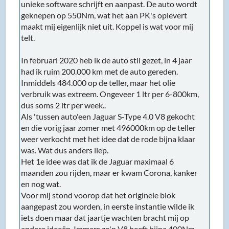
unieke software schrijft en aanpast. De auto wordt
geknepen op 550Nm, wat het aan PK's oplevert
maakt mij eigenlijk niet uit. Koppel is wat voor mij
telt.
In februari 2020 heb ik de auto stil gezet, in 4 jaar
had ik ruim 200.000 km met de auto gereden.
Inmiddels 484.000 op de teller, maar het olie
verbruik was extreem. Ongeveer 1 ltr per 6-800km,
dus soms 2 ltr per week..
Als 'tussen auto'een Jaguar S-Type 4.0 V8 gekocht
en die vorig jaar zomer met 496000km op de teller
weer verkocht met het idee dat de rode bijna klaar
was. Wat dus anders liep.
Het 1e idee was dat ik de Jaguar maximaal 6
maanden zou rijden, maar er kwam Corona, kanker
en nog wat.
Voor mij stond voorop dat het originele blok
aangepast zou worden, in eerste instantie wilde ik
iets doen maar dat jaartje wachten bracht mij op
andere ideeën. Immers zo'n V8 heeft bijna 400Nm,