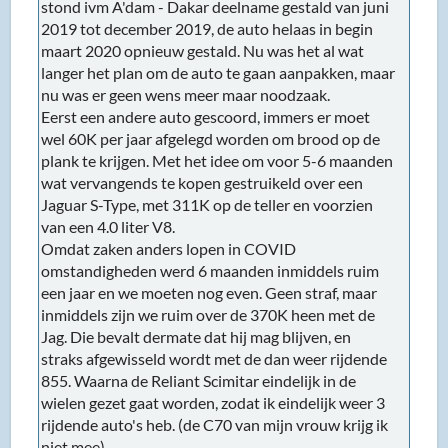
stond ivm A'dam - Dakar deelname gestald van juni
2019 tot december 2019, de auto helaas in begin
maart 2020 opnieuw gestald. Nu was het al wat
langer het plan om de auto te gaan aanpakken, maar
nu was er geen wens meer maar noodzaak.
Eerst een andere auto gescoord, immers er moet
wel 60K per jaar afgelegd worden om brood op de
plank te krijgen. Met het idee om voor 5-6 maanden
wat vervangends te kopen gestruikeld over een
Jaguar S-Type, met 311K op de teller en voorzien
van een 4.0 liter V8.
Omdat zaken anders lopen in COVID
omstandigheden werd 6 maanden inmiddels ruim
een jaar en we moeten nog even. Geen straf, maar
inmiddels zijn we ruim over de 370K heen met de
Jag. Die bevalt dermate dat hij mag blijven, en
straks afgewisseld wordt met de dan weer rijdende
855. Waarna de Reliant Scimitar eindelijk in de
wielen gezet gaat worden, zodat ik eindelijk weer 3
rijdende auto's heb. (de C70 van mijn vrouw krijg ik
niet mee)