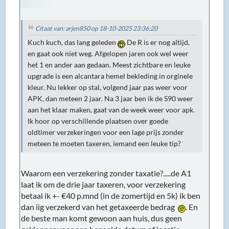
Citaat van: arjen850 op 18-10-2025 23:36:20
Kuch kuch, das lang geleden
De R is er nog altijd,
en gaat ook niet weg. Afgelopen jaren ook wel weer
het 1 en ander aan gedaan. Meest zichtbare en leuke
upgrade is een alcantara hemel bekleding in orginele
kleur. Nu lekker op stal, volgend jaar pas weer voor
APK, dan meteen 2 jaar. Na 3 jaar ben ik de S90 weer
aan het klaar maken, gaat van de week weer voor apk.
Ik hoor op verschillende plaatsen over goede
oldtimer verzekeringen voor een lage prijs zonder
meteen te moeten taxeren, iemand een leuke tip?
Waarom een verzekering zonder taxatie?.....de A1
laat ik om de drie jaar taxeren, voor verzekering
betaal ik +- €40 p.mnd (in de zomertijd en 5k) ik ben
dan iig verzekerd van het getaxeerde bedrag
. En
de beste man komt gewoon aan huis, dus geen