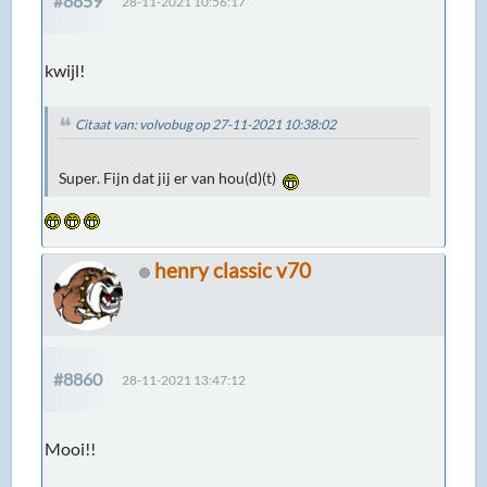
#8859
28-11-2021 10:56:17
kwijl!
Citaat van: volvobug op 27-11-2021 10:38:02
Super. Fijn dat jij er van hou(d)(t)
henry classic v70
#8860
28-11-2021 13:47:12
Mooi!!