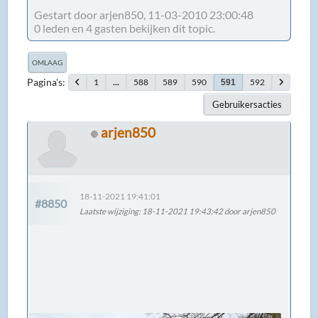
Gestart door arjen850, 11-03-2010 23:00:48
0 leden en 4 gasten bekijken dit topic.
OMLAAG
Pagina's
1
...
588
589
590
592
591
Gebruikersacties
arjen850
18-11-2021 19:41:01
#8850
Laatste wijziging
: 18-11-2021 19:43:42 door arjen850