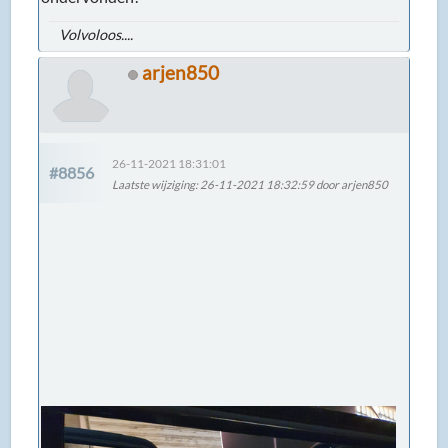
Volvoloos....
arjen850
26-11-2021 18:31:01
#8856
Laatste wijziging
: 26-11-2021 18:32:59 door arjen850