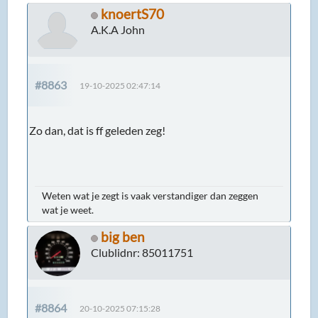
knoertS70
A.K.A John
#8863
19-10-2025 02:47:14
Zo dan, dat is ff geleden zeg!
Weten wat je zegt is vaak verstandiger dan zeggen
wat je weet.
big ben
Clublidnr: 85011751
#8864
20-10-2025 07:15:28