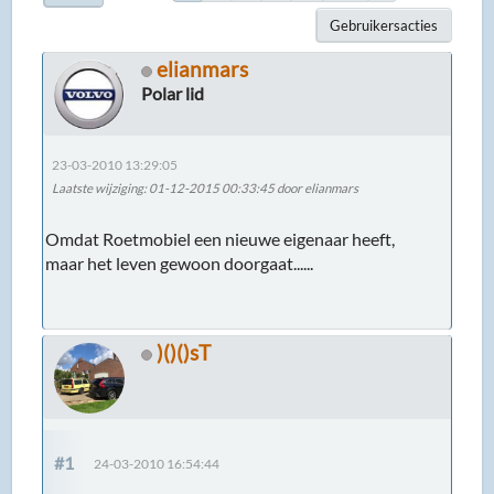
Gebruikersacties
elianmars
Polar lid
23-03-2010 13:29:05
Laatste wijziging
: 01-12-2015 00:33:45 door elianmars
Omdat Roetmobiel een nieuwe eigenaar heeft,
maar het leven gewoon doorgaat......
)()()sT
#1
24-03-2010 16:54:44