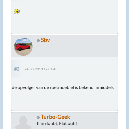
Sbv
#2
24-03-2010 17:01:43
de opvolger van de roetmoebiel is bekend inmiddels
Turbo-Geek
If in doubt, Flat out !