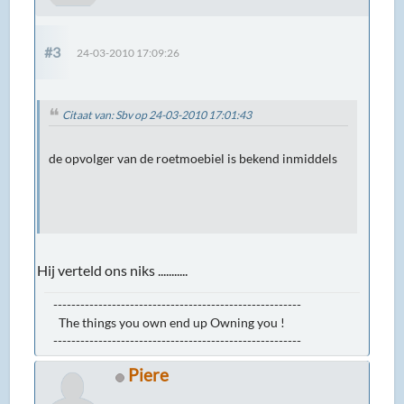
#3
24-03-2010 17:09:26
Citaat van: Sbv op 24-03-2010 17:01:43
de opvolger van de roetmoebiel is bekend inmiddels
Hij verteld ons niks ...........
-------------------------------------------------------
The things you own end up Owning you !
-------------------------------------------------------
Piere