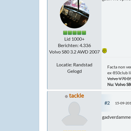
Lid 1000+
Berichten: 4.336
Volvo S80 3.2 AWD 2007
Locatie: Randstad
Facta non ve
Gelogd
ex-850club l
Volvo V70 
Nu: Volvo S
tackle
#2
15-09-201
gadverdamme