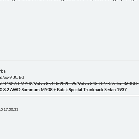
rba
id/ex-V3C lid
B5244S2 AT MY02
/
Volvo 854 B5202F '95
/
Volvo 343DL '78
/
Volvo 360GLS
80 3.2 AWD Summum MY08 + Buick Special Trunkback Sedan 1937
0 17:30:33