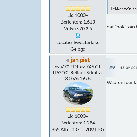
Lekker zo'n s
Lid 1000+
Berichten: 1.613
dat "hok" kan h
Volvo s70 2.5
Locatie: Sweaterlake
Gelogd
jan piet
ex V70 TDI, ex 745 GL
#9
15-09-201
LPG'90, Reliant Scimitar
3.0 V6 1978
Waarom denk j
Lid 1000+
Berichten: 1.284
855 Alter 1 GLT 20V LPG