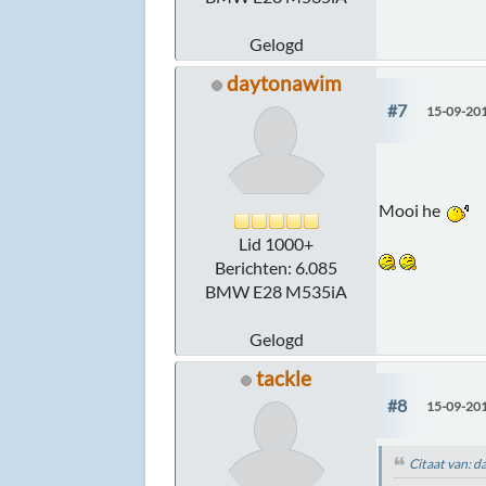
Gelogd
daytonawim
#7
15-09-201
Mooi he
Lid 1000+
Berichten: 6.085
BMW E28 M535iA
Gelogd
tackle
#8
15-09-201
Citaat van: 