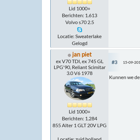
Lid 1000+
Berichten: 1.613
Volvo s70 2.5
Locatie: Sweaterlake
Gelogd
jan piet
ex V70 TDI, ex 745 GL
#3
15-09-201
LPG'90, Reliant Scimitar
3.0 V6 1978
Kunnen we de 
Lid 1000+
Berichten: 1.284
855 Alter 1 GLT 20V LPG
Locatie: zuid holland