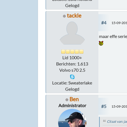
Gelogd
tackle
#4
15-09-201
maar effe seri
Lid 1000+
Berichten: 1.613
Volvo s70 2.5
Locatie: Sweaterlake
Gelogd
Ben
Administrator
#5
15-09-201
Citaat van: j