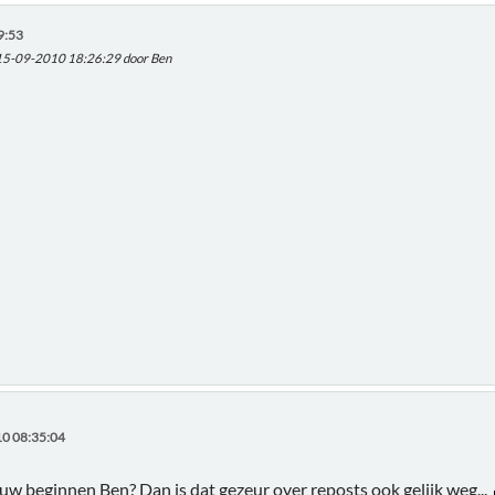
9:53
 15-09-2010 18:26:29 door Ben
0 08:35:04
w beginnen Ben? Dan is dat gezeur over reposts ook gelijk weg...