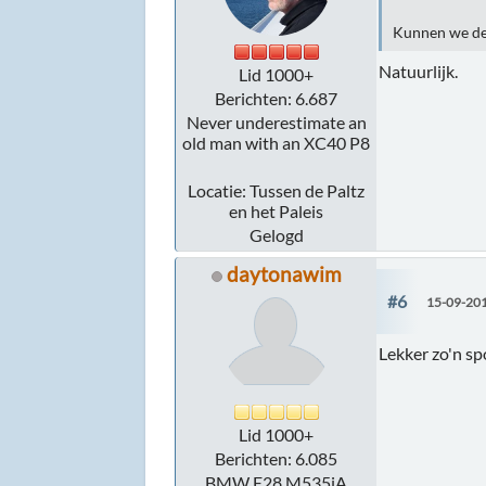
Kunnen we de 
Natuurlijk.
Lid 1000+
Berichten: 6.687
Never underestimate an
old man with an XC40 P8
Locatie: Tussen de Paltz
en het Paleis
Gelogd
daytonawim
#6
15-09-201
Lekker zo'n s
Lid 1000+
Berichten: 6.085
BMW E28 M535iA