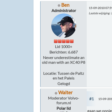
Ben
15-09-2010 07:5
Administrator
Laatste wijziging
:
Lid 1000+
Berichten: 6.687
Never underestimate an
old man with an XC40 P8
Locatie: Tussen de Paltz
en het Paleis
Gelogd
Walter
Moderator Volvo-
#1
15-09-201
forum.nl
Polar lid
gaan we opnieu