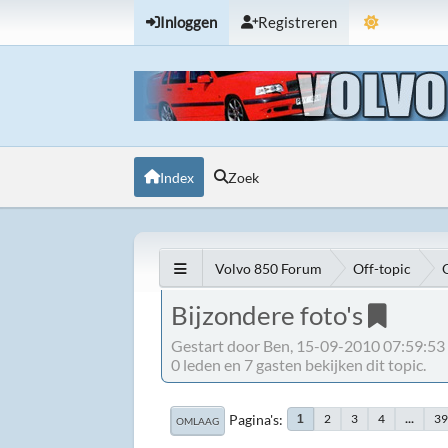
Inloggen
Registreren
Index
Zoek
Volvo 850 Forum
Off-topic
Bijzondere foto's
Gestart door Ben, 15-09-2010 07:59:53
0 leden en 7 gasten bekijken dit topic.
Pagina's
2
3
4
...
3
1
OMLAAG