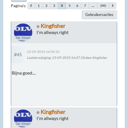
Pagina's
1
2
3
5
6
7
...
390
4
Gebruikersacties
Kingfisher
I'm allways right
23-09-2010 16:04:33
#45
Laatste wijziging
: 23-09-2010 16:07:18 door Kingfisher
Bijna goed....
Kingfisher
I'm allways right