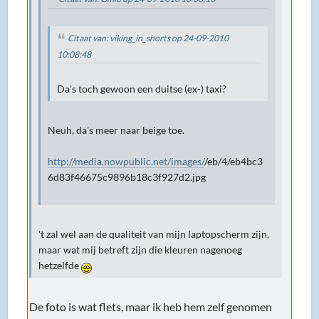
Citaat van: viking_in_shorts op 24-09-2010
10:08:48
Da's toch gewoon een duitse (ex-) taxi?
Neuh, da's meer naar beige toe.
http://media.nowpublic.net/images/
/eb/4/eb4bc3
6d83f46675c9896b18c3f927d2.jpg
't zal wel aan de qualiteit van mijn laptopscherm zijn,
maar wat mij betreft zijn die kleuren nagenoeg
hetzelfde
De foto is wat flets, maar ik heb hem zelf genomen