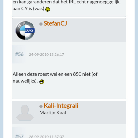
en kan garanderen dat het IRL echt nagenoeg gelijk
aan CY is (was)
StefanCJ
#56
24-09-2010 13:26:17
Alleen deze roest wel en een 850 niet (of
nauwelijks).
Kali-Integrali
Martijn Kaal
#57
26-09-2010 11:37:37