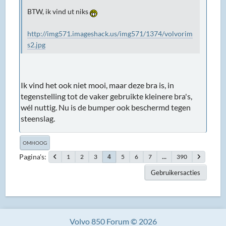
BTW, ik vind ut niks
http://img571.imageshack.us/img571/1374/volvorim
s2.jpg
Ik vind het ook niet mooi, maar deze bra is, in
tegenstelling tot de vaker gebruikte kleinere bra's,
wél nuttig. Nu is de bumper ook beschermd tegen
steenslag.
OMHOOG
Pagina's
1
2
3
5
6
7
...
390
4
Gebruikersacties
Volvo 850 Forum © 2026