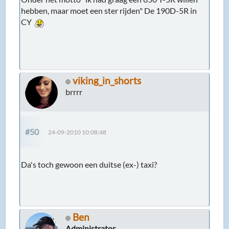
hebben, maar moet een ster rijden" De 190D-5R in
CY
viking_in_shorts
brrrr
#50
24-09-2010 10:08:48
Da's toch gewoon een duitse (ex-) taxi?
Ben
Administrator