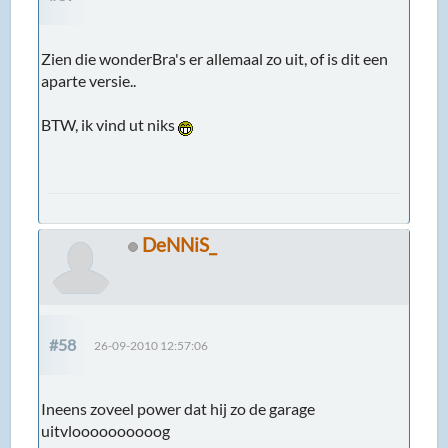
Zien die wonderBra's er allemaal zo uit, of is dit een
aparte versie..
BTW, ik vind ut niks
DeNNiS_
#58
26-09-2010 12:57:06
Ineens zoveel power dat hij zo de garage
uitvloooooooooog