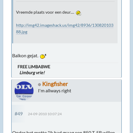
Vreemde plaats voor een deur....
http://img42.imageshack.us/img42/8936/130820103
88.jpg
Balkon gejat.
FREE LIMBABWE
Limburg vrie!
Kingfisher
I'm allways right
#49
24-09-2010 10:07:24
Onder het motto "ik had graag een 850 T-5R willen