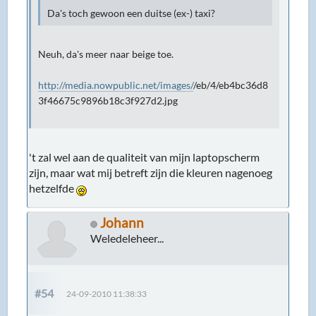
Da's toch gewoon een duitse (ex-) taxi?
Neuh, da's meer naar beige toe.
http://media.nowpublic.net/images/
/eb/4/eb4bc36d8
3f46675c9896b18c3f927d2.jpg
't zal wel aan de qualiteit van mijn laptopscherm
zijn, maar wat mij betreft zijn die kleuren nagenoeg
hetzelfde
Johann
Weledeleheer...
#54
24-09-2010 11:38:33