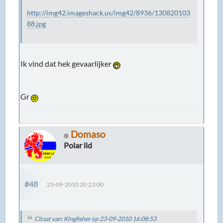
http://img42.imageshack.us/img42/8936/130820103
88.jpg
Ik vind dat hek gevaarlijker
Gr
Domaso
Polar lid
#48
23-09-2010 20:23:00
Citaat van: Kingfisher op 23-09-2010 16:08:53