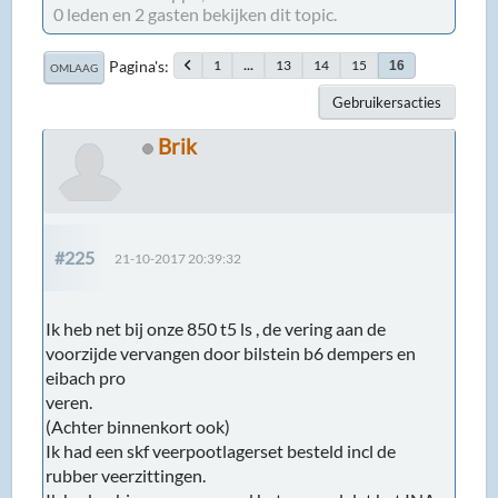
0 leden en 2 gasten bekijken dit topic.
Pagina's
1
...
13
14
15
16
OMLAAG
Gebruikersacties
Brik
#225
21-10-2017 20:39:32
Ik heb net bij onze 850 t5 ls , de vering aan de
voorzijde vervangen door bilstein b6 dempers en
eibach pro
veren.
(Achter binnenkort ook)
Ik had een skf veerpootlagerset besteld incl de
rubber veerzittingen.