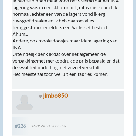
Ik had ze binnen maar vond het vreemd dat het INA
lagering was in een skf product , dit is dus kennelijk
normaal, echter een van de lagers vond ik erg
ruw/grof draaien en ik heb daarom alles
teruggestuurd en elders een Sachs set besteld.
Ahum...
Andere, ook mooie doosjes maar idem lagering van
INA.
Uiteindelijk denk ik dat over het algemeen de
verpakking/met merkopdruk de prijs bepaald en dat
de kwaliteit onderling niet zoveel verschilt..
Het meeste zal toch wel uit één fabriek komen.
jimbo850
#226
26-01-2021 20:25:56