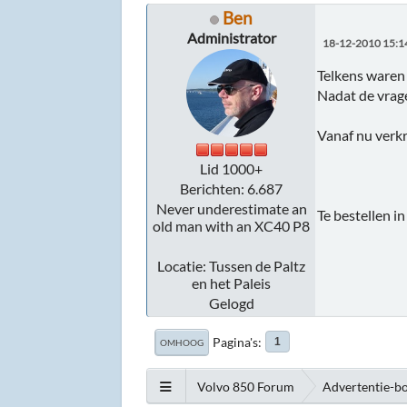
Ben
Administrator
18-12-2010 15:1
Telkens waren 
Nadat de vrag
Vanaf nu verk
Lid 1000+
Berichten: 6.687
Never underestimate an
Te bestellen i
old man with an XC40 P8
Locatie: Tussen de Paltz
en het Paleis
Gelogd
Pagina's
1
OMHOOG
Volvo 850 Forum
Advertentie-b