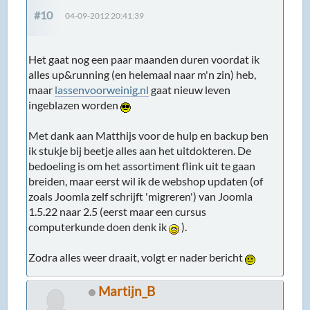
#10
04-09-2012 20:41:39
Het gaat nog een paar maanden duren voordat ik
alles up&running (en helemaal naar m'n zin) heb,
maar
lassenvoorweinig.nl
gaat nieuw leven
ingeblazen worden
Met dank aan Matthijs voor de hulp en backup ben
ik stukje bij beetje alles aan het uitdokteren. De
bedoeling is om het assortiment flink uit te gaan
breiden, maar eerst wil ik de webshop updaten (of
zoals Joomla zelf schrijft 'migreren') van Joomla
1.5.22 naar 2.5 (eerst maar een cursus
computerkunde doen denk ik
).
Zodra alles weer draait, volgt er nader bericht
Martijn_B