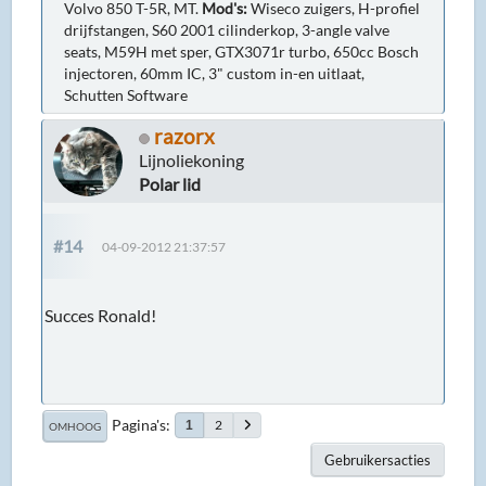
Volvo 850 T-5R, MT.
Mod's:
Wiseco zuigers, H-profiel
drijfstangen, S60 2001 cilinderkop, 3-angle valve
seats, M59H met sper, GTX3071r turbo, 650cc Bosch
injectoren, 60mm IC, 3" custom in-en uitlaat,
Schutten Software
razorx
Lijnoliekoning
Polar lid
#14
04-09-2012 21:37:57
Succes Ronald!
Pagina's
2
1
OMHOOG
Gebruikersacties