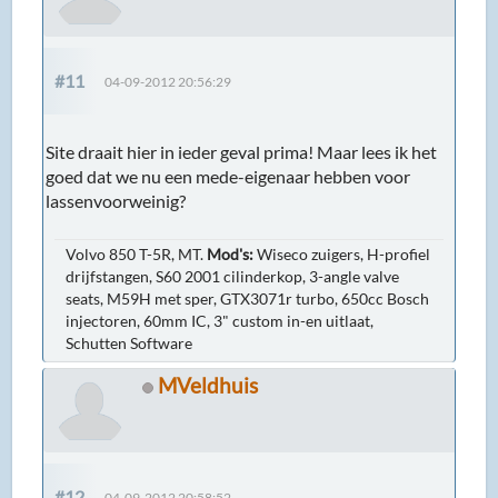
#11
04-09-2012 20:56:29
Site draait hier in ieder geval prima! Maar lees ik het
goed dat we nu een mede-eigenaar hebben voor
lassenvoorweinig?
Volvo 850 T-5R, MT.
Mod's:
Wiseco zuigers, H-profiel
drijfstangen, S60 2001 cilinderkop, 3-angle valve
seats, M59H met sper, GTX3071r turbo, 650cc Bosch
injectoren, 60mm IC, 3" custom in-en uitlaat,
Schutten Software
MVeldhuis
#12
04-09-2012 20:58:52