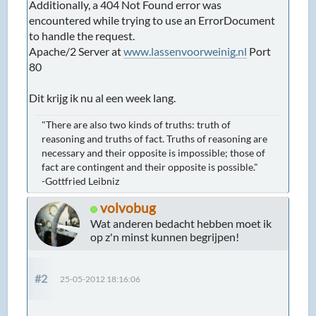
Additionally, a 404 Not Found error was
encountered while trying to use an ErrorDocument
to handle the request.
Apache/2 Server at
www.lassenvoorweinig.nl
Port
80
Dit krijg ik nu al een week lang.
"There are also two kinds of truths: truth of
reasoning and truths of fact. Truths of reasoning are
necessary and their opposite is impossible; those of
fact are contingent and their opposite is possible."
-Gottfried Leibniz
volvobug
Wat anderen bedacht hebben moet ik
op z'n minst kunnen begrijpen!
#2
25-05-2012 18:16:06