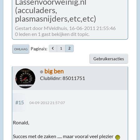
Lassenvoorweinig.nl
(acculaders,
plasmasnijders,etc,etc)
Gestart door MVeldhuis, 16-06-2011 21:55:46
0 leden en 1 gast bekijken dit topic.
Pagina's
1
2
OMLAAG
Gebruikersacties
big ben
Clublidnr: 85011751
#15
04-09-2012 21:57:07
Ronald,
Succes met de zaken ..... maar vooral veel plezier