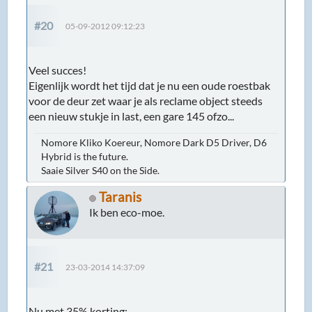
#20
05-09-2012 09:12:23
Veel succes!
Eigenlijk wordt het tijd dat je nu een oude roestbak
voor de deur zet waar je als reclame object steeds
een nieuw stukje in last, een gare 145 ofzo...
Nomore Kliko Koereur, Nomore Dark D5 Driver, D6
Hybrid is the future.
Saaie Silver S40 on the Side.
Taranis
Ik ben eco-moe.
#21
23-03-2014 14:37:09
Nu met 35% korting: