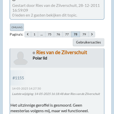
Gestart door Ries van de Zilverschuit, 28-12-2011
16:59:09
0 leden en 2 gasten bekijken dit topic.
OMLAAG
Pagina's
1
...
75
76
77
79
78
Gebruikersacties
Ries van de Zilverschuit
Polar lid
#1155
14-05-2025 14:27:50
Laatste wijziging
: 14-05-2025 16:18:48 door Ries van de Zilverschuit
Het uitzinnige geroffel is gesmoord. Geen
meesterlas volgens mij, maar wel functioneel.