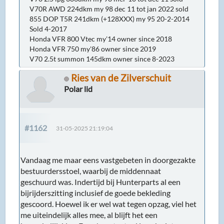
V70R AWD 224dkm my 98 dec 11 tot jan 2022 sold
855 DOP T5R 241dkm (+128XXX) my 95 20-2-2014
Sold 4-2017
Honda VFR 800 Vtec my'14 owner since 2018
Honda VFR 750 my'86 owner since 2019
V70 2.5t summon 145dkm owner since 8-2023
Ries van de Zilverschuit
Polar lid
#1162
31-05-2025 21:19:04
Vandaag me maar eens vastgebeten in doorgezakte
bestuurdersstoel, waarbij de middennaat
geschuurd was. Indertijd bij Hunterparts al een
bijrijderszitting inclusief de goede bekleding
gescoord. Hoewel ik er wel wat tegen opzag, viel het
me uiteindelijk alles mee, al blijft het een