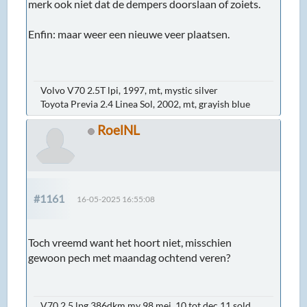
merk ook niet dat de dempers doorslaan of zoiets.
Enfin: maar weer een nieuwe veer plaatsen.
Volvo V70 2.5T lpi, 1997, mt, mystic silver
Toyota Previa 2.4 Linea Sol, 2002, mt, grayish blue
RoelNL
#1161
16-05-2025 16:55:08
Toch vreemd want het hoort niet, misschien
gewoon pech met maandag ochtend veren?
V70 2.5 lpg 386dkm my 98 mei 10 tot dec 11 sold