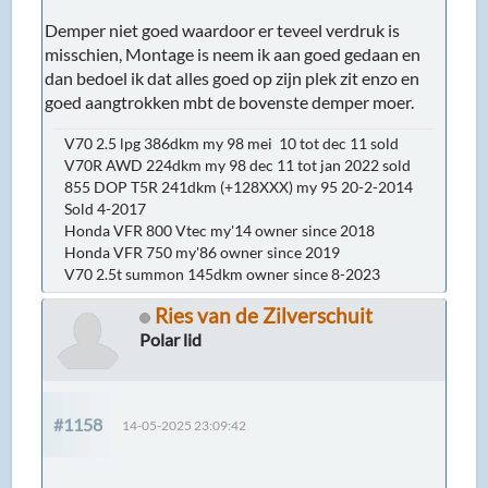
Demper niet goed waardoor er teveel verdruk is
misschien, Montage is neem ik aan goed gedaan en
dan bedoel ik dat alles goed op zijn plek zit enzo en
goed aangtrokken mbt de bovenste demper moer.
V70 2.5 lpg 386dkm my 98 mei 10 tot dec 11 sold
V70R AWD 224dkm my 98 dec 11 tot jan 2022 sold
855 DOP T5R 241dkm (+128XXX) my 95 20-2-2014
Sold 4-2017
Honda VFR 800 Vtec my'14 owner since 2018
Honda VFR 750 my'86 owner since 2019
V70 2.5t summon 145dkm owner since 8-2023
Ries van de Zilverschuit
Polar lid
#1158
14-05-2025 23:09:42