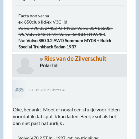
Facta non verba
ex-850club lid/ex-V3C lid
Volvo V70 B5244S2 AT MY02
/
Volvo 854 B5202F
'95
/
Volvo 343DL '78
/
Volvo 360GLS B19A '83
.
Nu: Volvo S80 3.2 AWD Summum MY08 + Buick
Special Trunkback Sedan 1937
Ries van de Zilverschuit
Polar lid
#35
21-02-2012 10:25:04
Oke, bedankt. Moet er nogal een stukje voor rijden
voordat ik dat spul ik kan laden. Beetje suf als het
dan niet past natuurlijk .
Volvo V70 2.5T lpi, 1997, mt, mystic silver