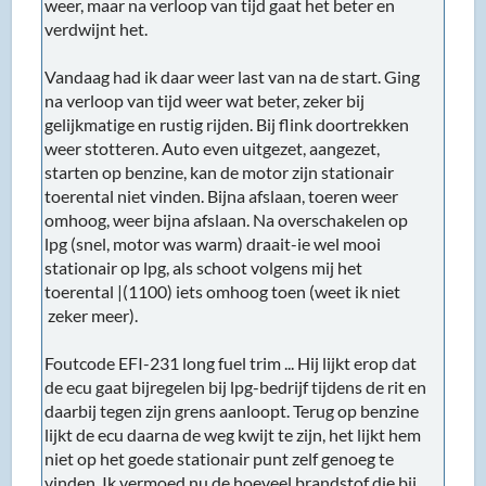
weer, maar na verloop van tijd gaat het beter en
verdwijnt het.
Vandaag had ik daar weer last van na de start. Ging
na verloop van tijd weer wat beter, zeker bij
gelijkmatige en rustig rijden. Bij flink doortrekken
weer stotteren. Auto even uitgezet, aangezet,
starten op benzine, kan de motor zijn stationair
toerental niet vinden. Bijna afslaan, toeren weer
omhoog, weer bijna afslaan. Na overschakelen op
lpg (snel, motor was warm) draait-ie wel mooi
stationair op lpg, als schoot volgens mij het
toerental |(1100) iets omhoog toen (weet ik niet
zeker meer).
Foutcode EFI-231 long fuel trim ... Hij lijkt erop dat
de ecu gaat bijregelen bij lpg-bedrijf tijdens de rit en
daarbij tegen zijn grens aanloopt. Terug op benzine
lijkt de ecu daarna de weg kwijt te zijn, het lijkt hem
niet op het goede stationair punt zelf genoeg te
vinden. Ik vermoed nu de hoeveel brandstof die bij