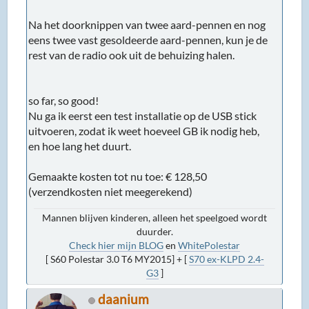
Na het doorknippen van twee aard-pennen en nog
eens twee vast gesoldeerde aard-pennen, kun je de
rest van de radio ook uit de behuizing halen.
so far, so good!
Nu ga ik eerst een test installatie op de USB stick
uitvoeren, zodat ik weet hoeveel GB ik nodig heb,
en hoe lang het duurt.
Gemaakte kosten tot nu toe: € 128,50
(verzendkosten niet meegerekend)
Mannen blijven kinderen, alleen het speelgoed wordt
duurder.
Check hier mijn BLOG
en
WhitePolestar
[ S60 Polestar 3.0 T6 MY2015] + [
S70 ex-KLPD 2.4-
G3
]
daanium