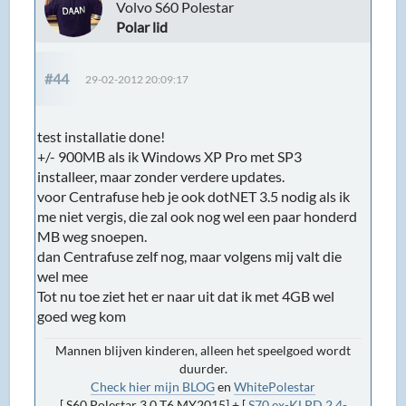
Volvo S60 Polestar
Polar lid
#44
29-02-2012 20:09:17
test installatie done!
+/- 900MB als ik Windows XP Pro met SP3
installeer, maar zonder verdere updates.
voor Centrafuse heb je ook dotNET 3.5 nodig als ik
me niet vergis, die zal ook nog wel een paar honderd
MB weg snoepen.
dan Centrafuse zelf nog, maar volgens mij valt die
wel mee
Tot nu toe ziet het er naar uit dat ik met 4GB wel
goed weg kom
Mannen blijven kinderen, alleen het speelgoed wordt
duurder.
Check hier mijn BLOG
en
WhitePolestar
[ S60 Polestar 3.0 T6 MY2015] + [
S70 ex-KLPD 2.4-