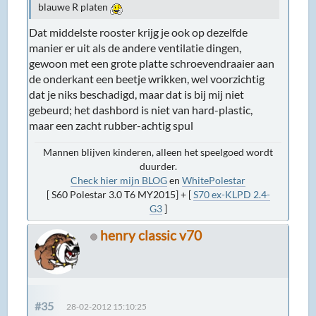
blauwe R platen
Dat middelste rooster krijg je ook op dezelfde
manier er uit als de andere ventilatie dingen,
gewoon met een grote platte schroevendraaier aan
de onderkant een beetje wrikken, wel voorzichtig
dat je niks beschadigd, maar dat is bij mij niet
gebeurd; het dashbord is niet van hard-plastic,
maar een zacht rubber-achtig spul
Mannen blijven kinderen, alleen het speelgoed wordt
duurder.
Check hier mijn BLOG
en
WhitePolestar
[ S60 Polestar 3.0 T6 MY2015] + [
S70 ex-KLPD 2.4-
G3
]
henry classic v70
#35
28-02-2012 15:10:25