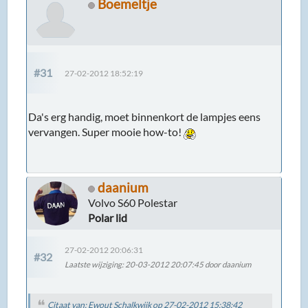
Boemeltje
#31
27-02-2012 18:52:19
Da's erg handig, moet binnenkort de lampjes eens
vervangen. Super mooie how-to!
daanium
Volvo S60 Polestar
Polar lid
27-02-2012 20:06:31
#32
Laatste wijziging
: 20-03-2012 20:07:45 door daanium
Citaat van: Ewout Schalkwijk op 27-02-2012 15:38:42