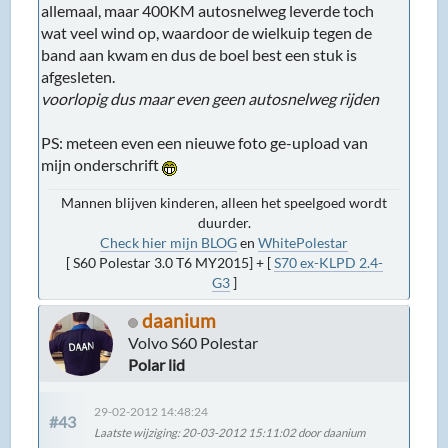
allemaal, maar 400KM autosnelweg leverde toch
wat veel wind op, waardoor de wielkuip tegen de
band aan kwam en dus de boel best een stuk is
afgesleten.
voorlopig dus maar even geen autosnelweg rijden
PS: meteen even een nieuwe foto ge-upload van
mijn onderschrift
Mannen blijven kinderen, alleen het speelgoed wordt
duurder.
Check hier mijn BLOG
en
WhitePolestar
[ S60 Polestar 3.0 T6 MY2015] + [
S70 ex-KLPD 2.4-
G3
]
daanium
Volvo S60 Polestar
Polar lid
29-02-2012 14:48:24
#43
Laatste wijziging
: 20-03-2012 15:11:02 door daanium