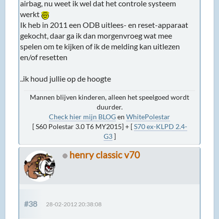
airbag, nu weet ik wel dat het controle systeem
werkt
Ik heb in 2011 een ODB uitlees- en reset-apparaat
gekocht, daar ga ik dan morgenvroeg wat mee
spelen om te kijken of ik de melding kan uitlezen
en/of resetten
..ik houd jullie op de hoogte
Mannen blijven kinderen, alleen het speelgoed wordt
duurder.
Check hier mijn BLOG
en
WhitePolestar
[ S60 Polestar 3.0 T6 MY2015] + [
S70 ex-KLPD 2.4-
G3
]
henry classic v70
#38
28-02-2012 20:38:08