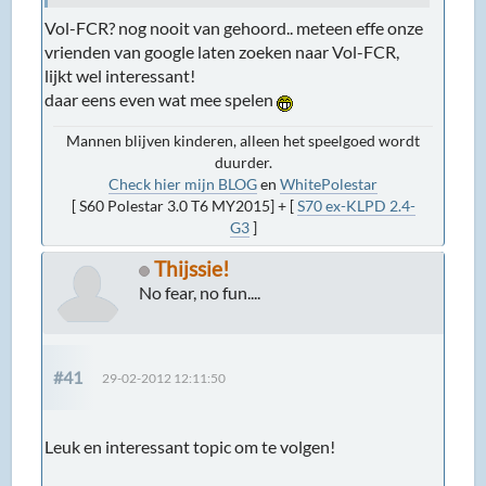
Vol-FCR? nog nooit van gehoord.. meteen effe onze
vrienden van google laten zoeken naar Vol-FCR,
lijkt wel interessant!
daar eens even wat mee spelen
Mannen blijven kinderen, alleen het speelgoed wordt
duurder.
Check hier mijn BLOG
en
WhitePolestar
[ S60 Polestar 3.0 T6 MY2015] + [
S70 ex-KLPD 2.4-
G3
]
Thijssie!
No fear, no fun....
#41
29-02-2012 12:11:50
Leuk en interessant topic om te volgen!