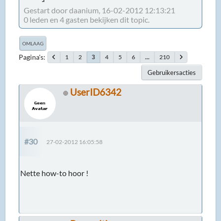
Gestart door daanium, 16-02-2012 12:13:21
0 leden en 4 gasten bekijken dit topic.
OMLAAG
Pagina's
1
2
4
5
6
...
210
3
Gebruikersacties
UserID6342
#30
27-02-2012 16:05:58
Nette how-to hoor !