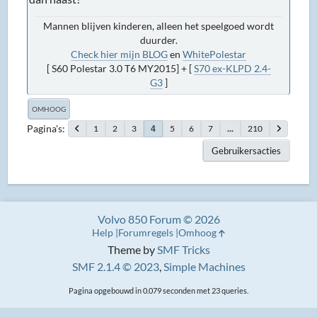
Mannen blijven kinderen, alleen het speelgoed wordt
duurder.
Check hier mijn BLOG
en
WhitePolestar
[ S60 Polestar 3.0 T6 MY2015] + [
S70 ex-KLPD 2.4-
G3
]
OMHOOG
Pagina's
1
2
3
5
6
7
...
210
4
Gebruikersacties
Volvo 850 Forum © 2026
Help
Forumregels
Omhoog
Theme by
SMF Tricks
SMF 2.1.4 © 2023
,
Simple Machines
Pagina opgebouwd in 0.079 seconden met 23 queries.