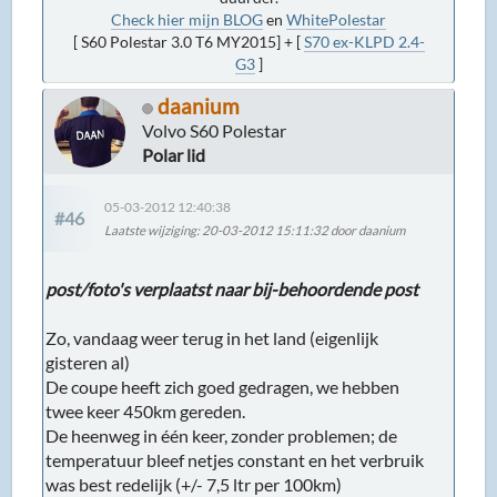
Check hier mijn BLOG
en
WhitePolestar
[ S60 Polestar 3.0 T6 MY2015] + [
S70 ex-KLPD 2.4-
G3
]
daanium
Volvo S60 Polestar
Polar lid
05-03-2012 12:40:38
#46
Laatste wijziging
: 20-03-2012 15:11:32 door daanium
post/foto's verplaatst naar bij-behoordende post
Zo, vandaag weer terug in het land (eigenlijk
gisteren al)
De coupe heeft zich goed gedragen, we hebben
twee keer 450km gereden.
De heenweg in één keer, zonder problemen; de
temperatuur bleef netjes constant en het verbruik
was best redelijk (+/- 7,5 ltr per 100km)