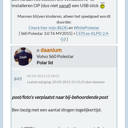
installeren OP (dus niet
vanaf
) een USB stick
Mannen blijven kinderen, alleen het speelgoed wordt
duurder.
Check hier mijn BLOG
en
WhitePolestar
[ S60 Polestar 3.0 T6 MY2015] + [
S70 ex-KLPD 2.4-
G3
]
daanium
Volvo S60 Polestar
Polar lid
06-03-2012 15:18:01
#49
Laatste wijziging
: 20-03-2012 15:15:21 door daanium
post/foto's verplaatst naar bij-behoordende post
Ben bezig met een aantal dingen tegelijkertijd;