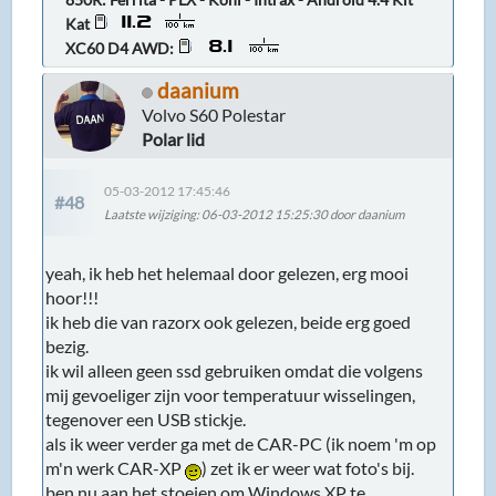
Kat
XC60 D4 AWD:
daanium
Volvo S60 Polestar
Polar lid
05-03-2012 17:45:46
#48
Laatste wijziging
: 06-03-2012 15:25:30 door daanium
yeah, ik heb het helemaal door gelezen, erg mooi
hoor!!!
ik heb die van razorx ook gelezen, beide erg goed
bezig.
ik wil alleen geen ssd gebruiken omdat die volgens
mij gevoeliger zijn voor temperatuur wisselingen,
tegenover een USB stickje.
als ik weer verder ga met de CAR-PC (ik noem 'm op
m'n werk CAR-XP
) zet ik er weer wat foto's bij.
ben nu aan het stoeien om Windows XP te