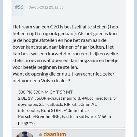
#56
06-03-2012 23:12:33
Het raam van een C70 is best zelf af te stellen ( heb
het een tijd terug ook gedaan ). Als het goed is kun
je de hoogte afstellen en hoe het raam aan de
bovenkant staat, naar binnen of naar buiten. Het
kan best wel een karwei zijn, zou eerst kijken welke
stelschroeven wat doen en dan langzaam en beetje
voor beetje beginnen te stellen.
Want de opening die er nu zit kan echt niet, zeker
niet voor een Volvo dealer!!
300 PK 390 NM CY T-5R MT
2.0L, 19T, S60R exhaust manifold, 440cc injectors, 3"
downpipe, 2.5" catback, RIP kit, 50mm AL
intercooler, Koni STR-T, -40mm Intrax,
Porsche/Brembo BBK, Fasttech software, M66 in
progress
daanium