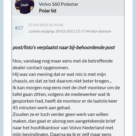
Volvo S60 Polestar
Polar lid
07-03-2012 16:35:46
#57
Laatste wijziging
: 20-03-2012 15:17:44 door daanium
post/foto's verplaatst naar bij-behoordende post
Nou, vandaag nog maar eens met de betreffende
dealer contact opgenomen.
Hij was van mening dat er wat mis is met mijn
chassis, en dat ze het daarom niet beter kregen...
Ik kan morgen nog eens met de chef-monteur om de
tafel gaan zitten, volgens de medewerker wat ik
gesporken had, heeft de monteur er de laatste keer
45 minuten werk aan gehad.
Zouden ze er toch verder geen werk van willen
maken, dan gaat er alsnog een aangetekende brief
naar het hoofdkantoor van Volvo Nederland met
mijn bevindingen. Daarna ga ik er zelf maar eens