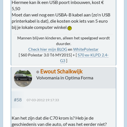
Hiermee kan ik een USB poort inbouwen, kost €
5,50
Moet dan wel nog een USBA-B kabel aan (zo'n USB
printerkabel is dat), die kosten ook iets van 5 euro
bij je lokale computer winkel
Mannen blijven kinderen, alleen het speelgoed wordt
duurder.
Check hier mijn BLOG
en
WhitePolestar
[ S60 Polestar 3.0 T6 MY2015] + [
S70 ex-KLPD 2.4-
G3
]
Ewout Schalkwijk
Volvomania in Optima Forma
#58
07-03-2012 19:17:33
Kan het zijn dat die C70 krom is? Heb je de
geschiedenis van die auto, of was het eerder niet?