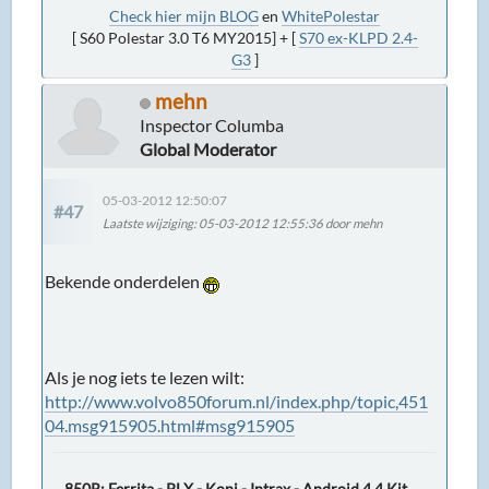
Check hier mijn BLOG
en
WhitePolestar
[ S60 Polestar 3.0 T6 MY2015] + [
S70 ex-KLPD 2.4-
G3
]
mehn
Inspector Columba
Global Moderator
05-03-2012 12:50:07
#47
Laatste wijziging
: 05-03-2012 12:55:36 door mehn
Bekende onderdelen
Als je nog iets te lezen wilt:
http://www.volvo850forum.nl/index.php/topic,451
04.msg915905.html#msg915905
850R: Ferrita - PLX - Koni - Intrax - Android 4.4 Kit