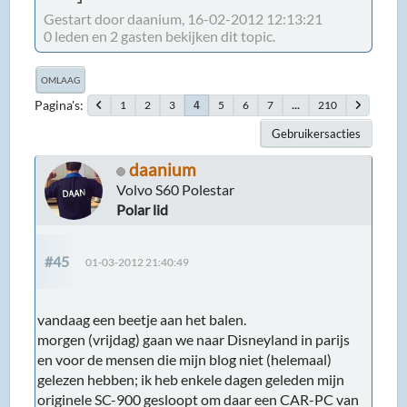
Gestart door daanium, 16-02-2012 12:13:21
0 leden en 2 gasten bekijken dit topic.
OMLAAG
Pagina's
1
2
3
5
6
7
...
210
4
Gebruikersacties
daanium
Volvo S60 Polestar
Polar lid
#45
01-03-2012 21:40:49
vandaag een beetje aan het balen.
morgen (vrijdag) gaan we naar Disneyland in parijs
en voor de mensen die mijn blog niet (helemaal)
gelezen hebben; ik heb enkele dagen geleden mijn
originele SC-900 gesloopt om daar een CAR-PC van