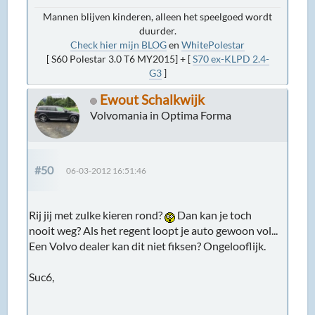
Mannen blijven kinderen, alleen het speelgoed wordt
duurder.
Check hier mijn BLOG
en
WhitePolestar
[ S60 Polestar 3.0 T6 MY2015] + [
S70 ex-KLPD 2.4-
G3
]
Ewout Schalkwijk
Volvomania in Optima Forma
#50
06-03-2012 16:51:46
Rij jij met zulke kieren rond?
Dan kan je toch
nooit weg? Als het regent loopt je auto gewoon vol...
Een Volvo dealer kan dit niet fiksen? Ongelooflijk.
Suc6,