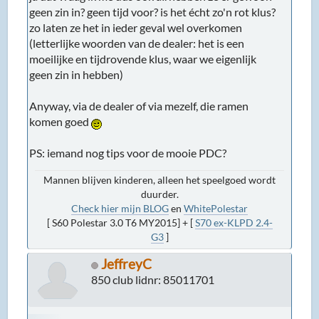
geen zin in? geen tijd voor? is het écht zo'n rot klus?
zo laten ze het in ieder geval wel overkomen
(letterlijke woorden van de dealer: het is een
moeilijke en tijdrovende klus, waar we eigenlijk
geen zin in hebben)
Anyway, via de dealer of via mezelf, die ramen
komen goed
PS: iemand nog tips voor de mooie PDC?
Mannen blijven kinderen, alleen het speelgoed wordt
duurder.
Check hier mijn BLOG
en
WhitePolestar
[ S60 Polestar 3.0 T6 MY2015] + [
S70 ex-KLPD 2.4-
G3
]
JeffreyC
850 club lidnr: 85011701