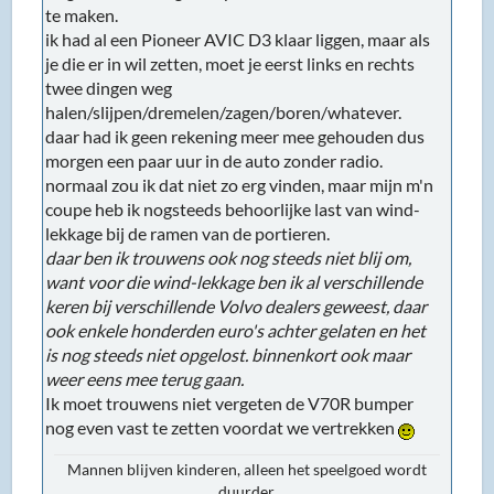
te maken.
ik had al een Pioneer AVIC D3 klaar liggen, maar als
je die er in wil zetten, moet je eerst links en rechts
twee dingen weg
halen/slijpen/dremelen/zagen/boren/whatever.
daar had ik geen rekening meer mee gehouden dus
morgen een paar uur in de auto zonder radio.
normaal zou ik dat niet zo erg vinden, maar mijn m'n
coupe heb ik nogsteeds behoorlijke last van wind-
lekkage bij de ramen van de portieren.
daar ben ik trouwens ook nog steeds niet blij om,
want voor die wind-lekkage ben ik al verschillende
keren bij verschillende Volvo dealers geweest, daar
ook enkele honderden euro's achter gelaten en het
is nog steeds niet opgelost. binnenkort ook maar
weer eens mee terug gaan.
Ik moet trouwens niet vergeten de V70R bumper
nog even vast te zetten voordat we vertrekken
Mannen blijven kinderen, alleen het speelgoed wordt
duurder.