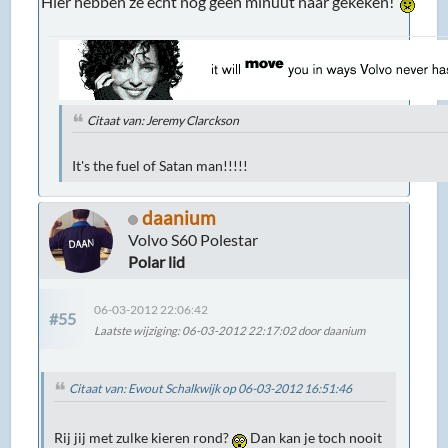
Hier hebben ze echt nog geen minuut naar gekeken!
Citaat van: Jeremy Clarckson
It's the fuel of Satan man!!!!!
daanium
Volvo S60 Polestar
Polar lid
06-03-2012 22:06:42
#55
Laatste wijziging
: 06-03-2012 22:17:02 door daanium
Citaat van: Ewout Schalkwijk op 06-03-2012 16:51:46
Rij jij met zulke kieren rond?
Dan kan je toch nooit