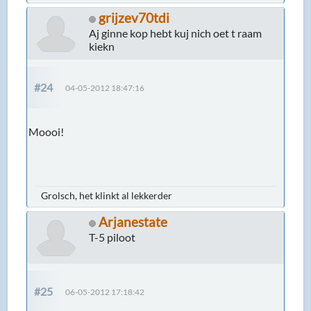
grijzev70tdi
Aj ginne kop hebt kuj nich oet t raam
kiekn
#24
04-05-2012 18:47:16
Moooi!
Grolsch, het klinkt al lekkerder
Arjanestate
T-5 piloot
#25
06-05-2012 17:18:42