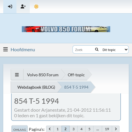
Hoofdmenu
Volvo 850 Forum
Off-topic
Webdagboek (BLOG)
854 T-5 1994
854 T-5 1994
Gestart door Arjanestate, 21-04-2012 11:56:11
0 leden en 1 gast bekijken dit topic.
Pagina's
1
3
4
5
...
19
2
OMLAAG