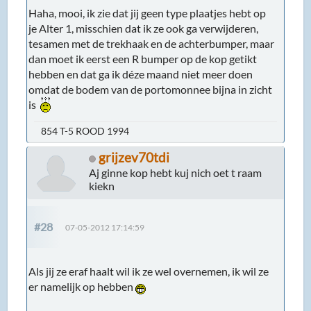
Haha, mooi, ik zie dat jij geen type plaatjes hebt op
je Alter 1, misschien dat ik ze ook ga verwijderen,
tesamen met de trekhaak en de achterbumper, maar
dan moet ik eerst een R bumper op de kop getikt
hebben en dat ga ik déze maand niet meer doen
omdat de bodem van de portomonnee bijna in zicht
is
854 T-5 ROOD 1994
grijzev70tdi
Aj ginne kop hebt kuj nich oet t raam
kiekn
#28
07-05-2012 17:14:59
Als jij ze eraf haalt wil ik ze wel overnemen, ik wil ze
er namelijk op hebben