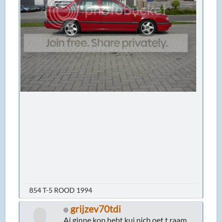
854 T-5 ROOD 1994
grijzev70tdi
Aj ginne kop hebt kuj nich oet t raam