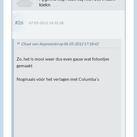
kiekn
#26
07-05-2012 14:32:28
Citaat van: Arjanestate op 06-05-2012 17:18:42
Zo, het is mooi weer dus even gauw wat fotootjes
gemaakt
Nogmaals vóór het verlagen met Columba`s