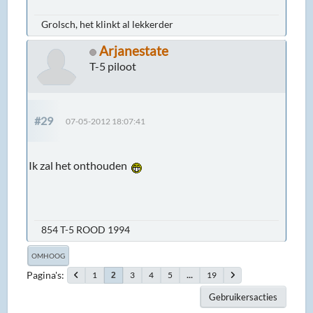
Grolsch, het klinkt al lekkerder
Arjanestate
T-5 piloot
#29
07-05-2012 18:07:41
Ik zal het onthouden
854 T-5 ROOD 1994
OMHOOG
Pagina's
1
3
4
5
...
19
2
Gebruikersacties