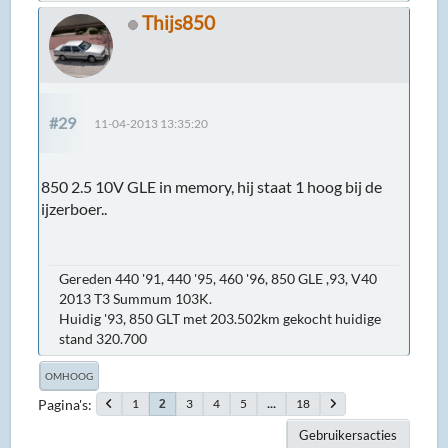
Thijs850
#29
11-04-2013 13:35:20
850 2.5 10V GLE in memory, hij staat 1 hoog bij de
ijzerboer..
Gereden 440 '91, 440 '95, 460 '96, 850 GLE ,93, V40
2013 T3 Summum 103K.
Huidig '93, 850 GLT met 203.502km gekocht huidige
stand 320.700
OMHOOG
Pagina's
1
3
4
5
...
18
2
Gebruikersacties