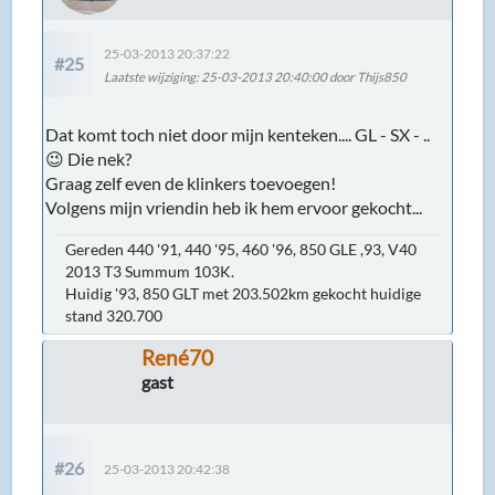
25-03-2013 20:37:22
#25
Laatste wijziging
: 25-03-2013 20:40:00 door Thijs850
Dat komt toch niet door mijn kenteken.... GL - SX - ..
😉 Die nek?
Graag zelf even de klinkers toevoegen!
Volgens mijn vriendin heb ik hem ervoor gekocht...
Gereden 440 '91, 440 '95, 460 '96, 850 GLE ,93, V40
2013 T3 Summum 103K.
Huidig '93, 850 GLT met 203.502km gekocht huidige
stand 320.700
René70
gast
#26
25-03-2013 20:42:38