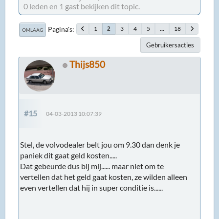
0 leden en 1 gast bekijken dit topic.
Pagina's
1
3
4
5
...
18
2
OMLAAG
Gebruikersacties
Thijs850
#15
04-03-2013 10:07:39
Stel, de volvodealer belt jou om 9.30 dan denk je
paniek dit gaat geld kosten.....
Dat gebeurde dus bij mij...... maar niet om te
vertellen dat het geld gaat kosten, ze wilden alleen
even vertellen dat hij in super conditie is......