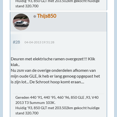
Huidig '93, 850 GLT met 203.502km gekocht huidige
stand 320.700
Thijs850
#28
04-04-2013 19:51:28
Deuren met elektrische ramen overgezet!!! Klik
klak..
Nu zsm van de overige onderdelen afkomen van
mijn oude GLE, ik heb er lang genoeg opgepast het
is zijn lot... De Schroot hoop komt eraan....
Gereden 440 '91, 440 '95, 460 '96, 850 GLE ,93, V40
2013 T3 Summum 103K.
Huidig '93, 850 GLT met 203.502km gekocht huidige
stand 320.700