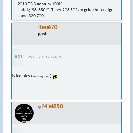
2013 T3 Summum 103K.
Huidig '93, 850 GLT met 203.502km gekocht huidige
stand 320.700
René70
gast
#21
25-03-2013 20:24:06
Nice pics (
)
wel een stijve nek
Miel850