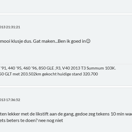
013 21:31:21
ooi klusje dus. Gat maken...Ben ik goed in😉
'91, 440 '95, 460 '96, 850 GLE ,93, V40 2013 T3 Summum 103K.
850 GLT met 203.502km gekocht huidige stand 320.700
013 17:36:52
en lekker met de likstift aan de gang, gedoe zeg tekens 10 min w
iets beters te doen? nee nog niet