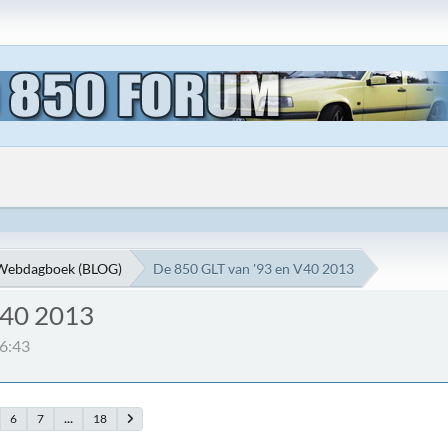
Webdagboek (BLOG)
De 850 GLT van '93 en V40 2013
V40 2013
16:43
6
7
...
18