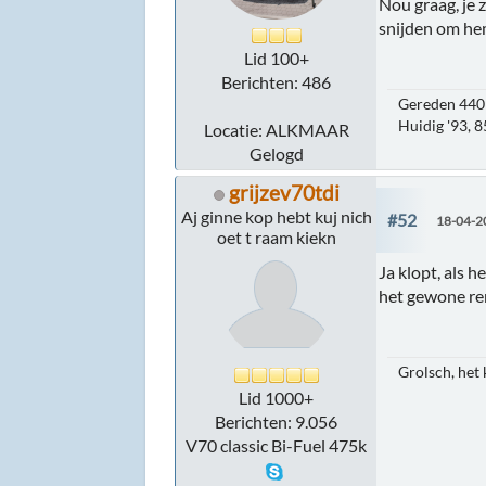
Nou graag, je 
snijden om he
Lid 100+
Berichten: 486
Gereden 440 
Huidig '93, 
Locatie: ALKMAAR
Gelogd
grijzev70tdi
Aj ginne kop hebt kuj nich
#52
18-04-2
oet t raam kiekn
Ja klopt, als 
het gewone rem
Grolsch, het 
Lid 1000+
Berichten: 9.056
V70 classic Bi-Fuel 475k