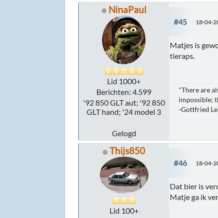
NinaPaul
#45
18-04-2
Matjes is gewo
tieraps.
Lid 1000+
"There are al
Berichten: 4.599
impossible; t
'92 850 GLT aut; '92 850
-Gottfried Le
GLT hand; '24 model 3
Gelogd
Thijs850
#46
18-04-2
Dat bier is ver
Matje ga ik ve
Lid 100+