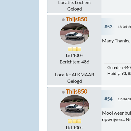
Locatie: Lochem
Gelogd
Thijs850
#53
18-04-2
Many Thanks, m
Lid 100+
Berichten: 486
Gereden 440 
Huidig '93, 
Locatie: ALKMAAR
Gelogd
Thijs850
#54
19-04-2
Mooi weer buit
opwrijven... N
Lid 100+