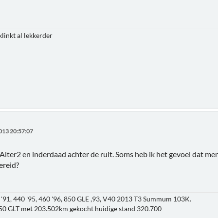
klinkt al lekkerder
013 20:57:07
lter2 en inderdaad achter de ruit. Soms heb ik het gevoel dat men
ereid?
'91, 440 '95, 460 '96, 850 GLE ,93, V40 2013 T3 Summum 103K.
850 GLT met 203.502km gekocht huidige stand 320.700