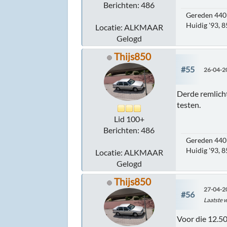
Berichten: 486
Gereden 440 
Huidig '93, 
Locatie: ALKMAAR
Gelogd
Thijs850
#55
26-04-2
Derde remlicht
testen.
Lid 100+
Berichten: 486
Gereden 440 
Huidig '93, 
Locatie: ALKMAAR
Gelogd
Thijs850
27-04-2
#56
Laatste w
Voor die 12.50 