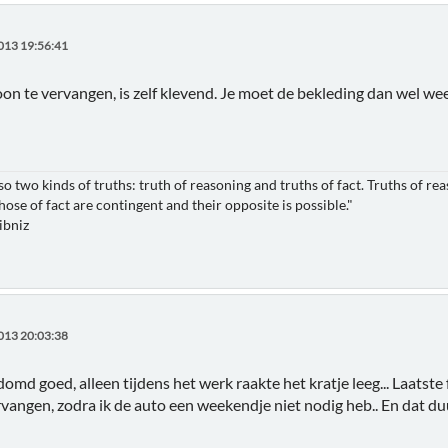
013 19:56:41
on te vervangen, is zelf klevend. Je moet de bekleding dan wel w
so two kinds of truths: truth of reasoning and truths of fact. Truths of re
hose of fact are contingent and their opposite is possible."
ibniz
013 20:03:38
domd goed, alleen tijdens het werk raakte het kratje leeg... Laatste f
rvangen, zodra ik de auto een weekendje niet nodig heb.. En dat duu