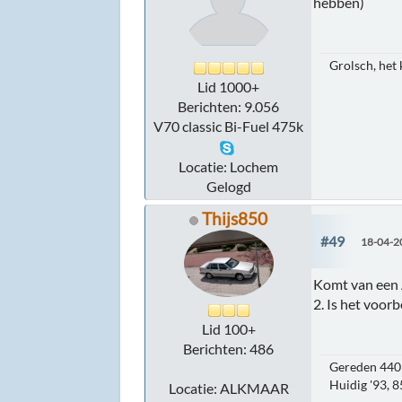
hebben)
Grolsch, het 
Lid 1000+
Berichten: 9.056
V70 classic Bi-Fuel 475k
Locatie: Lochem
Gelogd
Thijs850
#49
18-04-2
Komt van een A
2. Is het voorb
Lid 100+
Berichten: 486
Gereden 440 
Huidig '93, 
Locatie: ALKMAAR