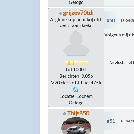
Gelogd
grijzev70tdi
Aj ginne kop hebt kuj nich
#50
18-04-2
oet t raam kiekn
Volgens mij nie
Grolsch, het 
Lid 1000+
Berichten: 9.056
V70 classic Bi-Fuel 475k
Locatie: Lochem
Gelogd
Thijs850
#51
18-04-2