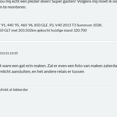
zou mij echt een plezier doen! Super gasten! Volgens mij moet ik 
m te monteren.
'91, 440 '95, 460 '96, 850 GLE ,93, V40 2013 T3 Summum 103K.
850 GLT met 203.502km gekocht huidige stand 320.700
013 21:13:35
het ware een gat erin maken. Zal er even een foto van maken zater
licht aansluiten, en het andere relais er tussen
klinkt al lekkerder