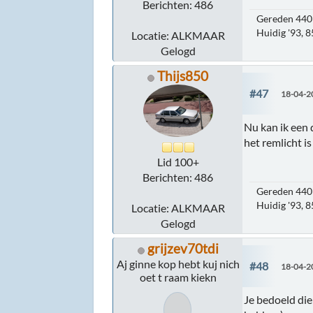
Berichten: 486
Gereden 440 
Huidig '93, 
Locatie: ALKMAAR
Gelogd
Thijs850
#47
18-04-2
Nu kan ik een 
het remlicht i
Lid 100+
Berichten: 486
Gereden 440 
Huidig '93, 
Locatie: ALKMAAR
Gelogd
grijzev70tdi
Aj ginne kop hebt kuj nich
#48
18-04-2
oet t raam kiekn
Je bedoeld die