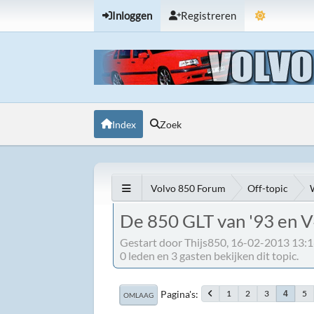
Inloggen
Registreren
Index
Zoek
Volvo 850 Forum
Off-topic
De 850 GLT van '93 en 
Gestart door Thijs850, 16-02-2013 13:
0 leden en 3 gasten bekijken dit topic.
Pagina's
1
2
3
5
4
OMLAAG