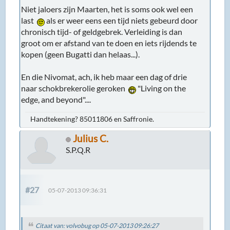
Niet jaloers zijn Maarten, het is soms ook wel een
last
als er weer eens een tijd niets gebeurd door
chronisch tijd- of geldgebrek. Verleiding is dan
groot om er afstand van te doen en iets rijdends te
kopen (geen Bugatti dan helaas...).
En die Nivomat, ach, ik heb maar een dag of drie
naar schokbrekerolie geroken
"Living on the
edge, and beyond"....
Handtekening? 85011806 en Saffronie.
Julius C.
S.P.Q.R
#27
05-07-2013 09:36:31
Citaat van: volvobug op 05-07-2013 09:26:27