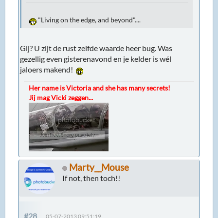
"Living on the edge, and beyond"....
Gij? U zijt de rust zelfde waarde heer bug. Was
gezellig even gisterenavond en je kelder is wél
jaloers makend!
Her name is Victoria and she has many secrets!
Jij mag Vicki zeggen...
Marty__Mouse
If not, then toch!!
#28
05-07-2013 09:51:19