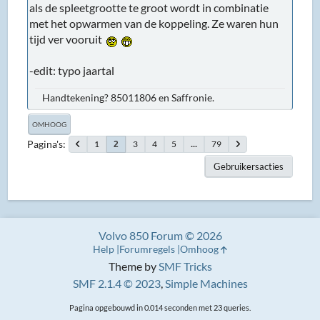
als de spleetgrootte te groot wordt in combinatie
met het opwarmen van de koppeling. Ze waren hun
tijd ver vooruit
-edit: typo jaartal
Handtekening? 85011806 en Saffronie.
OMHOOG
Pagina's
1
3
4
5
...
79
2
Gebruikersacties
Volvo 850 Forum © 2026
Help
Forumregels
Omhoog
Theme by
SMF Tricks
SMF 2.1.4 © 2023
,
Simple Machines
Pagina opgebouwd in 0.014 seconden met 23 queries.