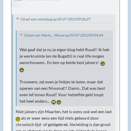
Citaat van: volvobug op 05-07-2013 09:26:27
Citaat van: Marty__Mouse op 05-07-2013 09:04:44
Wat gaaf dat je nu je eigen blog hebt Ruud!! Ik heb
je werkruimte (en de Bugatti) in real life mogen
aanschouwen.. En ben op beide best jaloers!
Trouwens, zat even je linkjes te lezen, maar dat
openen van een Nivomat!! Damn.. Dat was best
even lef tonen Ruud! Voor hetzelfde geld loopt
het heel anders...
Niet jaloers zijn Maarten, het is soms ook wel een last
als er weer eens een tijd niets gebeurd door
chronisch tijd- of geldgebrek. Verleiding is dan groot
om er afstand van te doen en iets rijdends te kopen