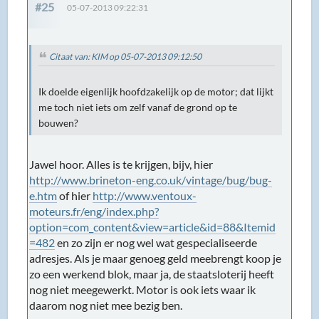
#25
05-07-2013 09:22:31
Citaat van: KIM op 05-07-2013 09:12:50
Ik doelde eigenlijk hoofdzakelijk op de motor; dat lijkt
me toch niet iets om zelf vanaf de grond op te
bouwen?
Jawel hoor. Alles is te krijgen, bijv, hier
http://www.brineton-eng.co.uk/vintage/bug/bug-
e.htm
of hier
http://www.ventoux-
moteurs.fr/eng/index.php?
option=com_content&view=article&id=88&Itemid
=482
en zo zijn er nog wel wat gespecialiseerde
adresjes. Als je maar genoeg geld meebrengt koop je
zo een werkend blok, maar ja, de staatsloterij heeft
nog niet meegewerkt. Motor is ook iets waar ik
daarom nog niet mee bezig ben.