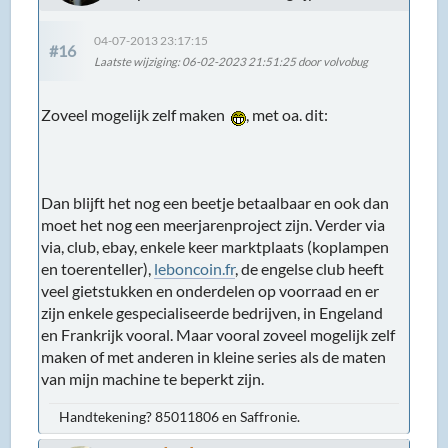
04-07-2013 23:17:15
#16
Laatste wijziging
: 06-02-2023 21:51:25 door volvobug
Zoveel mogelijk zelf maken
, met oa. dit:
Dan blijft het nog een beetje betaalbaar en ook dan
moet het nog een meerjarenproject zijn. Verder via
via, club, ebay, enkele keer marktplaats (koplampen
en toerenteller),
leboncoin.fr
, de engelse club heeft
veel gietstukken en onderdelen op voorraad en er
zijn enkele gespecialiseerde bedrijven, in Engeland
en Frankrijk vooral. Maar vooral zoveel mogelijk zelf
maken of met anderen in kleine series als de maten
van mijn machine te beperkt zijn.
Handtekening? 85011806 en Saffronie.