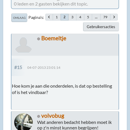
0 leden en 2 gasten bekijken dit topic.
Pagina's
1
3
4
5
...
79
2
OMLAAG
Gebruikersacties
Boemeltje
#15
04-07-2013 23:01:14
Hoe kom je aan die onderdelen, is dat op bestelling
of is het vindbaar?
volvobug
Wat anderen bedacht hebben moet ik
op z'n minst kunnen begrijpen!