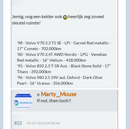
Jemig, nog een kelder ook
heerlijk zeg zoveel
sleutel ruimte!
'98 - Volvo V70 2.3 T5 SE - LPi - Garnet Red metallic -
17'' Comets - 702.000km
'00 - Volvo V70 2.4T AWD Nordic - LPG - Venetian
Red metallic - 16" Helium - 418.000km
'95 - Volvo 850 2.3 T-5R Aut. - Black Stone Solid - 17"
Titans - 392.000km
'96 - Volvo 960 2.5 24V aut. Oxford - Dark Olive
Pearl - 16" Uranus - 356.000km
Marty__Mouse
If not, then toch!!
#22
05-07-2013 09:04:44