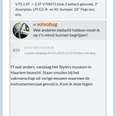
V70 2.4T -> 2.3T V70NT5 blok, Fasttech getuned, 3"
downpipe, LPI G3, R- en XC-bumper, 18" Pegs enz,
enz..
volvobug
Wat anderen bedacht hebben moet ik
op z'n minst kunnen begrijpen!
26-07-2013 23:05:26
#29
Laatste wijziging
: 06-02-2023 21:53:39 door volvobug
Ff wat anders, vandaag het Teylers museum in
Haarlem bezocht. Staan smullen bij het
vakmanschap uit vorige eeuwen waarmee de
instrumentenzaal gevuld is. Kom ik deze tegen: