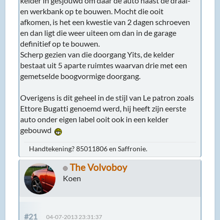
kelder in gesjouwd om daar de auto naast de draai-
en werkbank op te bouwen. Mocht die ooit
afkomen, is het een kwestie van 2 dagen schroeven
en dan ligt die weer uiteen om dan in de garage
definitief op te bouwen.
Scherp gezien van die doorgang Yits, de kelder
bestaat uit 5 aparte ruimtes waarvan drie met een
gemetselde boogvormige doorgang.
Overigens is dit geheel in de stijl van Le patron zoals
Ettore Bugatti genoemd werd, hij heeft zijn eerste
auto onder eigen label ooit ook in een kelder
gebouwd
Handtekening? 85011806 en Saffronie.
The Volvoboy
Koen
#21
04-07-2013 23:31:37