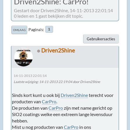
Driven2Shine: CarPro!
Gestart door Driven2Shine, 14-11-2013 22:01:14
0 leden en 1 gast bekijken dit topic.
Pagina's
1
OMLAAG
Gebruikersacties
Driven2Shine
14-11-2013 22:01:14
Laatste wijziging
: 14-11-2013 22:19:04 door Driven2Shine
Sinds kort kunt u ook bij
Driven2Shine
terecht voor
producten van
CarPro
.
De producten van
CarPro
zijn met name gericht op
SIO2 coatings welke een extreem lange levensduur
hebben.
Mist u nog producten van
CarPro
in ons