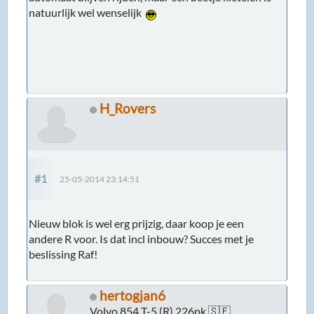
natuurlijk wel wenselijk
H_Rovers
#1
25-05-2014 23:14:51
Nieuw blok is wel erg prijzig, daar koop je een
andere R voor. Is dat incl inbouw? Succes met je
beslissing Raf!
hertogjan6
Volvo 854 T-5 (R) 226pk 🇸🇪