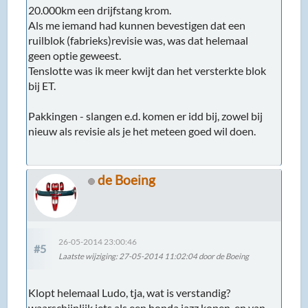
20.000km een drijfstang krom.
Als me iemand had kunnen bevestigen dat een
ruilblok (fabrieks)revisie was, was dat helemaal
geen optie geweest.
Tenslotte was ik meer kwijt dan het versterkte blok
bij ET.
Pakkingen - slangen e.d. komen er idd bij, zowel bij
nieuw als revisie als je het meteen goed wil doen.
de Boeing
26-05-2014 23:00:46
#5
Laatste wijziging
: 27-05-2014 11:02:04 door de Boeing
Klopt helemaal Ludo, tja, wat is verstandig?
waarschijnlijk iets als een honda jazz kopen, en van