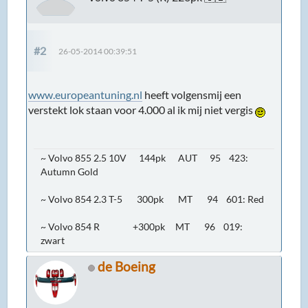
#2
26-05-2014 00:39:51
www.europeantuning.nl
heeft volgensmij een
verstekt lok staan voor 4.000 al ik mij niet vergis
~ Volvo 855 2.5 10V 144pk AUT 95 423:
Autumn Gold
~ Volvo 854 2.3 T-5 300pk MT 94 601: Red
~ Volvo 854 R +300pk MT 96 019:
zwart
de Boeing