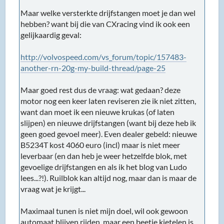
Maar welke versterkte drijfstangen moet je dan wel
hebben? want bij die van CXracing vind ik ook een
gelijkaardig geval:
http://volvospeed.com/vs_forum/topic/157483-
another-rn-20g-my-build-thread/page-25
Maar goed rest dus de vraag: wat gedaan? deze
motor nog een keer laten reviseren zie ik niet zitten,
want dan moet ik een nieuwe krukas (of laten
slijpen) en nieuwe drijfstangen (want bij deze heb ik
geen goed gevoel meer). Even dealer gebeld: nieuwe
B5234T kost 4060 euro (incl) maar is niet meer
leverbaar (en dan heb je weer hetzelfde blok, met
gevoelige drijfstangen en als ik het blog van Ludo
lees...?!). Ruilblok kan altijd nog, maar dan is maar de
vraag wat je krijgt...
Maximaal tunen is niet mijn doel, wil ook gewoon
automaat blijven rijden, maar een beetje kietelen is