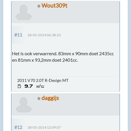
Wout309t
#11
28-05-2014 06:38:23
Het is ook verwarrend. 83mm x 90mm doet 2435cc
en 81mm x 93,2mm doet 2401cc.
2011 V70 2.0T R-Design MT
daggijs
#12
28-05-2014 12:09:07