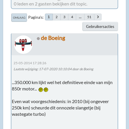
0 leden en 2 gasten bekijken dit topic.
Pagina's
2
3
4
...
51
1
OMLAAG
Gebruikersacties
de Boeing
25-05-2014 17:28:26
Laatste wijziging
: 17-07-2020 10:10:04 door de Boeing
...350.000 km lijkt wel het definitieve einde van mijn
850r motor...
Even wat voorgeschiedenis: in 2010 (bij ongeveer
250k km) scheurde dit onnozele slangetje (bij
wastegate turbo)