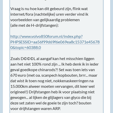
Vraag is nu hoe kan dit gebeurd zijn, flink wat
internet/fora (nachtelijke) uren verder vind ik
voorbeelden van gelijkaardig problemen
(alle met de H-drijfstangen):
http://www.volvo850forum.nl/index.php?
PHPSESSID=aa56f99d69f6e069ea8c15371e45678
0&topic=60388.0
Zoals D©©©L al aangaf kan het misschien liggen
aan het niet 100% rond zijn ... Ik heb denk ik in ieder
geval goedkope chinarods?! Set was toen iets van
670 euro (met oa. scanpech kopbouten, brrr... maar
dat wist ik toen nog niet, nokkenaskeerringen na
15.000km alweer moeten vervangen, dit keer wel
origineel!) Drijfstangen heb ik voor plaatsing niet
gewogen... al lijken de glijlagers van glyco die bij
deze set zaten wel de goeie te zijn toch? bouten
voor drijfstangen waren ARP.