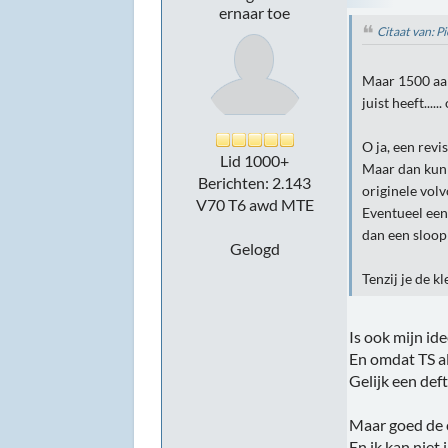
ernaar toe
Citaat van: 
Maar 1500 aan
juist heeft....
O ja, een revi
Lid 1000+
Maar dan kun 
Berichten: 2.143
originele volv
V70 T6 awd MTE
Eventueel een
dan een sloop
Gelogd
Tenzij je de k
Is ook mijn ide
En omdat TS al
Gelijk een def
Maar goed de c
En ik kan niet 