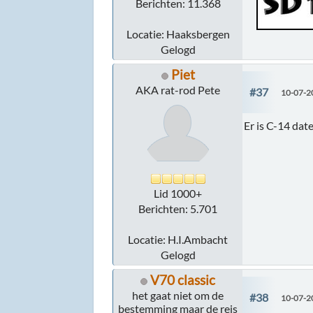
Berichten: 11.368
Locatie: Haaksbergen
Gelogd
Piet
AKA rat-rod Pete
#37
10-07-2
Er is C-14 dat
Lid 1000+
Berichten: 5.701
Locatie: H.I.Ambacht
Gelogd
V70 classic
het gaat niet om de
#38
10-07-2
bestemming maar de reis