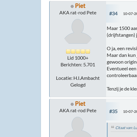
Piet
AKA rat-rod Pete
#34
10-07-2
Maar 1500 aan 
(drijfstangen) j
O ja, een revi
Maar dan kun j
Lid 1000+
gewoon origine
Berichten: 5.701
Eventueel een 
controleerbaar
Locatie: H.I.Ambacht
Gelogd
Tenzij je de kl
Piet
AKA rat-rod Pete
#35
10-07-2
Citaat van: 