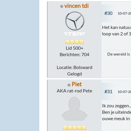
vincen tdi
#30
10-07-2
Het kan natuur
loop van 2 of 3
Lid 500+
De wereld is
Berichten: 704
Locatie: Bolsward
Gelogd
Piet
AKA rat-rod Pete
#31
10-07-2
Ik zou zeggen..
Ben je uiteind
ouwe meuk in 