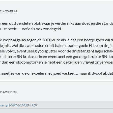
014 20:43:42
een oud versleten blok waar je verder niks aan doet en die stand
uist heeft...... oef da's ook zondegeld.
sie loopt al gauw tegen de 3000 euro als je het een beetje goed wil 
e juist wel die zwakheden er uit halen door er goeie H-beam drijfst
le volvo, eventueel glyco sputter voor de drijfstangen) lagerschale
(lichtere) RN krukas erin en eventueel een goede gebruikte RN-k
 dan een sloopmotor) en je hebt een degelijk en vrijwel onverwoe
emmetjes van de oliekoeler niet goed vastzet.... maar ik dwaal af, dat
014 20:51:10
Ludo op 10-07-2014 20:43:07