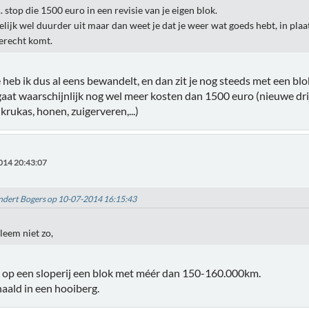
.. stop die 1500 euro in een revisie van je eigen blok.
delijk wel duurder uit maar dan weet je dat je weer wat goeds hebt, in pla
terecht komt.
 heb ik dus al eens bewandelt, en dan zit je nog steeds met een 
gaat waarschijnlijk nog wel meer kosten dan 1500 euro (nieuwe dri
krukas, honen, zuigerveren,...)
014 20:43:07
Lindert Bogers op 10-07-2014 16:15:43
leem niet zo,
 op een sloperij een blok met méér dan 150-160.000km.
naald in een hooiberg.