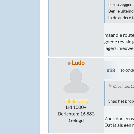
Ik zou zeggen.
Ben je uitein
in de andere 
maar die route
goede revisie 
lagers, nieuwe 
Ludo
#33
10-07-2
Citaat van: 
Snap het prob
Lid 1000+
Berichten: 16.883
Zoek dan eens
Gelogd
Dat is als een 