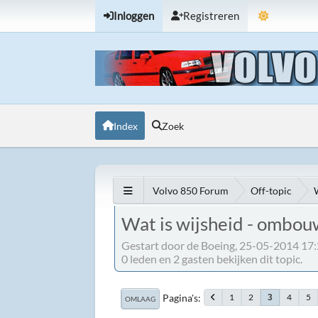
Inloggen
Registreren
Index
Zoek
Volvo 850 Forum
Off-topic
Wat is wijsheid - ombo
Gestart door de Boeing, 25-05-2014 17
0 leden en 2 gasten bekijken dit topic.
Pagina's
1
2
4
5
3
OMLAAG