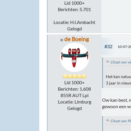
Lid 1000+
Berichten: 5.701
Locatie: H.I.Ambacht
Gelogd
de Boeing
#32
10-07-2
Citaat van: v
Het kan natuu
Lid 1000+
3 jaar in nieu
Berichten: 1.608
855R AUT Lpi
Ow kan best, 
Locatie: Limburg
gewoon een wa
Gelogd
Citaat van: 