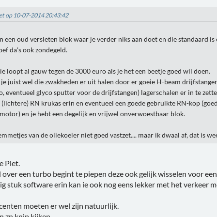
Piet op 10-07-2014 20:43:42
 een oud versleten blok waar je verder niks aan doet en die standaard is 
.. oef da's ook zondegeld.
sie loopt al gauw tegen de 3000 euro als je het een beetje goed wil doen.
je juist wel die zwakheden er uit halen door er goeie H-beam drijfstangen
o, eventueel glyco sputter voor de drijfstangen) lagerschalen er in te zette
 (lichtere) RN krukas erin en eventueel een goede gebruikte RN-kop (goe
motor) en je hebt een degelijk en vrijwel onverwoestbaar blok.
lemmetjes van de oliekoeler niet goed vastzet.... maar ik dwaal af, dat is we
e Piet.
 over een turbo begint te piepen deze ook gelijk wisselen voor ee
tig stuk software erin kan ie ook nog eens lekker met het verkeer m
enten moeten er wel zijn natuurlijk.
in zn knip kijken.