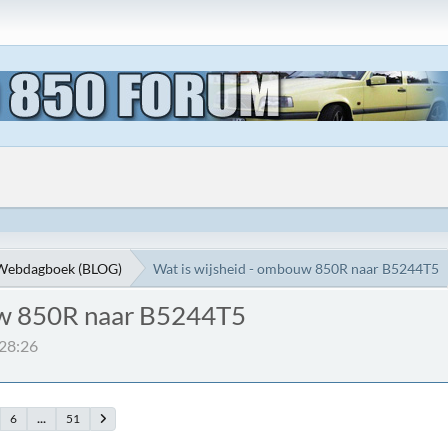
Webdagboek (BLOG)
Wat is wijsheid - ombouw 850R naar B5244T5
uw 850R naar B5244T5
:28:26
6
...
51