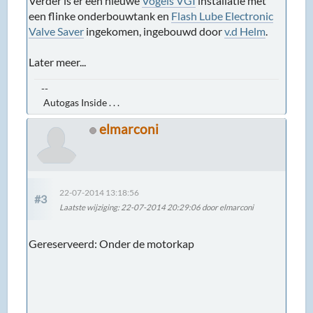
Verder is er een nieuwe
Vogels VGI
installatie met
een flinke onderbouwtank en
Flash Lube Electronic
Valve Saver
ingekomen, ingebouwd door
v.d Helm
.
Later meer...
--
Autogas Inside . . .
elmarconi
22-07-2014 13:18:56
#3
Laatste wijziging
: 22-07-2014 20:29:06 door elmarconi
Gereserveerd: Onder de motorkap