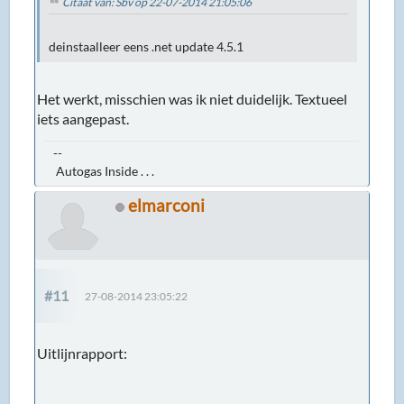
Citaat van: Sbv op 22-07-2014 21:05:06
deinstaalleer eens .net update 4.5.1
Het werkt, misschien was ik niet duidelijk. Textueel
iets aangepast.
--
Autogas Inside . . .
elmarconi
#11
27-08-2014 23:05:22
Uitlijnrapport: