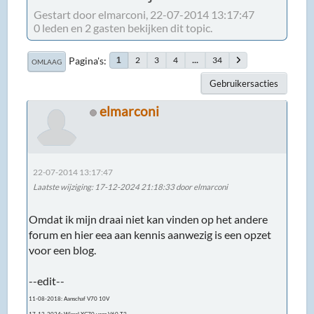
Gestart door elmarconi, 22-07-2014 13:17:47
0 leden en 2 gasten bekijken dit topic.
Pagina's
2
3
4
...
34
1
OMLAAG
Gebruikersacties
elmarconi
22-07-2014 13:17:47
Laatste wijziging
: 17-12-2024 21:18:33 door elmarconi
Omdat ik mijn draai niet kan vinden op het andere
forum en hier eea aan kennis aanwezig is een opzet
voor een blog.
--edit--
11-08-2018: Aanschaf V70 10V
17-12-2024: Wissel XC70 voor V60 T3