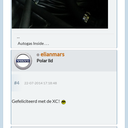
--
Autogas Inside . . .
elianmars
Polar lid
#4
22-07-2014 17:18:48
Gefeliciteerd met de XC!