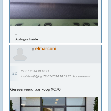
--
Autogas Inside . . .
elmarconi
22-07-2014 13:18:21
#2
Laatste wijziging
: 22-07-2014 18:53:25 door elmarconi
Gereserveerd: aankoop XC70