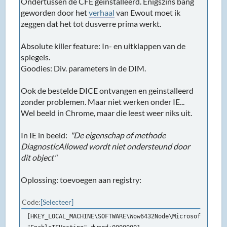
Ondertussen de CFE geinstalleerd. Enigszins bang
geworden door het
verhaal
van Ewout moet ik
zeggen dat het tot dusverre prima werkt.
Absolute killer feature: In- en uitklappen van de
spiegels.
Goodies: Div. parameters in de DIM.
Ook de bestelde DICE ontvangen en geinstalleerd
zonder problemen. Maar niet werken onder IE...
Wel beeld in Chrome, maar die leest weer niks uit.
In IE in beeld:
"De eigenschap of methode
DiagnosticAllowed wordt niet ondersteund door
dit object"
Oplossing: toevoegen aan registry:
Code
Selecteer
[HKEY_LOCAL_MACHINE\SOFTWARE\Wow6432Node\Microsoft\.NETF