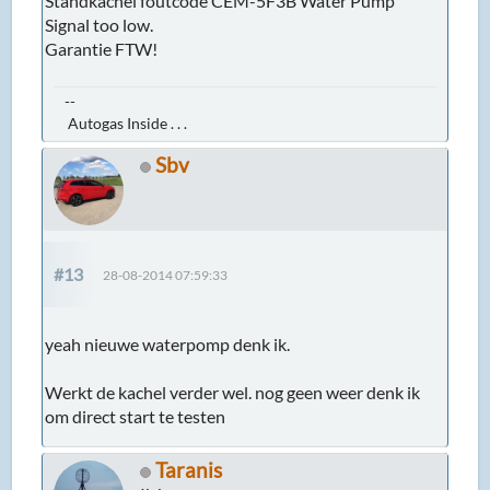
Standkachel foutcode CEM-5F3B Water Pump
Signal too low.
Garantie FTW!
--
Autogas Inside . . .
Sbv
#13
28-08-2014 07:59:33
yeah nieuwe waterpomp denk ik.
Werkt de kachel verder wel. nog geen weer denk ik
om direct start te testen
Taranis