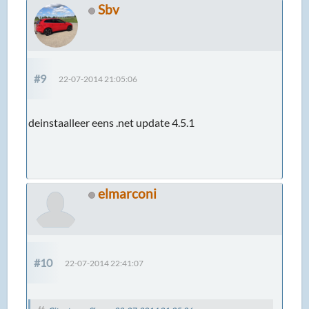
Sbv
#9
22-07-2014 21:05:06
deinstaalleer eens .net update 4.5.1
elmarconi
#10
22-07-2014 22:41:07