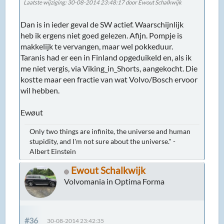
Laatste wijziging
: 30-08-2014 23:48:17 door Ewout Schalkwijk
Dan is in ieder geval de SW actief. Waarschijnlijk
heb ik ergens niet goed gelezen. Afijn. Pompje is
makkelijk te vervangen, maar wel pokkeduur.
Taranis had er een in Finland opgeduikeld en, als ik
me niet vergis, via Viking_in_Shorts, aangekocht. Die
kostte maar een fractie van wat Volvo/Bosch ervoor
wil hebben.
Ewøut
Only two things are infinite, the universe and human
stupidity, and I'm not sure about the universe." -
Albert Einstein
Ewout Schalkwijk
Volvomania in Optima Forma
#36
30-08-2014 23:42:35