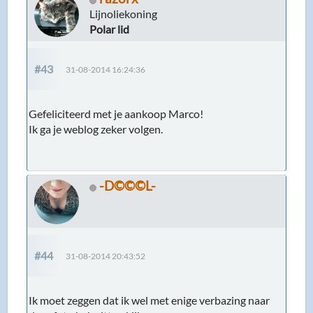
Lijnoliekoning
Polar lid
#43
31-08-2014 16:24:36
Gefeliciteerd met je aankoop Marco!
Ik ga je weblog zeker volgen.
-D©©©L-
#44
31-08-2014 20:43:52
Ik moet zeggen dat ik wel met enige verbazing naar