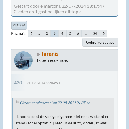
Gestart door elmarconi, 22-07-2014 13:17:47
0 leden en 1 gast bekijken dit topic.
OMLAAG
Pagina's
1
2
4
5
6
...
34
3
Gebruikersacties
Taranis
Ik ben eco-moe.
#30
30-08-2014 22:04:50
Citaat van: elmarconi op 30-08-2014 01:35:46
Ik hoorde dat de vorige eigenaar niet eens wist dat er
standkachel opzat, hij reed in de auto, optielijst was