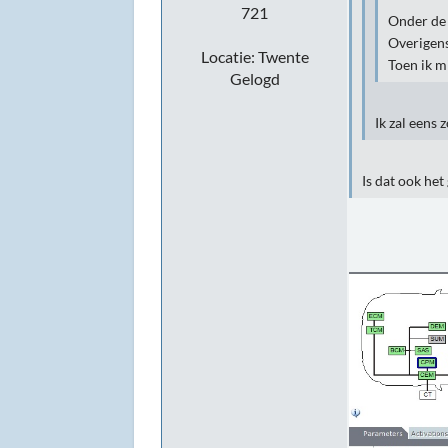
721
Onder de 
Overigens 
Locatie: Twente
Toen ik m
Gelogd
Ik zal eens
Is dat ook het