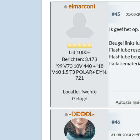
elmarconi
#45
31-08-2
Ik geef het op.
Beugel links l
Flashlube rese
Lid 1000+
Flashlube beu
Berichten: 3.173
Isolatiemater
'99 V70 10V 440 + '18
V60 1.5 T3 POLAR+ DYN.
721
Locatie: Twente
--
Gelogd
Autogas Inside
-D©©©L-
#46
31-08-2014 21:5