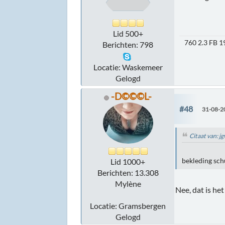
Lid 500+
760 2.3 FB 
Berichten: 798
Locatie: Waskemeer
Gelogd
-D©©©L-
#48
31-08-2
Citaat van: 
bekleding sch
Lid 1000+
Berichten: 13.308
Mylène
Nee, dat is he
Locatie: Gramsbergen
Gelogd