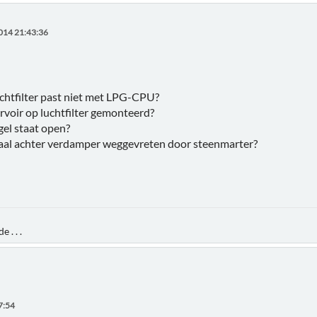
014 21:43:36
uchtfilter past niet met LPG-CPU?
rvoir op luchtfilter gemonteerd?
gel staat open?
iaal achter verdamper weggevreten door steenmarter?
 . . .
7:54