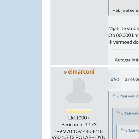
Heb je al een
Mjah. Je stook
Op 80.000 km i
Ik vermoed doo
--
Autogas Inside
elmarconi
#50
31-08-2
Citaat van: 
Citaat van
Lid 1000+
Berichten: 3.173
Citaat v
'99 V70 10V 440 + '18
V60 1.5 T3 POLAR+ DYN.