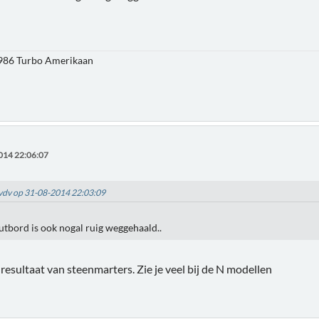
1986 Turbo Amerikaan
014 22:06:07
jgvdv op 31-08-2014 22:03:09
utbord is ook nogal ruig weggehaald..
t resultaat van steenmarters. Zie je veel bij de N modellen