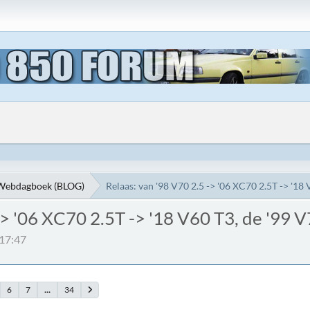
Webdagboek (BLOG)
Relaas: van '98 V70 2.5 -> '06 XC70 2.5T -> '18 V
> '06 XC70 2.5T -> '18 V60 T3, de '99 V7
:17:47
6
7
...
34