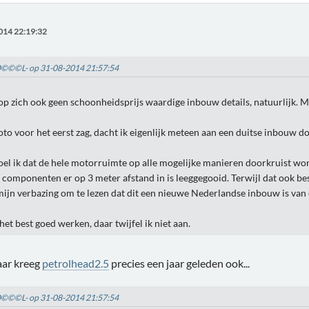
014 22:19:32
-D©©©L- op 31-08-2014 21:57:54
n op zich ook geen schoonheidsprijs waardige inbouw details, natuurlijk. M
foto voor het eerst zag, dacht ik eigenlijk meteen aan een duitse inbouw 
l ik dat de hele motorruimte op alle mogelijke manieren doorkruist wor
componenten er op 3 meter afstand in is leeggegooid. Terwijl dat ook bes
mijn verbazing om te lezen dat dit een nieuwe Nederlandse inbouw is van
het best goed werken, daar twijfel ik niet aan.
ar kreeg
petrolhead2.5
precies een jaar geleden ook...
-D©©©L- op 31-08-2014 21:57:54