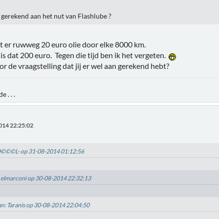
s gerekend aan het nut van Flashlube ?
t er ruwweg 20 euro olie door elke 8000 km.
s dat 200 euro. Tegen die tijd ben ik het vergeten.
r de vraagstelling dat jij er wel aan gerekend hebt?
 . . .
014 22:25:02
-D©©©L- op 31-08-2014 01:12:56
: elmarconi op 30-08-2014 22:32:13
an: Taranis op 30-08-2014 22:04:50