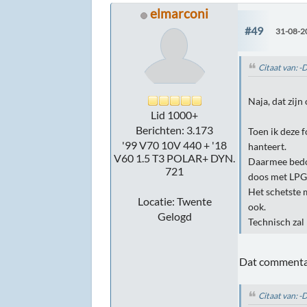
elmarconi
#49
31-08-2
Citaat van: 
Naja, dat zij
Lid 1000+
Berichten: 3.173
Toen ik deze 
'99 V70 10V 440 + '18
hanteert.
V60 1.5 T3 POLAR+ DYN.
Daarmee bedoe
721
doos met LPG 
Het schetste 
Locatie: Twente
ook.
Gelogd
Technisch zal 
Dat commenta
Citaat van: 