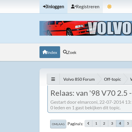
Inloggen
Registreren
Index
Zoek
Volvo 850 Forum
Off-topic
Relaas: van '98 V70 2.5 -
Gestart door elmarconi, 22-07-2014 13
0 leden en 1 gast bekijken dit topic.
Pagina's
1
2
3
5
4
OMLAAG