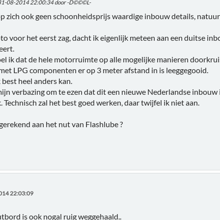
 31-08-2014 22:00:34 door -D©©©L-
 op zich ook geen schoonheidsprijs waardige inbouw details, natuurl
oto voor het eerst zag, dacht ik eigenlijk meteen aan een duitse in
ert.
l ik dat de hele motorruimte op alle mogelijke manieren doorkrui
 met LPG componenten er op 3 meter afstand in is leeggegooid.
k best heel anders kan.
mijn verbazing om te ezen dat dit een nieuwe Nederlandse inbouw
. Technisch zal het best goed werken, daar twijfel ik niet aan.
 gerekend aan het nut van Flashlube ?
014 22:03:09
tbord is ook nogal ruig weggehaald..