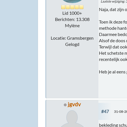
Laatste wijziging
:
Naja, dat zijn
Lid 1000+
Berichten: 13.308
Toen ik deze f
Mylène
methode hante
Daarmee bedoe
Locatie: Gramsbergen
Alsof de doos
Gelogd
Terwijl dat oo
Het schetste 
recentelijk ook
Heb je al eens
jgvdv
#47
31-08-2
bekleding schu