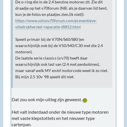
De o-ring die in de 2.4 benzine motoren zit. Zie dit
draadje op het v70forum (NB: als je daarvan lid bent,
kun je de fotos en plaatjes zien.(ik niet)):
https://www.volvov70forum.com/preventieve-
oliedrukherstel-reparatie-t8852.html
Speelt primair bij de V70N/S60/S80 (en
waarschijnlijk ook bij de V50/S40/C30 met die 2.4
motoren).
De laatste serie classics (s/v70) heeft daar
waarschijnlijk ook last van (2.4 met penbobines),
maar vanaf welk MY en/of motorcode weet ik zo niet.
Bij mijn 2.5 10v '98 speelt dit niet.
Dat zou ook mijn uitleg zijn geweest.
Het valt inderdaad onder de nieuwe type motoren
met vaste klepstottets en het nieuwer type
carterpan.