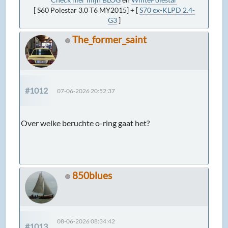
[ S60 Polestar 3.0 T6 MY2015] + [
S70 ex-KLPD 2.4-
G3
]
The_former_saint
#1012
07-06-2026 20:52:37
Over welke beruchte o-ring gaat het?
850blues
08-06-2026 08:34:42
#1013