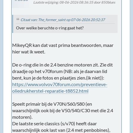
Laatste wijziging
: 08-06-2026 08:36:35 door 850blues
Citaat van: The_former_saint op 07-06-2026 20:52:37
Over welke beruchte o-ring gaat het?
MikeyQR kan dat vast prima beantwoorden, maar
hier wat ik weet.
De o-ring die in de 2.4 benzine motoren zit. Zie dit
draadje op het v70forum (NB: als je daarvan lid
bent, kun je de fotos en plaatjes zien.(ik niet)):
https://www.volvov70forum.com/preventieve-
oliedrukherstel-reparatie-t8852.html
Speelt primair bij de V70N/S60/S80 (en
waarschijnlijk ook bij de V50/S40/C30 met die 2.4
motoren).
De laatste serie classics (s/v70) heeft daar
waarschijnlijk ook last van (2.4 met penbobines),