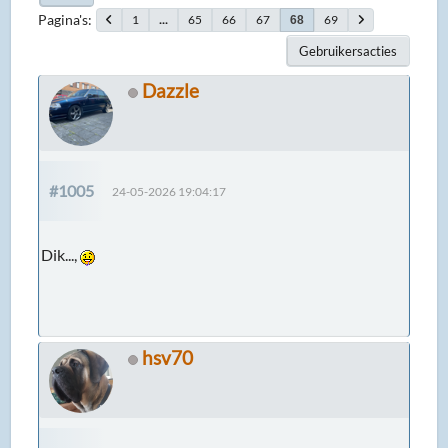
Pagina's
1
...
65
66
67
69
68
Gebruikersacties
Dazzle
#1005
24-05-2026 19:04:17
Dik...,
hsv70