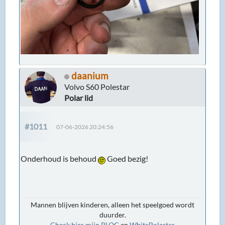
daanium
Volvo S60 Polestar
Polar lid
#1011
07-06-2026 20:24:56
Onderhoud is behoud
Goed bezig!
Mannen blijven kinderen, alleen het speelgoed wordt
duurder.
Check hier mijn BLOG
en
WhitePolestar