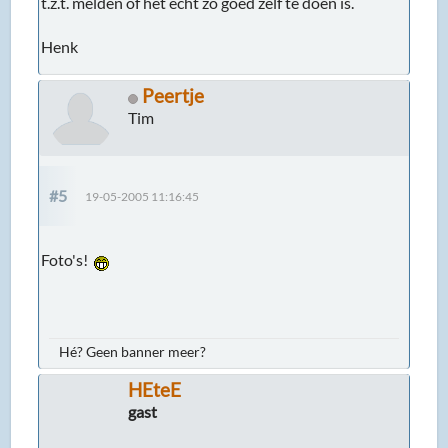
t.z.t. melden of het echt zo goed zelf te doen is.
Henk
Peertje
Tim
#5
19-05-2005 11:16:45
Foto's!
Hé? Geen banner meer?
HEteE
gast