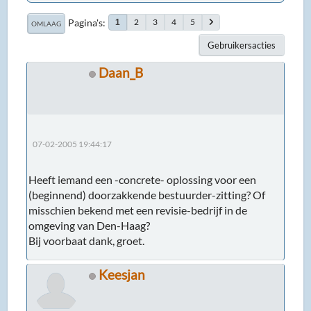
Pagina's
2
3
4
5
1
OMLAAG
Gebruikersacties
Daan_B
07-02-2005 19:44:17
Heeft iemand een -concrete- oplossing voor een
(beginnend) doorzakkende bestuurder-zitting? Of
misschien bekend met een revisie-bedrijf in de
omgeving van Den-Haag?
Bij voorbaat dank, groet.
Keesjan