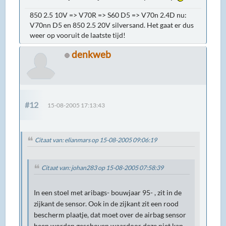
850 2.5 10V => V70R => S60 D5 => V70n 2.4D nu:
V70nn D5 en 850 2.5 20V silversand. Het gaat er dus
weer op vooruit de laatste tijd!
denkweb
#12
15-08-2005 17:13:43
Citaat van: elianmars op 15-08-2005 09:06:19
Citaat van: johan283 op 15-08-2005 07:58:39
In een stoel met aribags- bouwjaar 95- , zit in de
zijkant de sensor. Ook in de zijkant zit een rood
bescherm plaatje, dat moet over de airbag sensor
heen worden geschoven waardoor deze niet kan