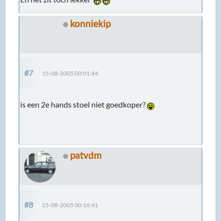
konniekip
#7
15-08-2005 00:01:44
is een 2e hands stoel niet goedkoper?
patvdm
#8
15-08-2005 00:16:41