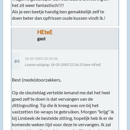
het zit weer fantastisch!!!!
Als je een beetje handig ben gemakkelijk zelf te
doen beter dan opfrissen oude kussen vindt ik.!
HEteE
gast
18-05-2005 22:35:46
#4
Laatste wijziging
: 18-05-2005 22:36:33 door HEteE
Best (mede)doorzakkers,
Op de sleuteldag vertelde iemand me dat het heel
goed zelf te doen is dat vervangen van de
zittingvulling. Tip die ik kreeg was om bij het
vastzetten tie-wraps te gebruiken. Morgen "krijg" ik
bij Limbeek de bestelde zitting, hopelijk heb ik er de
komende weken tijd voor deze te vervangen. Ik zal