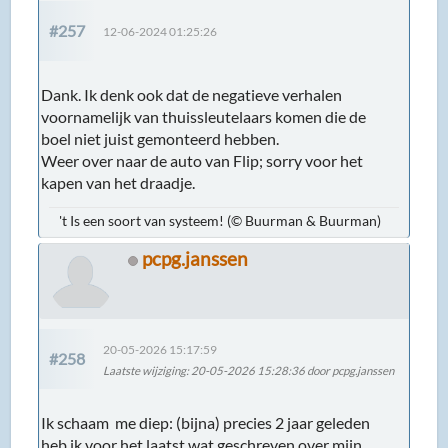
#257
12-06-2024 01:25:26
Dank. Ik denk ook dat de negatieve verhalen
voornamelijk van thuissleutelaars komen die de
boel niet juist gemonteerd hebben.
Weer over naar de auto van Flip; sorry voor het
kapen van het draadje.
't Is een soort van systeem! (© Buurman & Buurman)
pcpg.janssen
20-05-2026 15:17:59
#258
Laatste wijziging
: 20-05-2026 15:28:36 door pcpg.janssen
Ik schaam me diep: (bijna) precies 2 jaar geleden
heb ik voor het laatst wat geschreven over mijn