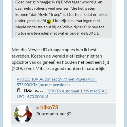
Goed bezig! Vraagje; ik rij BMW tegenwoordig, en
daar geldt volgens veel mensen "die het weten
kunnen" dat Meyle "troep" is. Dus heb ik dat er lekker
onder geschroefd
. Hoe zijn de ervaringen met
Meyle onderstelspul bij de Volvo rijders? Ik ben tot
nu toe erg tevreden met wat er onder de E39 zit.
Met die Meyle HD draagarmpjes ben ik best
tevreden. Kosten de wereld niet (zeker niet ten
opzichte van origineel) en houden het best een tijd
(200k+) vol. Mits je ze goed monteert, natuurlijk.
V70 2.5 10V Automaat 1999 met Vogels VGI -
575.000KM (nu met pensioen)
-
V70 T5 Automaat 1999 met STAG
LPG - 670.000KM
hilko73
Buurman tuner ;D