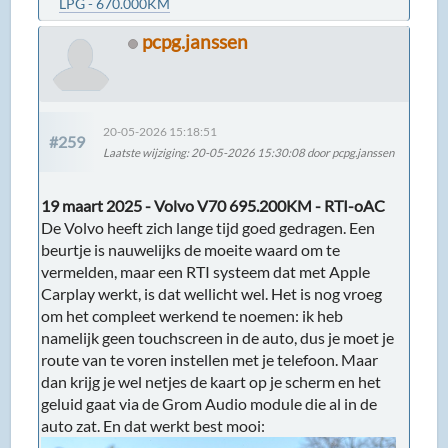
LPG - 670.000KM
pcpg.janssen
20-05-2026 15:18:51
#259
Laatste wijziging
: 20-05-2026 15:30:08 door pcpg.janssen
19 maart 2025 - Volvo V70 695.200KM - RTI-oAC
De Volvo heeft zich lange tijd goed gedragen. Een
beurtje is nauwelijks de moeite waard om te
vermelden, maar een RTI systeem dat met Apple
Carplay werkt, is dat wellicht wel. Het is nog vroeg
om het compleet werkend te noemen: ik heb
namelijk geen touchscreen in de auto, dus je moet je
route van te voren instellen met je telefoon. Maar
dan krijg je wel netjes de kaart op je scherm en het
geluid gaat via de Grom Audio module die al in de
auto zat. En dat werkt best mooi: