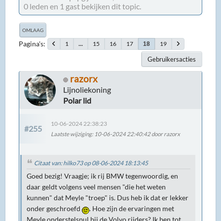
0 leden en 1 gast bekijken dit topic.
OMLAAG
Pagina's
1
...
15
16
17
19
18
Gebruikersacties
razorx
Lijnoliekoning
Polar lid
10-06-2024 22:38:23
#255
Laatste wijziging
: 10-06-2024 22:40:42 door razorx
Citaat van: hilko73 op 08-06-2024 18:13:45
Goed bezig! Vraagje; ik rij BMW tegenwoordig, en
daar geldt volgens veel mensen "die het weten
kunnen" dat Meyle "troep" is. Dus heb ik dat er lekker
onder geschroefd
. Hoe zijn de ervaringen met
Meyle onderstelspul bij de Volvo rijders? Ik ben tot