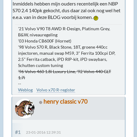
Inmiddels hebben mijn ouders recentelijk een NBP
S70 2.4 140pk gekocht, dus daar zal ook nog wel het
e.e.a. van in deze BLOG voorbij komen.
'21 Volvo V90 T8 AWD R-Design, Platinum Grey,
B&W, niveauregeling
'03 Honda CB600F (Hornet)
'98 Volvo S70 R, Black Stone, 18T, groene 440cc
injectoren, manual swap M59, 3" Ferrita 100cpi DP,
2.5" Ferrita catback, iPD RIP-kit, iPD swaybars,
Schutten custom tuning
'96 Volvo 460 1.8i Luxury Line, '92 Volvo 440 GLT
1.7i
--
Weblog
Volvo x70 R-register
henry classic v70
#1
23-01-2016 12:39:31