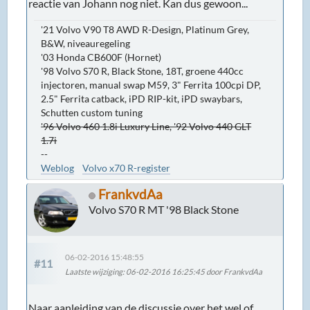
reactie van Johann nog niet. Kan dus gewoon...
'21 Volvo V90 T8 AWD R-Design, Platinum Grey,
B&W, niveauregeling
'03 Honda CB600F (Hornet)
'98 Volvo S70 R, Black Stone, 18T, groene 440cc
injectoren, manual swap M59, 3" Ferrita 100cpi DP,
2.5" Ferrita catback, iPD RIP-kit, iPD swaybars,
Schutten custom tuning
'96 Volvo 460 1.8i Luxury Line, '92 Volvo 440 GLT
1.7i
--
Weblog
Volvo x70 R-register
FrankvdAa
Volvo S70 R MT '98 Black Stone
06-02-2016 15:48:55
#11
Laatste wijziging
: 06-02-2016 16:25:45 door FrankvdAa
Naar aanleiding van de discussie over het wel of