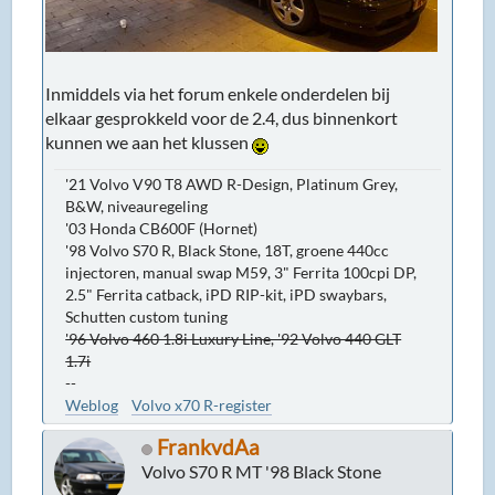
Inmiddels via het forum enkele onderdelen bij
elkaar gesprokkeld voor de 2.4, dus binnenkort
kunnen we aan het klussen
'21 Volvo V90 T8 AWD R-Design, Platinum Grey,
B&W, niveauregeling
'03 Honda CB600F (Hornet)
'98 Volvo S70 R, Black Stone, 18T, groene 440cc
injectoren, manual swap M59, 3" Ferrita 100cpi DP,
2.5" Ferrita catback, iPD RIP-kit, iPD swaybars,
Schutten custom tuning
'96 Volvo 460 1.8i Luxury Line, '92 Volvo 440 GLT
1.7i
--
Weblog
Volvo x70 R-register
FrankvdAa
Volvo S70 R MT '98 Black Stone