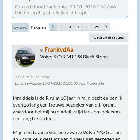
Gestart door FrankvdAa, 23-01-2016 11:07:46
0 leden en 1 gast bekijken dit topic.
Pagina's
2
3
4
...
25
1
OMLAAG
Gebruikersacties
FrankvdAa
Volvo S70 R MT '98 Black Stone
23-01-2016 11:07:46
Laatste wijziging
: 11-09-2025 05:05:05 door FrankvdAa
Inmiddels is de R ruim 10 jaar in mijn bezit en ben ik
even zo lang een trouwe bezoeker van dit forum,
waardoor het mij nu eindelijk tijd leek om ook eens
een blog te starten.
Mijn eerste auto was een zwarte Volvo 440 GLT uit
1992 welke ik destijds van ouders heb gekregen en