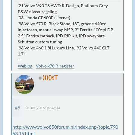
'21 Volvo V90 T8 AWD R-Design, Platinum Grey,
B&W, niveauregeling
'03 Honda CB600F (Hornet)
'98 Volvo S70 R, Black Stone, 18T, groene 440cc
injectoren, manual swap M59, 3" Ferrita 100cpi DP,
2.5" Ferrita catback, iPD RIP-kit, iPD swaybars,
Schutten custom tuning
'96 Volvo 460 1.8i Luxury Line, '92 Volvo 440 GLT
1.7i
--
Weblog
Volvo x70 R-register
)()()sT
#9
01-02-2016 04:37:33
http://www.volvo850forum.nl/index.php/topic,790
63.15.html