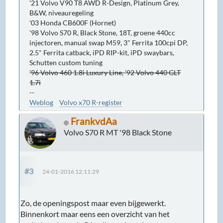
'21 Volvo V90 T8 AWD R-Design, Platinum Grey,
B&W, niveauregeling
'03 Honda CB600F (Hornet)
'98 Volvo S70 R, Black Stone, 18T, groene 440cc
injectoren, manual swap M59, 3" Ferrita 100cpi DP,
2.5" Ferrita catback, iPD RIP-kit, iPD swaybars,
Schutten custom tuning
'96 Volvo 460 1.8i Luxury Line, '92 Volvo 440 GLT
1.7i
--
Weblog
Volvo x70 R-register
FrankvdAa
Volvo S70 R MT '98 Black Stone
#3
24-01-2016 12:11:29
Zo, de openingspost maar even bijgewerkt.
Binnenkort maar eens een overzicht van het