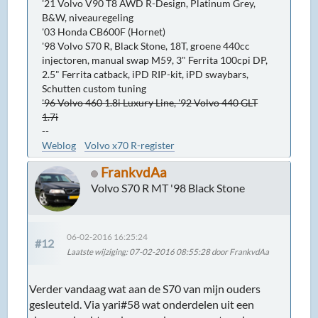
'21 Volvo V90 T8 AWD R-Design, Platinum Grey,
B&W, niveauregeling
'03 Honda CB600F (Hornet)
'98 Volvo S70 R, Black Stone, 18T, groene 440cc
injectoren, manual swap M59, 3" Ferrita 100cpi DP,
2.5" Ferrita catback, iPD RIP-kit, iPD swaybars,
Schutten custom tuning
'96 Volvo 460 1.8i Luxury Line, '92 Volvo 440 GLT
1.7i
--
Weblog
Volvo x70 R-register
FrankvdAa
Volvo S70 R MT '98 Black Stone
06-02-2016 16:25:24
#12
Laatste wijziging
: 07-02-2016 08:55:28 door FrankvdAa
Verder vandaag wat aan de S70 van mijn ouders
gesleuteld. Via yari#58 wat onderdelen uit een