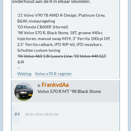
onderhoud aan de R in elkaar sleutelen.
'21 Volvo V90 T8 AWD R-Design, Platinum Grey,
B&W, niveauregeling
'03 Honda CB600F (Hornet)
'98 Volvo S70 R, Black Stone, 18T, groene 440cc
injectoren, manual swap M59, 3" Ferrita 100cpi DP,
2.5" Ferrita catback, iPD RIP-kit, iPD swaybars,
Schutten custom tuning
'96 Volvo 460 1.8i Luxury Line, '92 Volvo 440 GLT
1.7i
--
Weblog
Volvo x70 R-register
FrankvdAa
Volvo S70 R MT '98 Black Stone
#4
28-01-2016 18:01:56