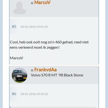
MarcoV
#5
28-01-2016 19:01:50
Cool, heb ook ooit nog zo'n 460 gehad, reed niet
eens verkeerd moet ik zeggen!
MarcoV
FrankvdAa
Volvo S70 R MT '98 Black Stone
#6
28-01-2016 19:10:32