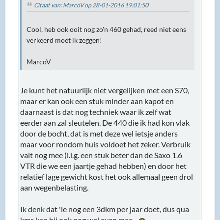
Citaat van: MarcoV op 28-01-2016 19:01:50
Cool, heb ook ooit nog zo'n 460 gehad, reed niet eens
verkeerd moet ik zeggen!
MarcoV
Je kunt het natuurlijk niet vergelijken met een S70,
maar er kan ook een stuk minder aan kapot en
daarnaast is dat nog techniek waar ik zelf wat
eerder aan zal sleutelen. De 440 die ik had kon vlak
door de bocht, dat is met deze wel ietsje anders
maar voor rondom huis voldoet het zeker. Verbruik
valt nog mee (i.i.g. een stuk beter dan de Saxo 1.6
VTR die we een jaartje gehad hebben) en door het
relatief lage gewicht kost het ook allemaal geen drol
aan wegenbelasting.
Ik denk dat 'ie nog een 3dkm per jaar doet, dus qua
kms kan hij ook nog wel even mee...