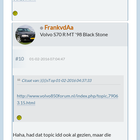
FrankvdAa
Volvo S70 R MT '98 Black Stone
#10
01-02-2016 07:04:47
Citaat van: )()()sT op 01-02-2016 04:37:33
http://www.volvo850forum.nl/index.php/topic,7906
3.15.html
Haha, had dat topic idd ook al gezien, maar die