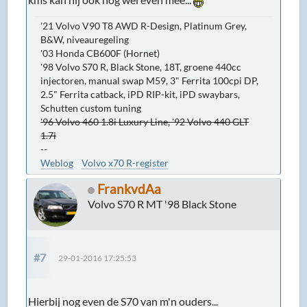
'21 Volvo V90 T8 AWD R-Design, Platinum Grey,
B&W, niveauregeling
'03 Honda CB600F (Hornet)
'98 Volvo S70 R, Black Stone, 18T, groene 440cc
injectoren, manual swap M59, 3" Ferrita 100cpi DP,
2.5" Ferrita catback, iPD RIP-kit, iPD swaybars,
Schutten custom tuning
'96 Volvo 460 1.8i Luxury Line, '92 Volvo 440 GLT
1.7i
--
Weblog
Volvo x70 R-register
FrankvdAa
Volvo S70 R MT '98 Black Stone
#7
29-01-2016 17:25:53
Hierbij nog even de S70 van m'n ouders...