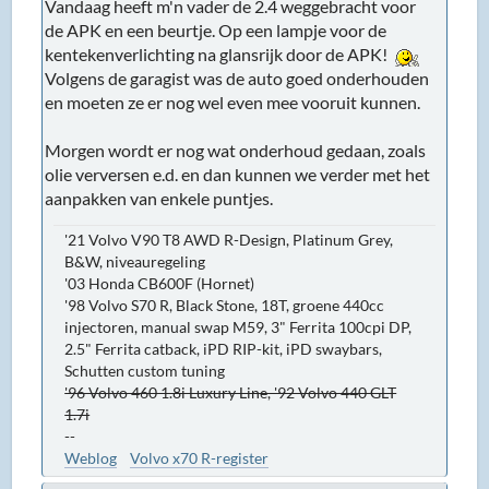
Vandaag heeft m'n vader de 2.4 weggebracht voor
de APK en een beurtje. Op een lampje voor de
kentekenverlichting na glansrijk door de APK!
Volgens de garagist was de auto goed onderhouden
en moeten ze er nog wel even mee vooruit kunnen.
Morgen wordt er nog wat onderhoud gedaan, zoals
olie verversen e.d. en dan kunnen we verder met het
aanpakken van enkele puntjes.
'21 Volvo V90 T8 AWD R-Design, Platinum Grey,
B&W, niveauregeling
'03 Honda CB600F (Hornet)
'98 Volvo S70 R, Black Stone, 18T, groene 440cc
injectoren, manual swap M59, 3" Ferrita 100cpi DP,
2.5" Ferrita catback, iPD RIP-kit, iPD swaybars,
Schutten custom tuning
'96 Volvo 460 1.8i Luxury Line, '92 Volvo 440 GLT
1.7i
--
Weblog
Volvo x70 R-register