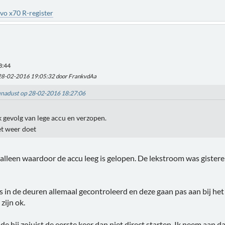
vo x70 R-register
3:44
 28-02-2016 19:05:32 door FrankvdAa
Lunadust op 28-02-2016 18:27:06
k gevolg van lege accu en verzopen.
et weer doet
 alleen waardoor de accu leeg is gelopen. De lekstroom was gister
 in de deuren allemaal gecontroleerd en deze gaan pas aan bij he
zijn ok.
e hij zojuist de eerste keer dan niet direct starten. Ik neem aan da