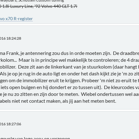
 1.8i Luxury Line, '92 Volvo 440 GLT 1.7i
vo x70 R-register
016 18:24:28
ma Frank, je antennering zou dus in orde moeten zijn. De draadbre
kolom... Maar is in principe wel makkelijk te controleren; de 4 d
obilizer. Deze zit aan de linkerkant van je stuurkolom (daar hangt
ls je op je rug in de auto ligt en onder het dash kijkt zie je 'm zo zi
en om de immobilizer eruit te krijgen. Probeer 'm niet zo eruit te
 iets open buigen en hij dondert er zo tussen uit). De kleurcodes 
e je nu zo zitten en zijn door te meten. Wiebel ondertussen wel 
kabels niet net contact maken, als jij aan het meten bent.
016 18:27:06
 gevolg van lege accu en verzopen.