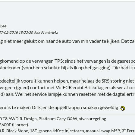
5:44
 27-02-2016 18:23:30 door FrankvdAa
 niet meer gelukt om naar de auto van m'n vader te kijken. Dat z
gkomend op de vervangen TPS; sinds het vervangen is de gasrespon
vloeiender (voorheen schokte hij als ik op het gas ging). Die had i
deeltelijk vooruit kunnen helpen, maar helaas de SRS storing nie
e geen (goed) contact met VolFCR en/of Brickdiag en als we al cont
) aan. Wel het service lampje kunnen resetten met de dagtellertr
ennis te maken Dirk, en de appelflappen smaken geweldig!
0 T8 AWD R-Design, Platinum Grey, B&W, niveauregeling
B600F (Hornet)
 R, Black Stone, 18T, groene 440cc injectoren, manual swap M59, 3" Ferri