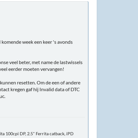
al komende week een keer 's avonds
se veel beter, met name de lastwissels
k veel eerder moeten vervangen!
t kunnen resetten. Om de een of andere
act kregen gaf hij Invalid data of DTC
uc.
ta 100cpi DP, 2.5" Ferrita catback, iPD