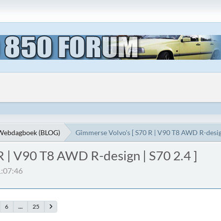
Webdagboek (BLOG)
Gîmmerse Volvo's [ S70 R | V90 T8 AWD R-design
R | V90 T8 AWD R-design | S70 2.4 ]
1:07:46
6
...
25