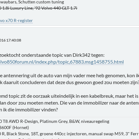
 swaybars, Schutten custom tuning
 1.8i Luxury Line, '92 Volvo 440 GLT 1.7i
vo x70 R-register
016 17:40:08
zoektocht onderstaande topic van Dirk342 tegen:
olvo850forum.nl/index.php/topic,67883.msg1458755.html
de antennering uit de auto van mijn vader mee heb genomen, kon i
ik daaruit concluderen dat deze dus gewoon goed zou moeten zijn
d topic zit de oorzaak uiteindelijk in een kabelbreuk, maar het is 
dan door zou moeten meten. Die van de immobilizer naar de antenn
 ik die immobilizer vinden?
0 T8 AWD R-Design, Platinum Grey, B&W, niveauregeling
B600F (Hornet)
 R, Black Stone, 18T, groene 440cc injectoren, manual swap M59, 3" Ferri