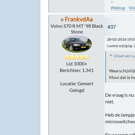
--
Weblog
Vol
FrankvdAa
Volvo S70 R MT '98 Black
#37
Stone
28-02-2016 19:0
Laatste wijziging
:
Citaat van: 
Lid 1000+
Berichten: 1.341
Waarschijnlij
Mooi dat ie h
Locatie: Gemert
Gelogd
De vraag is nu
niet.
Heb de lampjes
microswitches 
En waarom wild