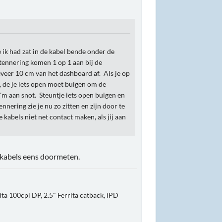
 ik had zat in de kabel bende onder de
ntennering komen 1 op 1 aan bij de
eveer 10 cm van het dashboard af. Als je op
el, de je iets open moet buigen om de
t 'm aan snot. Steuntje iets open buigen en
nering zie je nu zo zitten en zijn door te
kabels niet net contact maken, als jij aan
 kabels eens doormeten.
ta 100cpi DP, 2.5" Ferrita catback, iPD