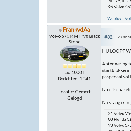
RIP-kit, iPD
'96 Volvo 460
--
Weblog
Vol
FrankvdAa
Volvo S70 R MT '98 Black
#32
28-02-2
Stone
HIJ LOOPT W
Antennering t
startblokkerin
Lid 1000+
gaspedaal vol 
Berichten: 1.341
Na uitschakele
Locatie: Gemert
Gelogd
Nu vraag ik mi
'21 Volvo V9
'03 Honda C
'98 Volvo S70
RIP-kit, iPD