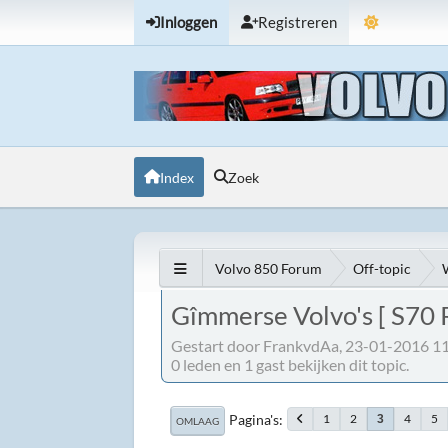
Inloggen
Registreren
Index
Zoek
Volvo 850 Forum
Off-topic
Gîmmerse Volvo's [ S70 
Gestart door FrankvdAa, 23-01-2016 1
0 leden en 1 gast bekijken dit topic.
Pagina's
1
2
4
5
3
OMLAAG