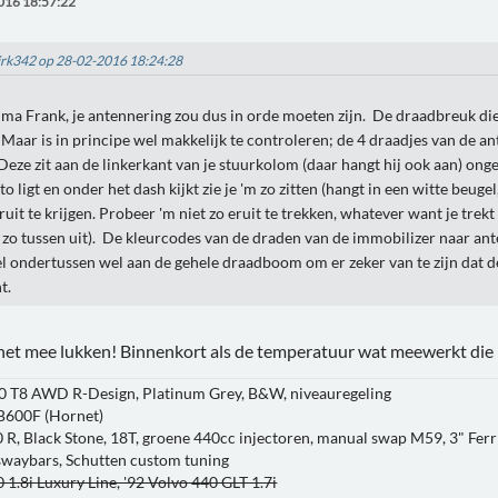
016 18:57:22
Dirk342 op 28-02-2016 18:24:28
ima Frank, je antennering zou dus in orde moeten zijn. De draadbreuk die
 Maar is in principe wel makkelijk te controleren; de 4 draadjes van de a
Deze zit aan de linkerkant van je stuurkolom (daar hangt hij ook aan) ong
uto ligt en onder het dash kijkt zie je 'm zo zitten (hangt in een witte beug
uit te krijgen. Probeer 'm niet zo eruit te trekken, whatever want je trek
 zo tussen uit). De kleurcodes van de draden van de immobilizer naar anten
 ondertussen wel aan de gehele draadboom om er zeker van te zijn dat de 
t.
 het mee lukken! Binnenkort als de temperatuur wat meewerkt die
0 T8 AWD R-Design, Platinum Grey, B&W, niveauregeling
B600F (Hornet)
 R, Black Stone, 18T, groene 440cc injectoren, manual swap M59, 3" Ferri
 swaybars, Schutten custom tuning
 1.8i Luxury Line, '92 Volvo 440 GLT 1.7i