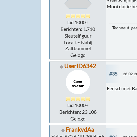
Mooi dat ie he
Lid 1000+
Techneut, gee
Berichten: 1.710
Sleutelfiguur
Locatie: Nabij
Zaltbommel
Gelogd
UserID6342
#35
28-02-2
Eensch met Ba
Lid 1000+
Berichten: 23.108
Gelogd
FrankvdAa
Volvo S70 R MT '98 Black