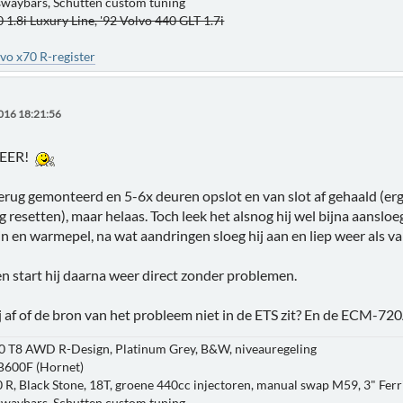
 swaybars, Schutten custom tuning
 1.8i Luxury Line, '92 Volvo 440 GLT 1.7i
vo x70 R-register
016 18:21:56
EER!
erug gemonteerd en 5-6x deuren opslot en van slot af gehaald (er
g resetten), maar helaas. Toch leek het alsnog hij wel bijna aansl
in en warmepel, na wat aandringen sloeg hij aan en liep weer als v
n start hij daarna weer direct zonder problemen.
j af of de bron van het probleem niet in de ETS zit? En de ECM-720
0 T8 AWD R-Design, Platinum Grey, B&W, niveauregeling
B600F (Hornet)
 R, Black Stone, 18T, groene 440cc injectoren, manual swap M59, 3" Ferri
 swaybars, Schutten custom tuning