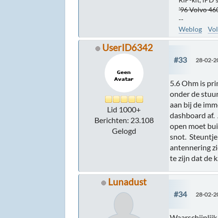
'96 Volvo 460
--
Weblog
Vol
UserID6342
#33
28-02-2
5.6 Ohm is pri
onder de stuur
aan bij de imm
Lid 1000+
dashboard af. A
Berichten: 23.108
open moet buig
Gelogd
snot. Steuntje
antennering zi
te zijn dat de 
Lunadust
#34
28-02-2
Waarschijnlijk