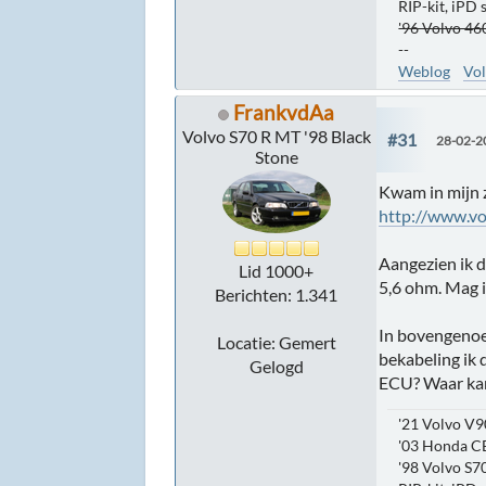
RIP-kit, iPD
'96 Volvo 460
--
Weblog
Vol
FrankvdAa
Volvo S70 R MT '98 Black
#31
28-02-2
Stone
Kwam in mijn 
http://www.v
Aangezien ik 
Lid 1000+
5,6 ohm. Mag 
Berichten: 1.341
In bovengenoem
Locatie: Gemert
bekabeling ik 
Gelogd
ECU? Waar kan
'21 Volvo V9
'03 Honda C
'98 Volvo S70