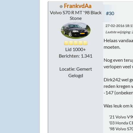
FrankvdAa
Volvo S70 R MT '98 Black
#30
Stone
27-02-2016 18:1
Laatste wijziging
:
Helaas vandaag
moeten.
Lid 1000+
Berichten: 1.341
Nog even teru
verlopen veel 
Locatie: Gemert
Gelogd
Dirk242 wel ge
reden kregen w
-147 (onbekend
Was leuk om k
'21 Volvo V9
'03 Honda C
'98 Volvo S70