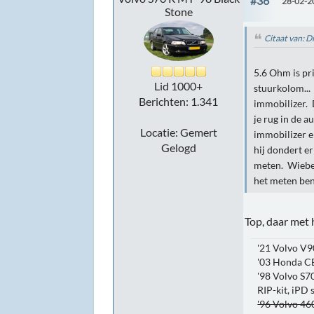
#36
28-02-2
Stone
Citaat van: 
5.6 Ohm is pr
Lid 1000+
stuurkolom...
Berichten: 1.341
immobilizer. 
je rug in de a
Locatie: Gemert
immobilizer er
Gelogd
hij dondert er
meten. Wiebel
het meten ben
Top, daar met
'21 Volvo V9
'03 Honda C
'98 Volvo S70
RIP-kit, iPD
'96 Volvo 460