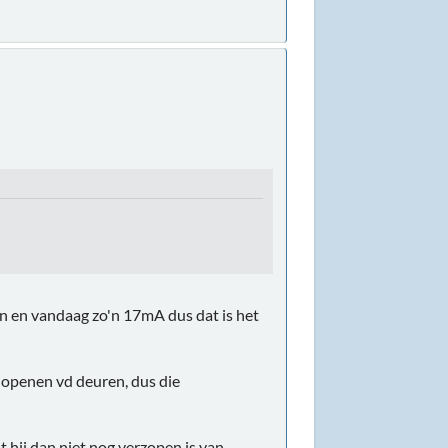
en en vandaag zo'n 17mA dus dat is het
t openen vd deuren, dus die
t hij dan niet nog verzopen is van