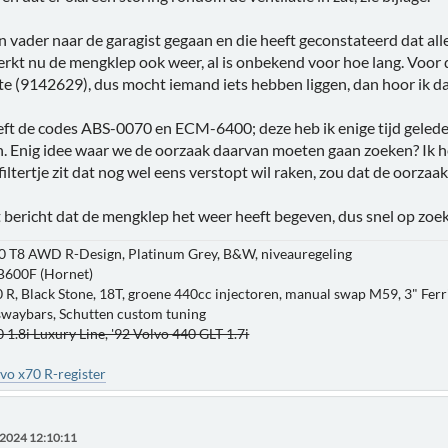
n vader naar de garagist gegaan en die heeft geconstateerd dat al
rkt nu de mengklep ook weer, al is onbekend voor hoe lang. Voor 
e (9142629), dus mocht iemand iets hebben liggen, dan hoor ik da
ft de codes ABS-0070 en ECM-6400; deze heb ik enige tijd geleden
 Enig idee waar we de oorzaak daarvan moeten gaan zoeken? Ik he
iltertje zit dat nog wel eens verstopt wil raken, zou dat de oorz
t bericht dat de mengklep het weer heeft begeven, dus snel op zoe
0 T8 AWD R-Design, Platinum Grey, B&W, niveauregeling
B600F (Hornet)
 R, Black Stone, 18T, groene 440cc injectoren, manual swap M59, 3" Ferri
 swaybars, Schutten custom tuning
 1.8i Luxury Line, '92 Volvo 440 GLT 1.7i
vo x70 R-register
2024 12:10:11