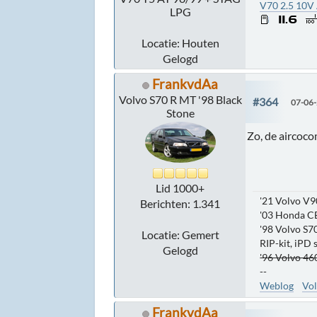
V70 2.5 10V
LPG
Locatie: Houten
Gelogd
FrankvdAa
Volvo S70 R MT '98 Black
#364
07-06-
Stone
Zo, de aircoco
Lid 1000+
'21 Volvo V9
Berichten: 1.341
'03 Honda C
'98 Volvo S70
Locatie: Gemert
RIP-kit, iPD
Gelogd
'96 Volvo 460
--
Weblog
Vol
FrankvdAa