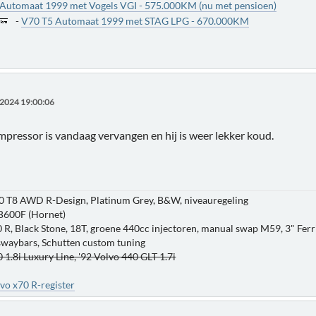
 Automaat 1999 met Vogels VGI - 575.000KM (nu met pensioen)
-
V70 T5 Automaat 1999 met STAG LPG - 670.000KM
2024 19:00:06
mpressor is vandaag vervangen en hij is weer lekker koud.
0 T8 AWD R-Design, Platinum Grey, B&W, niveauregeling
B600F (Hornet)
 R, Black Stone, 18T, groene 440cc injectoren, manual swap M59, 3" Ferri
 swaybars, Schutten custom tuning
 1.8i Luxury Line, '92 Volvo 440 GLT 1.7i
vo x70 R-register