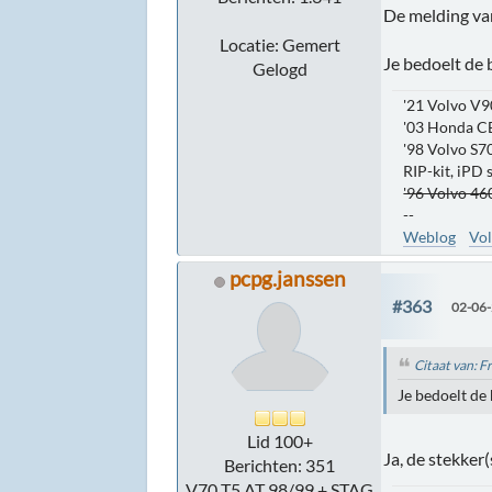
De melding va
Locatie: Gemert
Je bedoelt de 
Gelogd
'21 Volvo V9
'03 Honda C
'98 Volvo S70
RIP-kit, iPD
'96 Volvo 460
--
Weblog
Vol
pcpg.janssen
#363
02-06-
Citaat van: 
Je bedoelt de 
Lid 100+
Ja, de stekker
Berichten: 351
V70 T5 AT 98/99 + STAG