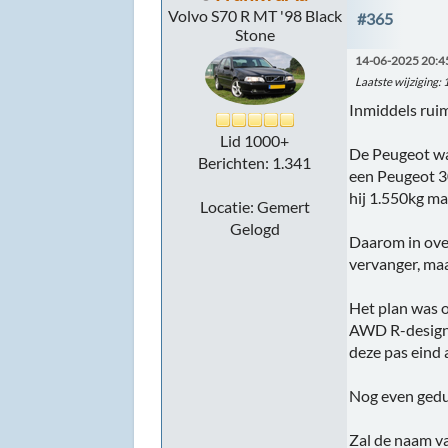
Volvo S70 R MT '98 Black
#365
Stone
14-06-2025 20:4
Laatste wijziging
:
Inmiddels ruim
Lid 1000+
De Peugeot was
Berichten: 1.341
een Peugeot 30
hij 1.550kg ma
Locatie: Gemert
Gelogd
Daarom in over
vervanger, maa
Het plan was o
AWD R-design 
deze pas eind 
Nog even gedul
Zal de naam v