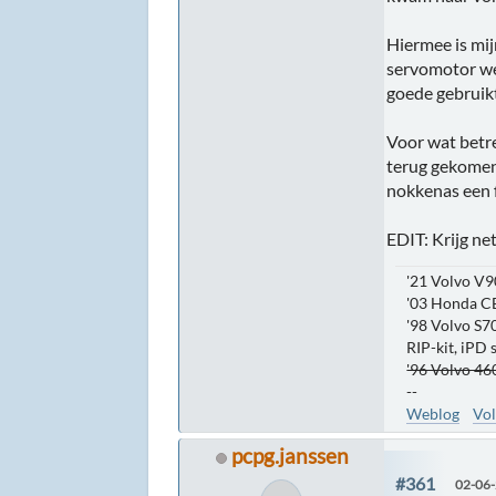
Hiermee is mij
servomotor we
goede gebruikt
Voor wat betre
terug gekomen.
nokkenas een f
EDIT: Krijg ne
'21 Volvo V9
'03 Honda C
'98 Volvo S70
RIP-kit, iPD
'96 Volvo 460
--
Weblog
Vol
pcpg.janssen
#361
02-06-