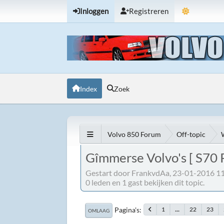
Inloggen
Registreren
Index
Zoek
Volvo 850 Forum
Off-topic
Gîmmerse Volvo's [ S70 
Gestart door FrankvdAa, 23-01-2016 1
0 leden en 1 gast bekijken dit topic.
Pagina's
1
...
22
23
OMLAAG