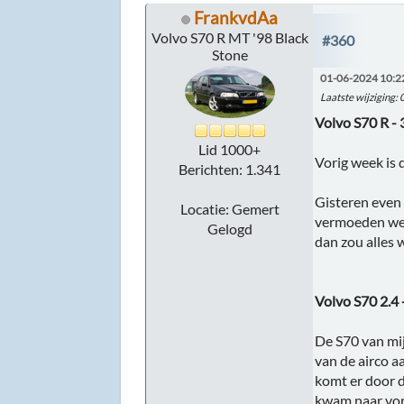
FrankvdAa
Volvo S70 R MT '98 Black
#360
Stone
01-06-2024 10:2
Laatste wijziging
:
Volvo S70 R -
Lid 1000+
Vorig week is 
Berichten: 1.341
Gisteren even
Locatie: Gemert
vermoeden wer
Gelogd
dan zou alles 
Volvo S70 2.4
De S70 van mij
van de airco a
komt er door d
kwam naar voren