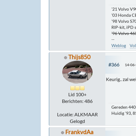
'21 Volvo V9
'03 Honda C
'98 Volvo S70
RIP-kit, iPD
'96 Volvo 460
--
Weblog
Vol
Thijs850
#366
14-06-
Keurig.. zal we
Lid 100+
Berichten: 486
Gereden 440 
Huidig '93, 
Locatie: ALKMAAR
Gelogd
FrankvdAa