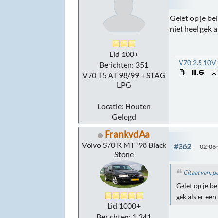
Gelet op je be
niet heel gek a
Lid 100+
V70 2.5 10V
Berichten: 351
V70 T5 AT 98/99 + STAG
LPG
Locatie: Houten
Gelogd
FrankvdAa
Volvo S70 R MT '98 Black
#362
02-06-
Stone
Citaat van: 
Gelet op je b
gek als er een
Lid 1000+
Berichten: 1.341