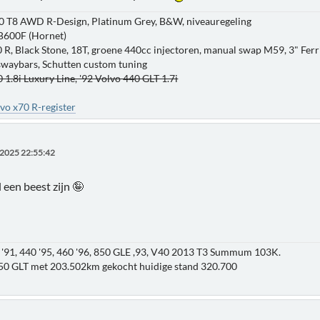
0 T8 AWD R-Design, Platinum Grey, B&W, niveauregeling
B600F (Hornet)
 R, Black Stone, 18T, groene 440cc injectoren, manual swap M59, 3" Ferri
 swaybars, Schutten custom tuning
 1.8i Luxury Line, '92 Volvo 440 GLT 1.7i
vo x70 R-register
2025 22:55:42
l een beest zijn 🤪
'91, 440 '95, 460 '96, 850 GLE ,93, V40 2013 T3 Summum 103K.
850 GLT met 203.502km gekocht huidige stand 320.700