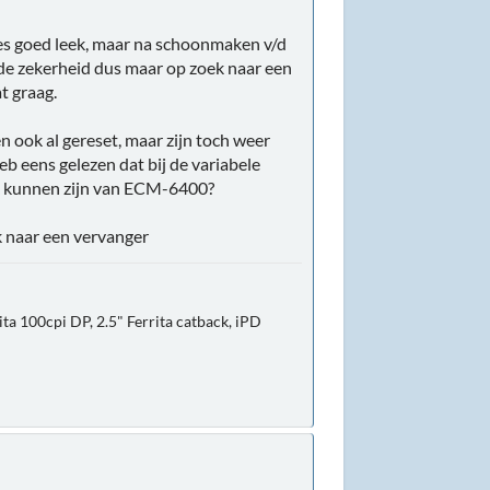
les goed leek, maar na schoonmaken v/d
de zekerheid dus maar op zoek naar een
t graag.
 ook al gereset, maar zijn toch weer
b eens gelezen dat bij de variabele
aak kunnen zijn van ECM-6400?
k naar een vervanger
ta 100cpi DP, 2.5" Ferrita catback, iPD