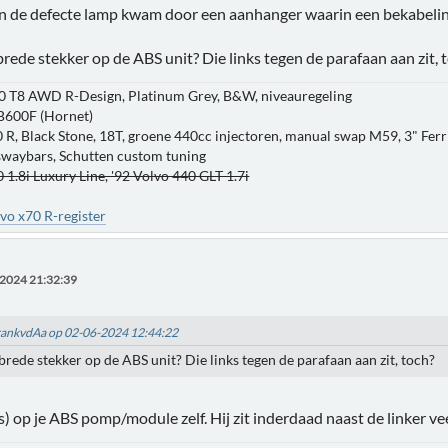
n de defecte lamp kwam door een aanhanger waarin een bekabelin
brede stekker op de ABS unit? Die links tegen de parafaan aan zit, 
0 T8 AWD R-Design, Platinum Grey, B&W, niveauregeling
B600F (Hornet)
 R, Black Stone, 18T, groene 440cc injectoren, manual swap M59, 3" Ferri
 swaybars, Schutten custom tuning
 1.8i Luxury Line, '92 Volvo 440 GLT 1.7i
vo x70 R-register
2024 21:32:39
FrankvdAa op 02-06-2024 12:44:22
brede stekker op de ABS unit? Die links tegen de parafaan aan zit, toch?
(s) op je ABS pomp/module zelf. Hij zit inderdaad naast de linker ve