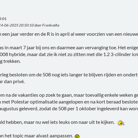
5:01
 14-06-2025 20:50:10 door FrankvdAa
 een jaar verder en de R is in april al weer voorzien van een nie
 in maart 7 jaar bij ons en daarmee aan vervanging toe. Het enige
08 hybride, maar dat zie ik niet zo zitten met die 1.2 3-cilinder 
g trekken.
leg besloten om de 508 nog iets langer te blijven rijden en ondert
r dan privé.
m na de vakanties op zoek te gaan, maar toevallig enkele weken 
met Polestar optimalisatie aangelopen en na kort beraad besloten
augustus geleverd, zodat de 508 per 1 oktober ingeleverd kan wor
d hebben, maar nu wel iets leuks om naar uit te kijken.
an het topic maar alvast aanpassen.