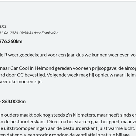
2:02
 01-06-2024 10:56:34 door FrankvdAa
 376.260km
de R weer goedgekeurd voor een jaar, dus we kunnen weer even vo
 naar Car Cool in Helmond gereden voor een prijsopgave; de airc
d door CC bevestigd. Volgende week mag hij opnieuw naar Helm
weer oke moeten zijn.
 - 363.000km
n ouders maakt ook nog steeds z'n kilometers, maar heeft sinds 
an de bestuurderskant. Direct na het starten gaat het goed, maar
e uitstroomopeningen aan de bestuurderskant juist warme lucht. 
 dat er o.a. een storing rondom de ventilatie in zat, zie bijlage.