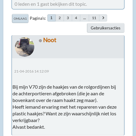
0 leden en 1 gast bekijken dit topic.
Pagina's
2
3
4
...
11
1
OMLAAG
Gebruikersacties
Noot
21-04-2016 14:12:09
Bij mijn V70 zijn de haakjes van de rolgordijnen bij
de achterportieren afgebroken (die je aan de
bovenkant over de raam haakt zeg maar).
Heeft iemand ervaring met het repareren van deze
plastic haakjes? Want ze zijn waarschijnlijk niet los
verkrijgbaar?
Alvast bedankt.