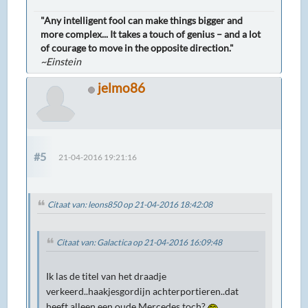
"Any intelligent fool can make things bigger and
more complex... It takes a touch of genius – and a lot
of courage to move in the opposite direction."
~Einstein
jelmo86
#5
21-04-2016 19:21:16
Citaat van: leons850 op 21-04-2016 18:42:08
Citaat van: Galactica op 21-04-2016 16:09:48
Ik las de titel van het draadje
verkeerd..haakjesgordijn achterportieren..dat
heeft alleen een oude Mercedes toch?