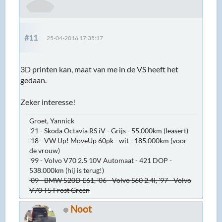
#11
25-04-2016 17:35:17
3D printen kan, maat van me in de VS heeft het
gedaan.
Zeker interesse!
Groet, Yannick
'21 - Skoda Octavia RS iV - Grijs - 55.000km (leasert)
'18 - VW Up! MoveUp 60pk - wit - 185.000km (voor
de vrouw)
'99 - Volvo V70 2.5 10V Automaat - 421 DOP -
538.000km (hij is terug!)
'09 - BMW 520D E61, '06 - Volvo S60 2.4i, '97 - Volvo
V70 T5 Frost Green
Noot