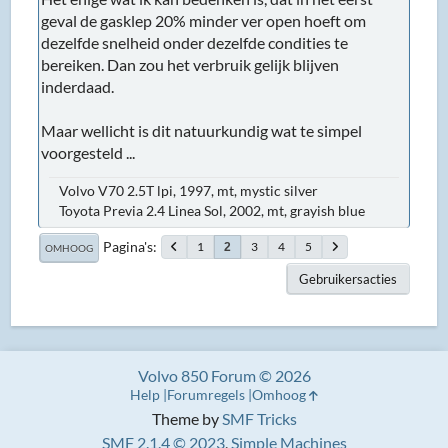
geval de gasklep 20% minder ver open hoeft om
dezelfde snelheid onder dezelfde condities te
bereiken. Dan zou het verbruik gelijk blijven
inderdaad.
Maar wellicht is dit natuurkundig wat te simpel
voorgesteld ...
Volvo V70 2.5T lpi, 1997, mt, mystic silver
Toyota Previa 2.4 Linea Sol, 2002, mt, grayish blue
Pagina's
1
3
4
5
2
OMHOOG
Gebruikersacties
Volvo 850 Forum © 2026
Help
Forumregels
Omhoog
Theme by
SMF Tricks
SMF 2.1.4 © 2023
,
Simple Machines