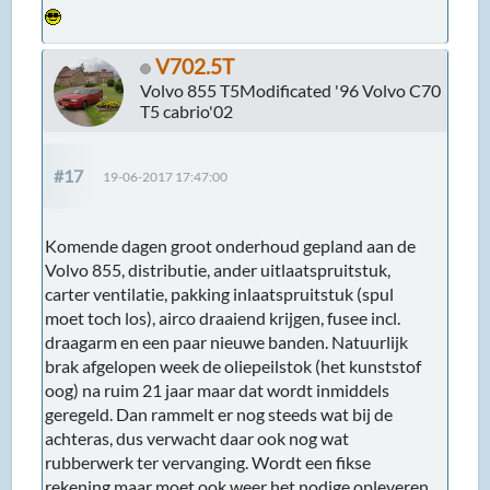
V702.5T
Volvo 855 T5Modificated '96 Volvo C70
T5 cabrio'02
#17
19-06-2017 17:47:00
Komende dagen groot onderhoud gepland aan de
Volvo 855, distributie, ander uitlaatspruitstuk,
carter ventilatie, pakking inlaatspruitstuk (spul
moet toch los), airco draaiend krijgen, fusee incl.
draagarm en een paar nieuwe banden. Natuurlijk
brak afgelopen week de oliepeilstok (het kunststof
oog) na ruim 21 jaar maar dat wordt inmiddels
geregeld. Dan rammelt er nog steeds wat bij de
achteras, dus verwacht daar ook nog wat
rubberwerk ter vervanging. Wordt een fikse
rekening maar moet ook weer het nodige opleveren.