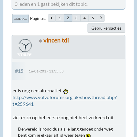
0 leden en 1 gast bekijken dit topic.
Pagina's
1
3
4
5
2
OMLAAG
Gebruikersacties
vincen tdi
#15
16-01-2017 11:35:53
er is nog een alternatief
http://www.volvoforums.org.uk/showthread.php?
t=259641
ziet er zo op het eerste oog niet heel verkeerd uit
De wereld is rond dus als je lang genoeg onderweg
bent kom je elkaar altijd weer tegen