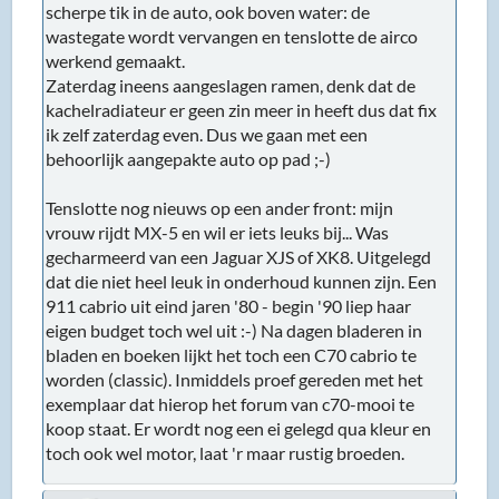
scherpe tik in de auto, ook boven water: de
wastegate wordt vervangen en tenslotte de airco
werkend gemaakt.
Zaterdag ineens aangeslagen ramen, denk dat de
kachelradiateur er geen zin meer in heeft dus dat fix
ik zelf zaterdag even. Dus we gaan met een
behoorlijk aangepakte auto op pad ;-)
Tenslotte nog nieuws op een ander front: mijn
vrouw rijdt MX-5 en wil er iets leuks bij... Was
gecharmeerd van een Jaguar XJS of XK8. Uitgelegd
dat die niet heel leuk in onderhoud kunnen zijn. Een
911 cabrio uit eind jaren '80 - begin '90 liep haar
eigen budget toch wel uit :-) Na dagen bladeren in
bladen en boeken lijkt het toch een C70 cabrio te
worden (classic). Inmiddels proef gereden met het
exemplaar dat hierop het forum van c70-mooi te
koop staat. Er wordt nog een ei gelegd qua kleur en
toch ook wel motor, laat 'r maar rustig broeden.