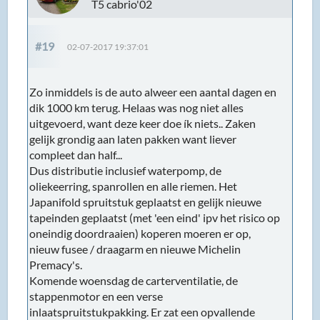
T5 cabrio'02
#19
02-07-2017 19:37:01
Zo inmiddels is de auto alweer een aantal dagen en
dik 1000 km terug. Helaas was nog niet alles
uitgevoerd, want deze keer doe ík niets.. Zaken
gelijk grondig aan laten pakken want liever
compleet dan half...
Dus distributie inclusief waterpomp, de
oliekeerring, spanrollen en alle riemen. Het
Japanifold spruitstuk geplaatst en gelijk nieuwe
tapeinden geplaatst (met 'een eind' ipv het risico op
oneindig doordraaien) koperen moeren er op,
nieuw fusee / draagarm en nieuwe Michelin
Premacy's.
Komende woensdag de carterventilatie, de
stappenmotor en een verse
inlaatspruitstukpakking. Er zat een opvallende