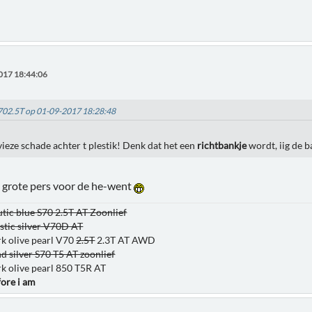
017 18:44:06
V702.5T op 01-09-2017 18:28:48
vieze schade achter t plestik! Denk dat het een
richtbankje
wordt, iig de b
e grote pers voor de he-went
tic blue S70 2.5T AT Zoonlief
tic silver V70D AT
k olive pearl V70
2.5T
2.3T AT AWD
d silver S70 T5 AT zoonlief
k olive pearl 850 T5R AT
fore i am