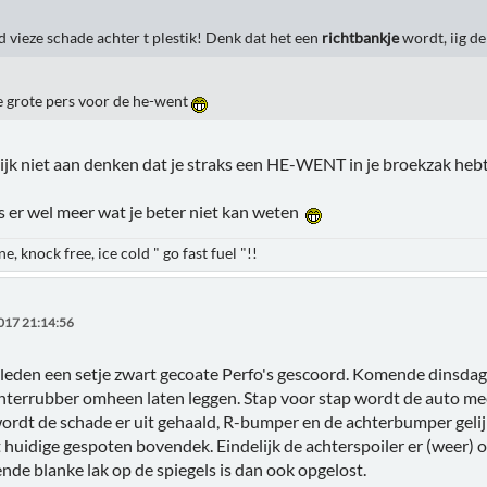
d vieze schade achter t plestik! Denk dat het een
richtbankje
wordt, iig de
le grote pers voor de he-went
ijk niet aan denken dat je straks een HE-WENT in je broekzak hebt
 er wel meer wat je beter niet kan weten
e, knock free, ice cold " go fast fuel "!!
017 21:14:56
leden een setje zwart gecoate Perfo's gescoord. Komende dinsdag 
terrubber omheen laten leggen. Stap voor stap wordt de auto mee
ordt de schade er uit gehaald, R-bumper en de achterbumper gelij
t huidige gespoten bovendek. Eindelijk de achterspoiler er (weer)
nde blanke lak op de spiegels is dan ook opgelost.