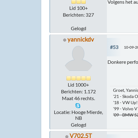
Volgens het au
Lid 100+
Berichten: 327
Gelogd
yannickdv
#53
10-09-2
Donkere perfo
Lid 1000+
Groet, Yanni
Berichten: 1.172
'21 - Skoda O
Maat 46 rechts.
'18 - VW Up!
'99 - Volvo 
Locatie: Hooge Mierde,
'09 - BMW 52
NB
Gelogd
V702.5T