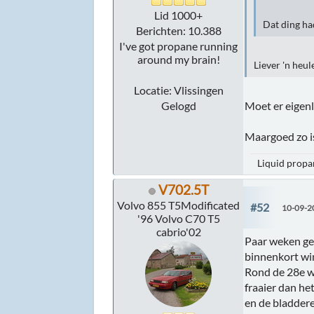
Lid 1000+
Dat ding ha
Berichten: 10.388
I've got propane running
around my brain!
Liever 'n heu
Locatie: Vlissingen
Moet er eigenl
Gelogd
Maargoed zo is
Liquid propan
V702.5T
Volvo 855 T5Modificated
#52
10-09-2
'96 Volvo C70 T5
cabrio'02
Paar weken ge
binnenkort win
Rond de 28e w
fraaier dan he
en de bladdere