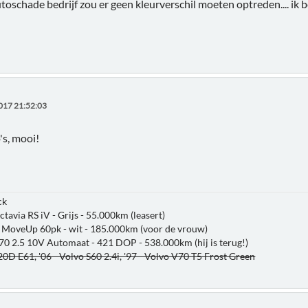
toschade bedrijf zou er geen kleurverschil moeten optreden.... ik 
017 21:52:03
's, mooi!
ck
ctavia RS iV - Grijs - 55.000km (leasert)
 MoveUp 60pk - wit - 185.000km (voor de vrouw)
V70 2.5 10V Automaat - 421 DOP - 538.000km (hij is terug!)
0D E61, '06 - Volvo S60 2.4i, '97 - Volvo V70 T5 Frost Green