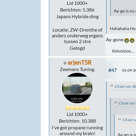
Lid 1000+
Berichten: 5.386
Ay-go is nu
Japans Hybride ding
Hahahaha He
Locatie: ZW-Drenthe of
anders onderweg ergens
Ay-gone
tussen 2 stre
Gelogd
Volvoloos....
arjenT5R
Zeemans Tuning.
#47
01-09-2
Citaat van: 
Citaat van
Lid 1000+
Citaat 
Berichten: 10.388
I've got propane running
around my brain!
Ay-go is 