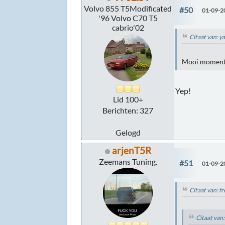
Volvo 855 T5Modificated
#50
01-09-2
'96 Volvo C70 T5
cabrio'02
Citaat van: 
Mooi moment 
Yep!
Lid 100+
Berichten: 327
Gelogd
arjenT5R
Zeemans Tuning.
#51
01-09-2
Citaat van: f
Citaat van