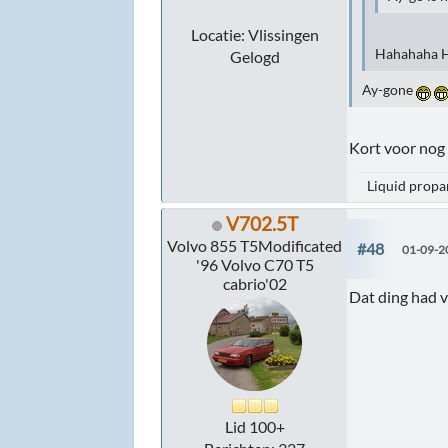
Locatie: Vlissingen
Hahahaha 
Gelogd
Ay-gone
Kort voor nog 
Liquid propan
V702.5T
Volvo 855 T5Modificated
#48
01-09-2
'96 Volvo C70 T5
cabrio'02
Dat ding had v
Lid 100+