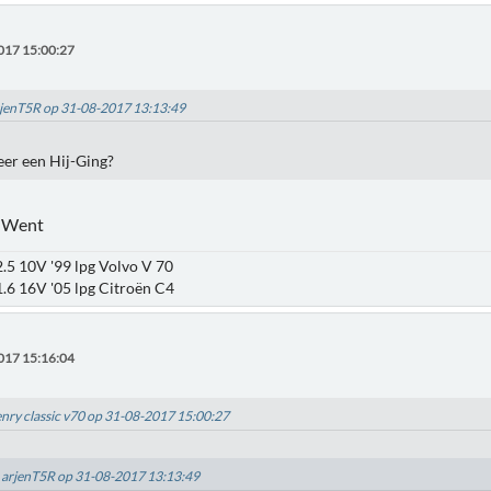
017 15:00:27
arjenT5R op 31-08-2017 13:13:49
eer een Hij-Ging?
-Went
.5 10V '99 lpg Volvo V 70
.6 16V '05 lpg Citroën C4
017 15:16:04
enry classic v70 op 31-08-2017 15:00:27
: arjenT5R op 31-08-2017 13:13:49