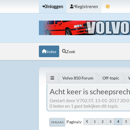
Inloggen
Registreren
Index
Zoek
Volvo 850 Forum
Off-topic
Acht keer is scheepsrecht
Gestart door V702.5T, 13-01-2017 20:0
0 leden en 1 gast bekijken dit topic.
Pagina's
1
2
3
5
4
OMLAAG