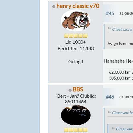
henry classic v70
#45
31-08-2
Citaat van: 
Lid 1000+
Ay-go is nu m
Berichten: 11.148
Hahahaha He
Gelogd
620.000 km 2
305.000 km 1
BBS
"Bert - Jan," Clublid:
#46
31-08-2
85011464
Citaat van: h
Citaat van