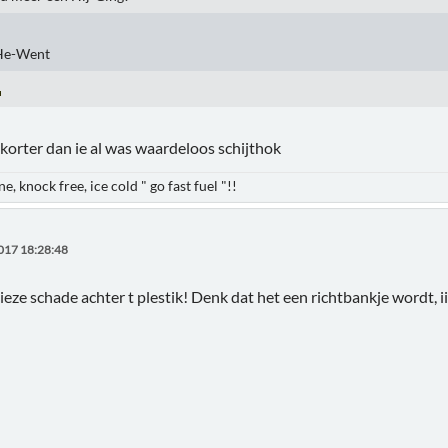
He-Went
korter dan ie al was waardeloos schijthok
e, knock free, ice cold " go fast fuel "!!
017 18:28:48
ieze schade achter t plestik! Denk dat het een richtbankje wordt, i