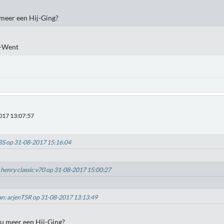
 meer een Hij-Ging?
-Went
017 13:07:57
BBS op 31-08-2017 15:16:04
: henry classic v70 op 31-08-2017 15:00:27
van: arjenT5R op 31-08-2017 13:13:49
nu meer een Hij-Ging?