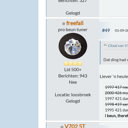
Berichten: 327
Gelogd
freefall
pro beun tuner
#49
01-09-2
Citaat van: 
Dat ding had 
Lid 500+
Berichten: 943
Liever 'n heul
Nee
1997 417 nau
2000 426 mys
Locatie: loosbroek
1997 421 dar
Gelogd
1998 419 san
1995 421 dar
i beun, there
V702.5T