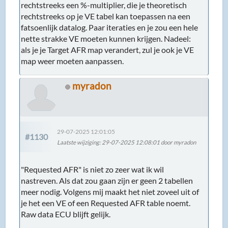
rechtstreeks een %-multiplier, die je theoretisch
rechtstreeks op je VE tabel kan toepassen na een
fatsoenlijk datalog. Paar iteraties en je zou een hele
nette strakke VE moeten kunnen krijgen. Nadeel:
als je je Target AFR map verandert, zul je ook je VE
map weer moeten aanpassen.
myradon
29-07-2025 12:01:05
#1130
Laatste wijziging
: 29-07-2025 12:08:01 door myradon
"Requested AFR" is niet zo zeer wat ik wil
nastreven. Als dat zou gaan zijn er geen 2 tabellen
meer nodig. Volgens mij maakt het niet zoveel uit of
je het een VE of een Requested AFR table noemt.
Raw data ECU blijft gelijk.