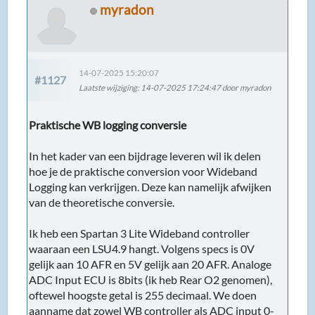
myradon
14-07-2025 15:20:07
#1127
Laatste wijziging
: 14-07-2025 17:24:47 door myradon
Praktische WB logging conversie
In het kader van een bijdrage leveren wil ik delen
hoe je de praktische conversion voor Wideband
Logging kan verkrijgen. Deze kan namelijk afwijken
van de theoretische conversie.
Ik heb een Spartan 3 Lite Wideband controller
waaraan een LSU4.9 hangt. Volgens specs is 0V
gelijk aan 10 AFR en 5V gelijk aan 20 AFR. Analoge
ADC Input ECU is 8bits (ik heb Rear O2 genomen),
oftewel hoogste getal is 255 decimaal. We doen
aanname dat zowel WB controller als ADC input 0-