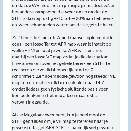
omdat de WB mod 'het in principe prima doet zo', en
het andere kamp vond dat weer onzin omdat de
STFT's daarbij rustig +-10 tot +-20% aan het heen-
en-weer schommelen waren om de targets te halen.
Zelf ben ik het met die Amerikaanse implementatie
eens - een losse Target AFR map waar je instelt op
welke RPM en load je welke AFR wil zien, met
daarbij een losse VE map zodat je die daarna kan
fine-tunen om over het gehele bereik een STFT te
realiseren die zo dicht mogelijk rond de 0
schommelt. Zelf noem ik die gewoon nog steeds "VE
map" en normaliseer ik hem ook niet naar 14.7
omdat ik daar geen fysische sluitende basis voor
kon bedenken en het imo alleen maar extra
verwarring zaaide.
Als je Megalogviewer hebt, kun je heel mooi de
STFT gebruiken om je VE map te itereren naar je
gewenste Target AFR. STFT is namelijk wel gewoon