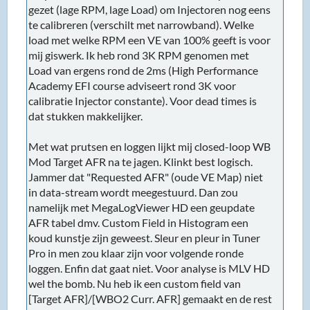
gezet (lage RPM, lage Load) om Injectoren nog eens
te calibreren (verschilt met narrowband). Welke
load met welke RPM een VE van 100% geeft is voor
mij giswerk. Ik heb rond 3K RPM genomen met
Load van ergens rond de 2ms (High Performance
Academy EFI course adviseert rond 3K voor
calibratie Injector constante). Voor dead times is
dat stukken makkelijker.
Met wat prutsen en loggen lijkt mij closed-loop WB
Mod Target AFR na te jagen. Klinkt best logisch.
Jammer dat "Requested AFR" (oude VE Map) niet
in data-stream wordt meegestuurd. Dan zou
namelijk met MegaLogViewer HD een geupdate
AFR tabel dmv. Custom Field in Histogram een
koud kunstje zijn geweest. Sleur en pleur in Tuner
Pro in men zou klaar zijn voor volgende ronde
loggen. Enfin dat gaat niet. Voor analyse is MLV HD
wel the bomb. Nu heb ik een custom field van
[Target AFR]/[WBO2 Curr. AFR] gemaakt en de rest