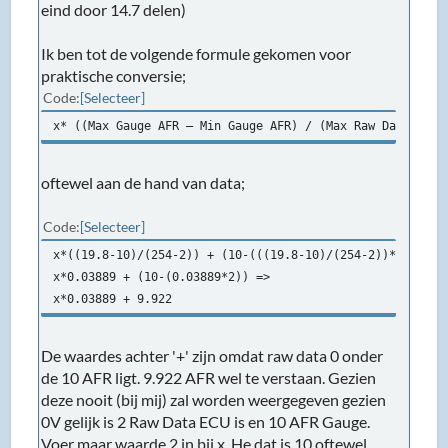
eind door 14.7 delen)
Ik ben tot de volgende formule gekomen voor
praktische conversie;
Code
Selecteer
x* ((Max Gauge AFR – Min Gauge AFR) / (Max Raw Data ECU 
oftewel aan de hand van data;
Code
Selecteer
x*((19.8-10)/(254-2)) + (10-(((19.8-10)/(254-2))*2)) =>
x*0.03889 + (10-(0.03889*2)) =>
x*0.03889 + 9.922
De waardes achter '+' zijn omdat raw data 0 onder
de 10 AFR ligt. 9.922 AFR wel te verstaan. Gezien
deze nooit (bij mij) zal worden weergegeven gezien
0V gelijk is 2 Raw Data ECU is en 10 AFR Gauge.
Voer maar waarde 2 in bij x. He dat is 10 oftewel