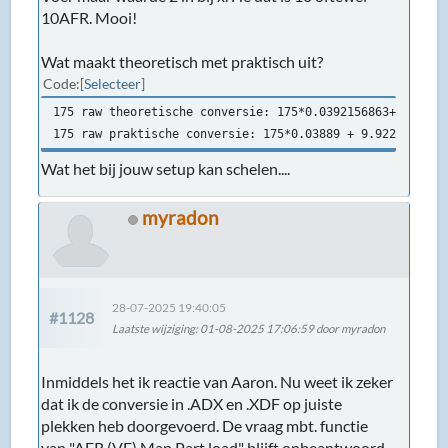
10AFR. Mooi!
Wat maakt theoretisch met praktisch uit?
Code
Selecteer
175 raw theoretische conversie: 175*0.0392156863+10 = 16
175 raw praktische conversie: 175*0.03889 + 9.922 = 16.7
Wat het bij jouw setup kan schelen....
myradon
28-07-2025 19:40:05
#1128
Laatste wijziging
: 01-08-2025 17:06:59 door myradon
Inmiddels het ik reactie van Aaron. Nu weet ik zeker
dat ik de conversie in .ADX en .XDF op juiste
plekken heb doorgevoerd. De vraag mbt. functie
van "AFR (VE) Map Part load" blijft onbeantwoord.