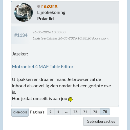
razorx
Lijnoliekoning
Polar lid
26-05-2026 10:33:03
#1134
Laatste wijziging
: 26-05-2026 10:38:20 door razorx
Jazeker:
Motronic 4.4 MAF Table Editor
Uitpakken en draaien maar. Je browser zal de
inhoud als onveilig zien omdat het een gezipte exe
is.
Hoe je dat omzeilt is aan jou
Pagina's
1
...
73
74
75
76
OMHOOG
Gebruikersacties