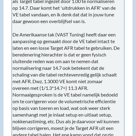
als Target tabel ingezet door 1.00 te normaliseren
op 14.7. Daar komt het 'uitdrukken in AFR' van de
VE tabel vandaan, en ik denk dat dat in jouw tune
daar gewoon een overblijfsel van is.
De Amerikaanse tak (VAST Tuning) heeft daar een
aanpassing op gemaakt door de VE tabel intact te
laten en een losse Target AFR tabel te gebruiken. De
beredenering hierachter is dat er geen fysisch
sluitende reden was om aan te nemen dat
normalisering naar 14.7 ook betekent dat de
schaling van die tabel rechtevenredig gelijk schaalt
met AFR. Dwz, 1.3000 VE komt niet zomaar
overeen met (1/1.3*14.7=) 11.3 AFR.
Normaalgesproken is de VE tabel namelijk bedoeld
om te corrigeren voor de volumetrische efficientie
op basis van toeren en load, wat ook weer sterk
samenhangt met je inlaat setup en uitlaat setup,
nokkenastiming, etc. Dus als je daarvoor wil kunnen
blijven corrigeren, moest je de Target AFR uit een
andere tabel halen. Het ene kamp vond dat onzin