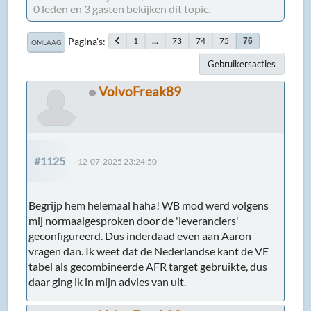
0 leden en 3 gasten bekijken dit topic.
Pagina's
1
...
73
74
75
76
OMLAAG
Gebruikersacties
VolvoFreak89
#1125
12-07-2025 23:24:50
Begrijp hem helemaal haha! WB mod werd volgens
mij normaalgesproken door de 'leveranciers'
geconfigureerd. Dus inderdaad even aan Aaron
vragen dan. Ik weet dat de Nederlandse kant de VE
tabel als gecombineerde AFR target gebruikte, dus
daar ging ik in mijn advies van uit.