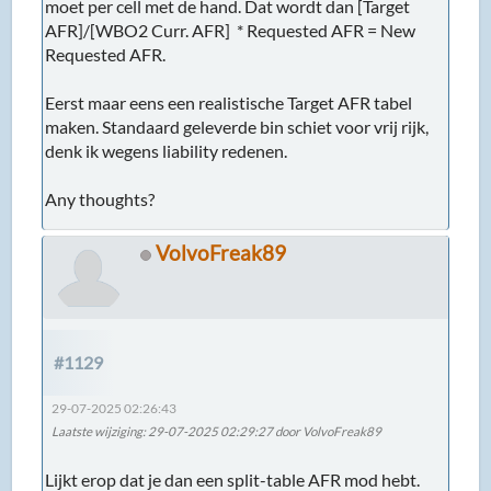
moet per cell met de hand. Dat wordt dan [Target
AFR]/[WBO2 Curr. AFR] * Requested AFR = New
Requested AFR.
Eerst maar eens een realistische Target AFR tabel
maken. Standaard geleverde bin schiet voor vrij rijk,
denk ik wegens liability redenen.
Any thoughts?
VolvoFreak89
#1129
29-07-2025 02:26:43
Laatste wijziging
: 29-07-2025 02:29:27 door VolvoFreak89
Lijkt erop dat je dan een split-table AFR mod hebt.