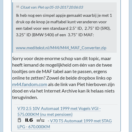
Citaat van: Piet op 05-10-2017 20:06:03
Ik heb nog een simpel appje gemaakt waarbij je met 1
druk op de knop je maftabel kunt veranderen voor
een tabel voor een standaard 2.5" ID, 2.75" ID (S90),
3.25" ID (BMW 540I) of een 3.75" ID MAF:
www.meditekst.nl/M44/M44_MAF_Converter.zip
Sorry voor deze enorme schop van dit topic, maar
heeft iemand de mogelijkheid om één van de twee
tooltjes om de MAF tabel aan te passen, ergens
online te zetten? Zowel de beide dropbox links op
m44.fandom.com
als de link van Piet hierboven zijn
dood en via het Internet Archive kan ik helaas niets
terugvinden.
V70 2.5 10V Automaat 1999 met Vogels VGI -
575.000KM (nu met pensioen)
-
V70 T5 Automaat 1999 met STAG
LPG - 670.000KM