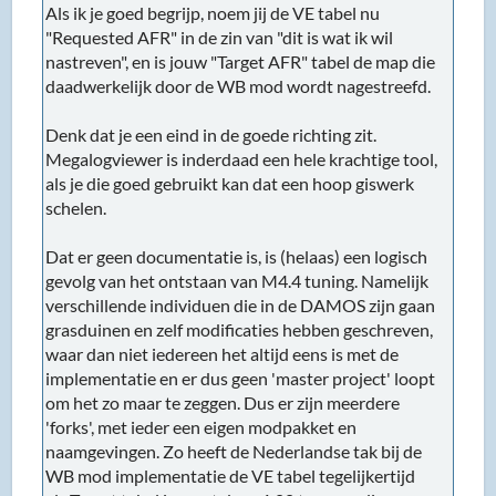
Als ik je goed begrijp, noem jij de VE tabel nu
"Requested AFR" in de zin van "dit is wat ik wil
nastreven", en is jouw "Target AFR" tabel de map die
daadwerkelijk door de WB mod wordt nagestreefd.
Denk dat je een eind in de goede richting zit.
Megalogviewer is inderdaad een hele krachtige tool,
als je die goed gebruikt kan dat een hoop giswerk
schelen.
Dat er geen documentatie is, is (helaas) een logisch
gevolg van het ontstaan van M4.4 tuning. Namelijk
verschillende individuen die in de DAMOS zijn gaan
grasduinen en zelf modificaties hebben geschreven,
waar dan niet iedereen het altijd eens is met de
implementatie en er dus geen 'master project' loopt
om het zo maar te zeggen. Dus er zijn meerdere
'forks', met ieder een eigen modpakket en
naamgevingen. Zo heeft de Nederlandse tak bij de
WB mod implementatie de VE tabel tegelijkertijd