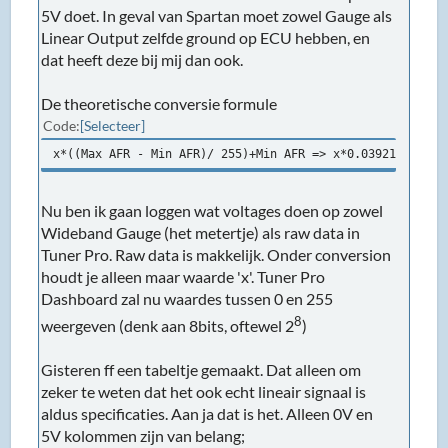
5V doet. In geval van Spartan moet zowel Gauge als
Linear Output zelfde ground op ECU hebben, en
dat heeft deze bij mij dan ook.
De theoretische conversie formule
Code
Selecteer
x*((Max AFR - Min AFR)/ 255)+Min AFR => x*0.0392156863+1
Nu ben ik gaan loggen wat voltages doen op zowel
Wideband Gauge (het metertje) als raw data in
Tuner Pro. Raw data is makkelijk. Onder conversion
houdt je alleen maar waarde 'x'. Tuner Pro
Dashboard zal nu waardes tussen 0 en 255
8
weergeven (denk aan 8bits, oftewel 2
)
Gisteren ff een tabeltje gemaakt. Dat alleen om
zeker te weten dat het ook echt lineair signaal is
aldus specificaties. Aan ja dat is het. Alleen 0V en
5V kolommen zijn van belang;