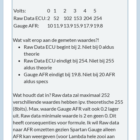
Volts:
0
1
2
3
4
5
Raw Data ECU:
2
52
102
153
204
254
Gauge AFR:
10
11.9
13.9
15.9
17.9
19.8
Wat valt erop aan de gemeten waardes?!
Raw Data ECU begint bij 2. Niet bij 0 aldus
theorie
Raw Data ECU eindigt bij 254. Niet bij 255
aldus theorie
Gauge AFR eindigt bij 19.8. Niet bij 20 AFR
aldus specs
Wat houdt dat in? Raw data zal maximaal 252
verschillende waardes hebben ipv. theoretische 255
(8bits). Max. waarde Gauge AFR valt ook 0.2 lager
uit. Raw data minimale waarde is 2 en geen 0. Dit
heeft consequenties voor formule. Ik wil Raw data
naar AFR omzetten gezien Spartan Gauge alleen
AFR kan weergeven (voor Lambda hele zooi aan