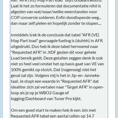
Laat ik het zo formuleren dat documentatie nihil is
afgezien van wat/waar/welke weerstanden voor
COP conversie solderen. Enfin doodlopende weg...
dan maar zelf pielen en hopelijk zonder te slopen....
Inmiddels trek ik de conclusie dat tabel "AFR (VE)
Map Part load" gevraagde fueling is (duhhh) in AFR
uitgedrukt. Dus heb ik deze tabel hernoemd naar
"Requested AFR" in .XDF gezien dit voor gehele
Load bereik geldt. Deze getallen zeggen denk ik ook
niet zo heel veel omdat het op basis gaat van VE van
100% gemikt op stoich. Dat (nagenoeg) niet het
geval zal zijn. Volgens mij is het in Jip-en-Janneke-
taal; Je stopt een waarde in "Requested AFR" dat
idealiter zich zal vertalen naar "Target AFR" in open-
loop als je op je WBO2 Gauge of
logging/Dashboard van Tuner Pro kijkt.
Om een goed start te maken heb ik een .bin met
Requested AFR tabel een aantal cellen op 14.7