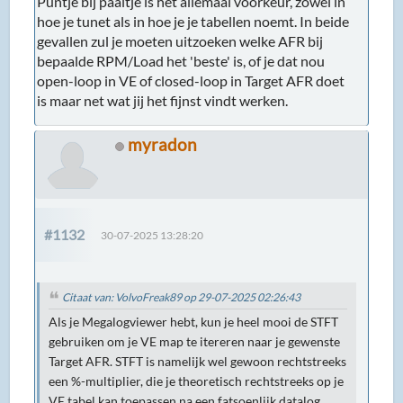
Puntje bij paaltje is het allemaal voorkeur, zowel in
hoe je tunet als in hoe je je tabellen noemt. In beide
gevallen zul je moeten uitzoeken welke AFR bij
bepaalde RPM/Load het 'beste' is, of je dat nou
open-loop in VE of closed-loop in Target AFR doet
is maar net wat jij het fijnst vindt werken.
myradon
#1132
30-07-2025 13:28:20
Citaat van: VolvoFreak89 op 29-07-2025 02:26:43
Als je Megalogviewer hebt, kun je heel mooi de STFT
gebruiken om je VE map te itereren naar je gewenste
Target AFR. STFT is namelijk wel gewoon rechtstreeks
een %-multiplier, die je theoretisch rechtstreeks op je
VE tabel kan toepassen na een fatsoenlijk datalog.