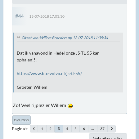
#44
13-07-2018 17:03:30
Citaat van: Willem Broeders op 12-07-2018 11:35:34
Dat ik vanavond in Hedel onze JS-TL-55 kan
ophalen!!!
https://www.btc-volvo.nl/js-tl-55/
Groeten Willem
Zo! Veel rijplezier Willem
OMHOOG
Pagina's
1
2
4
5
6
...
37
3
Gebruikersacties