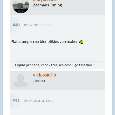
Zeemans Tuning.
#40
09-07-2018 17:35:53
Plat stampen en bier blikjes van maken
Liquid propane, knock free, ice cold " go fast fuel "!!
classicT5
Jeroen
#41
09-07-2018 18:14:49