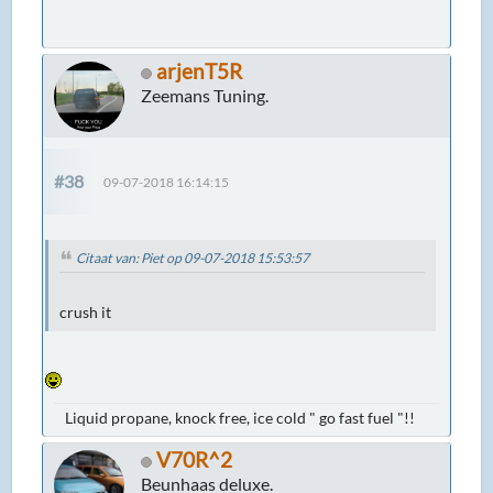
arjenT5R
Zeemans Tuning.
#38
09-07-2018 16:14:15
Citaat van: Piet op 09-07-2018 15:53:57
crush it
Liquid propane, knock free, ice cold " go fast fuel "!!
V70R^2
Beunhaas deluxe.