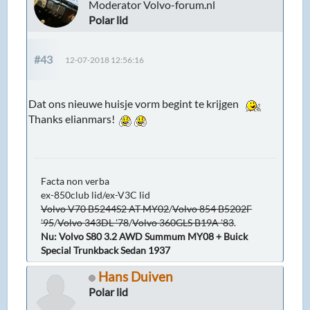
Moderator Volvo-forum.nl
Polar lid
#43
12-07-2018 12:56:16
Dat ons nieuwe huisje vorm begint te krijgen
Thanks elianmars!
Facta non verba
ex-850club lid/ex-V3C lid
Volvo V70 B5244S2 AT MY02
/
Volvo 854 B5202F
'95
/
Volvo 343DL '78
/
Volvo 360GLS B19A '83
.
Nu: Volvo S80 3.2 AWD Summum MY08 + Buick
Special Trunkback Sedan 1937
Hans Duiven
Polar lid