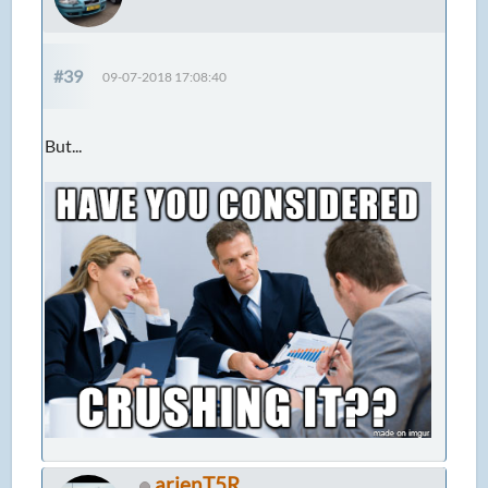
#39
09-07-2018 17:08:40
But...
arjenT5R