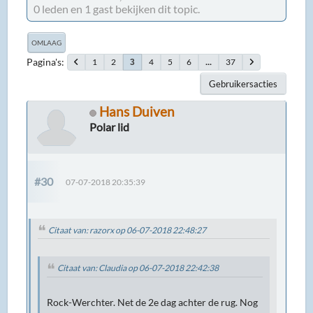
0 leden en 1 gast bekijken dit topic.
OMLAAG
Pagina's
1
2
4
5
6
...
37
3
Gebruikersacties
Hans Duiven
Polar lid
#30
07-07-2018 20:35:39
Citaat van: razorx op 06-07-2018 22:48:27
Citaat van: Claudia op 06-07-2018 22:42:38
Rock-Werchter. Net de 2e dag achter de rug. Nog