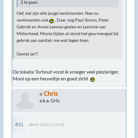
2 te gaan.
Oef, dat zijn ehh jeugd sentimenten. Nee nu
sentimenten ook
. Daar nog Paul Simon, Peter
Gabriël en Annie Lennox gezien en Lemmie van
Mötorhead. Mooie tijden al stond het geurmengsel bij
gebrek aan sanitair me wat tegen toen.
Geniet ze!!!
De lokatie Torhout vond ik vroeger veel plezieriger.
Mooi op een heuveltje en goed zicht
Chris
a.k.a. Gris
#31
08-07-2018 17:37:20