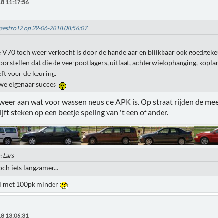
8 11:17:56
Maestro12 op 29-06-2018 08:56:07
 V70 toch weer verkocht is door de handelaar en blijkbaar ook goedgeke
oorstellen dat die de veerpootlagers, uitlaat, achterwielophanging, kopla
ft voor de keuring.
we eigenaar succes
weer aan wat voor wassen neus de APK is. Op straat rijden de mee
ijft steken op een beetje speling van 't een of ander.
: Lars
och iets langzamer...
l met 100pk minder
8 13:06:31