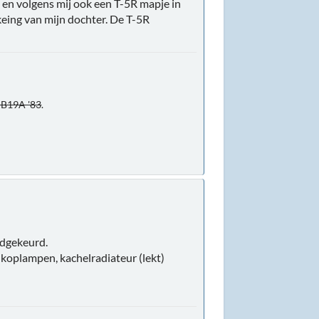
 en volgens mij ook een T-5R mapje in
keing van mijn dochter. De T-5R
 B19A '83
.
edgekeurd.
 koplampen, kachelradiateur (lekt)