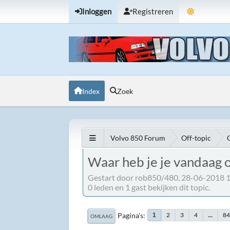
Inloggen
Registreren
Index
Zoek
Volvo 850 Forum
Off-topic
Waar heb je je vandaag 
Gestart door rob850/480, 28-06-2018 
0 leden en 1 gast bekijken dit topic.
Pagina's
2
3
4
...
8
1
OMLAAG