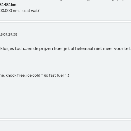
481481km
00.000 nm, is dat wat?
8 09:29:58
 klusjes toch... en de prijzen hoef je t al helemaal niet meer voor te 
e, knock free, ice cold " go fast fuel "!!