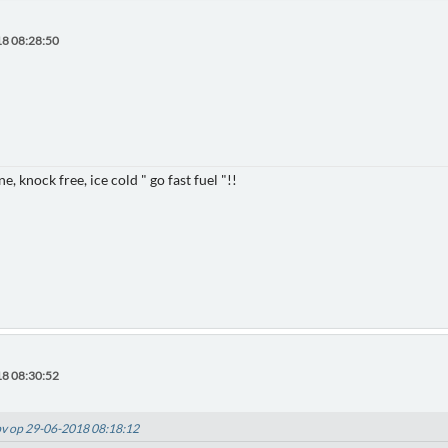
8 08:28:50
e, knock free, ice cold " go fast fuel "!!
8 08:30:52
Sbv op 29-06-2018 08:18:12