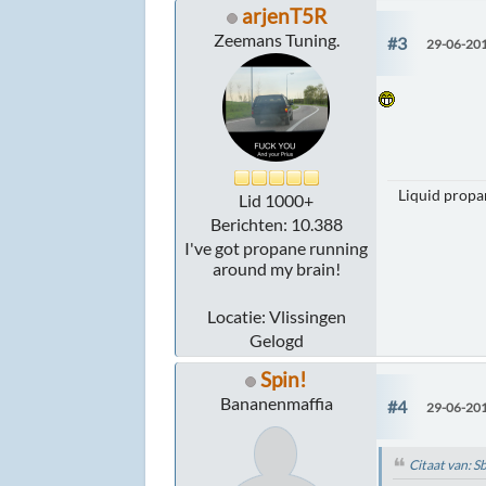
arjenT5R
Zeemans Tuning.
#3
29-06-201
Liquid propan
Lid 1000+
Berichten: 10.388
I've got propane running
around my brain!
Locatie: Vlissingen
Gelogd
Spin!
Bananenmaffia
#4
29-06-201
Citaat van: 