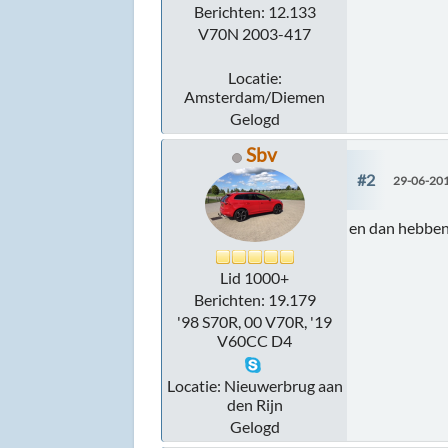
Berichten: 12.133
V70N 2003-417
Locatie:
Amsterdam/Diemen
Gelogd
Sbv
#2
29-06-201
en dan hebben 
Lid 1000+
Berichten: 19.179
'98 S70R, 00 V70R, '19
V60CC D4
Locatie: Nieuwerbrug aan
den Rijn
Gelogd