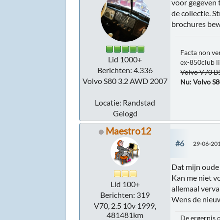
voor gegeven t
de collectie. 
brochures bew
Facta non ve
Lid 1000+
ex-850club l
Berichten: 4.336
Volvo V70 
Volvo S80 3.2 AWD 2007
Nu: Volvo S
Locatie: Randstad
Gelogd
Maestro12
#6
29-06-201
Dat mijn oude
Kan me niet vo
Lid 100+
allemaal verva
Berichten: 319
Wens de nieu
V70, 2.5 10v 1999,
481481km
De ergernis o