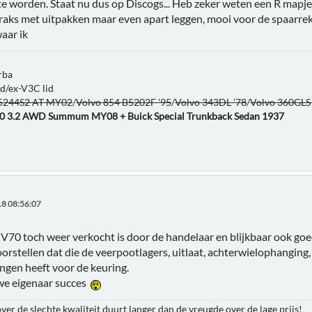
e worden. Staat nu dus op Discogs... Heb zeker weten een R mapje
Straks met uitpakken maar even apart leggen, mooi voor de spaarre
aar ik
rba
id/ex-V3C lid
B5244S2 AT MY02
/
Volvo 854 B5202F '95
/
Volvo 343DL '78
/
Volvo 360GLS
80 3.2 AWD Summum MY08 + Buick Special Trunkback Sedan 1937
8 08:56:07
 V70 toch weer verkocht is door de handelaar en blijkbaar ook go
orstellen dat die de veerpootlagers, uitlaat, achterwielophanging,
ngen heeft voor de keuring.
we eigenaar succes
ver de slechte kwaliteit duurt langer dan de vreugde over de lage prijs!