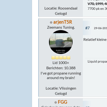
V70, 1999, 
Locatie: Roosendaal
7700 pk en 3
Gelogd
arjenT5R
Zeemans Tuning.
#7
29-06-201
Relatief kleine
Liquid propan
Lid 1000+
Berichten: 10.388
I've got propane running
around my brain!
Locatie: Vlissingen
Gelogd
FGG