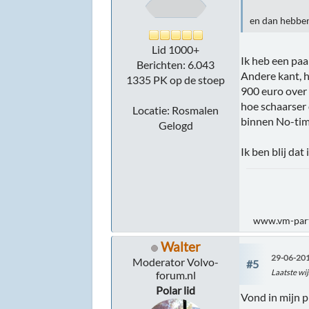
en dan hebben
Lid 1000+
Ik heb een paa
Berichten: 6.043
Andere kant, h
1335 PK op de stoep
900 euro over 
hoe schaarser 
Locatie: Rosmalen
binnen No-tim
Gelogd
Ik ben blij dat
www.vm-part
Walter
29-06-201
Moderator Volvo-
#5
Laatste wij
forum.nl
Polar lid
Vond in mijn p