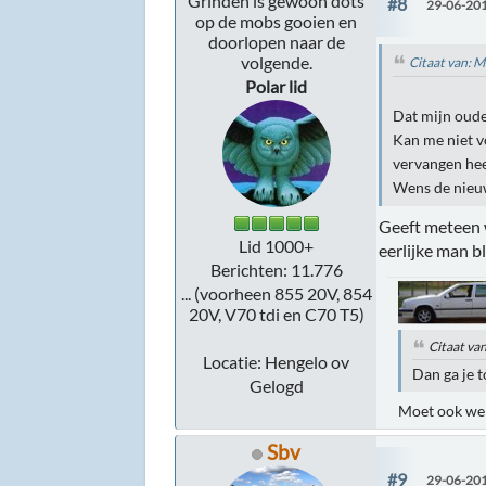
Grinden is gewoon dots
#8
29-06-201
op de mobs gooien en
doorlopen naar de
volgende.
Citaat van: 
Polar lid
Dat mijn oude
Kan me niet v
vervangen hee
Wens de nieu
Geeft meteen 
Lid 1000+
eerlijke man bl
Berichten: 11.776
... (voorheen 855 20V, 854
20V, V70 tdi en C70 T5)
Citaat van
Locatie: Hengelo ov
Dan ga je t
Gelogd
Moet ook we
Sbv
#9
29-06-201