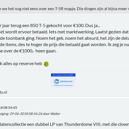
 we het nog niet eens over een T-5R mapje. Die dingen zijn al bijna mee
r jaar terug een 850 T-5 gekocht voor €100. Dus ja...
et wordt ervoor betaald. Iets met marktwerking. Laatst gezien d
de toonbank ging. Noem het gek, noem het absurd, het zijn de det
de items, des te hoger de prijs die betaald gaat worden. Ik zeg je 
e over de €1000,- heen gaan.
 ik alles op reserve heb
s.nl
8 08:54:45
ziging
: 29-06-2018 08:56:26 door Walter
latencollectie een dubbel LP van Thunderdome VIII, met die clown.