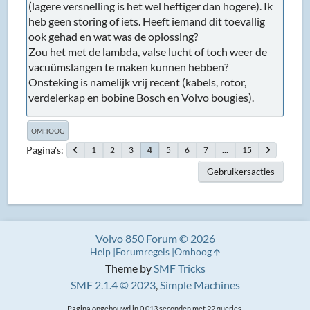
(lagere versnelling is het wel heftiger dan hogere). Ik
heb geen storing of iets. Heeft iemand dit toevallig
ook gehad en wat was de oplossing?
Zou het met de lambda, valse lucht of toch weer de
vacuümslangen te maken kunnen hebben?
Onsteking is namelijk vrij recent (kabels, rotor,
verdelerkap en bobine Bosch en Volvo bougies).
OMHOOG
Pagina's
1
2
3
5
6
7
...
15
4
Gebruikersacties
Volvo 850 Forum © 2026
Help
Forumregels
Omhoog
Theme by
SMF Tricks
SMF 2.1.4 © 2023
,
Simple Machines
Pagina opgebouwd in 0.013 seconden met 22 queries.