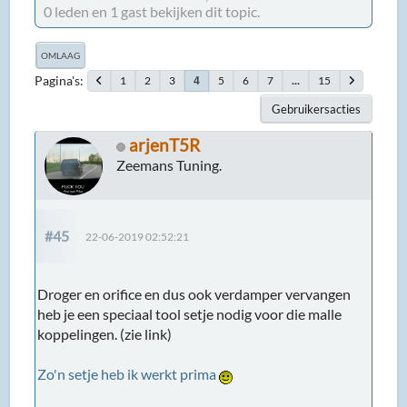
0 leden en 1 gast bekijken dit topic.
OMLAAG
Pagina's
1
2
3
5
6
7
...
15
4
Gebruikersacties
arjenT5R
Zeemans Tuning.
#45
22-06-2019 02:52:21
Droger en orifice en dus ook verdamper vervangen
heb je een speciaal tool setje nodig voor die malle
koppelingen. (zie link)
Zo'n setje heb ik werkt prima