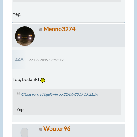
Yep.
Menno3274
#48
22-06-2019 13:58:12
Top, bedankt
Citaat van: V70geRwin op 22-06-2019 13:21:54
Yep.
Wouter96