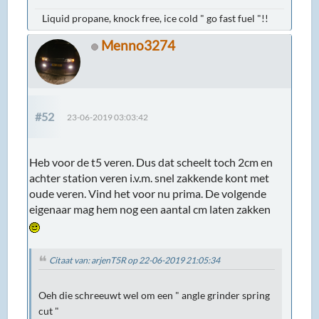
Liquid propane, knock free, ice cold " go fast fuel "!!
Menno3274
#52
23-06-2019 03:03:42
Heb voor de t5 veren. Dus dat scheelt toch 2cm en
achter station veren i.v.m. snel zakkende kont met
oude veren. Vind het voor nu prima. De volgende
eigenaar mag hem nog een aantal cm laten zakken
Citaat van: arjenT5R op 22-06-2019 21:05:34
Oeh die schreeuwt wel om een " angle grinder spring
cut "