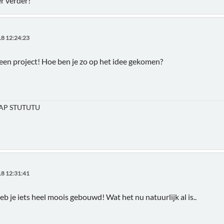
r verder!
8 12:24:23
een project! Hoe ben je zo op het idee gekomen?
P STUTUTU
8 12:31:41
heb je iets heel moois gebouwd! Wat het nu natuurlijk al is..