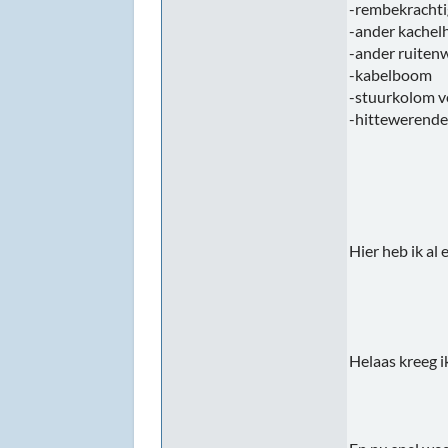
-rembekrachti
-ander kachelh
-ander ruiten
-kabelboom
-stuurkolom v
-hittewerende
Hier heb ik al
Helaas kreeg i