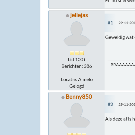
En nu snel wee
jellejas
#1
29-11-201
Geweldig wat 
Lid 100+
BRAAAAAAA
Berichten: 386
Locatie: Almelo
Gelogd
Benny850
#2
29-11-201
Als deze af is 