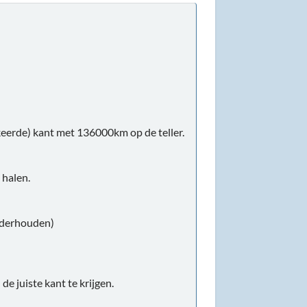
keerde) kant met 136000km op de teller.
 halen.
onderhouden)
e juiste kant te krijgen.