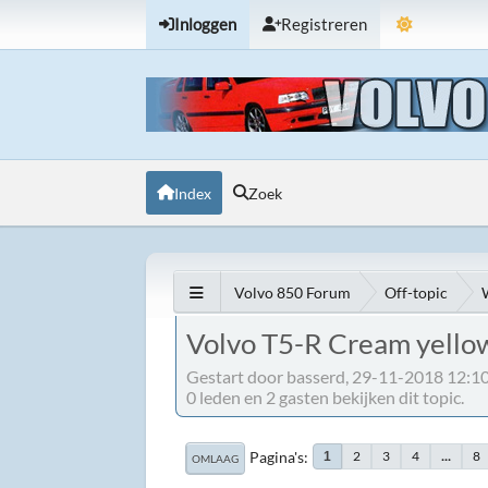
Inloggen
Registreren
Index
Zoek
Volvo 850 Forum
Off-topic
Volvo T5-R Cream yell
Gestart door basserd, 29-11-2018 12:1
0 leden en 2 gasten bekijken dit topic.
Pagina's
2
3
4
...
8
1
OMLAAG