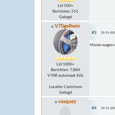
Lid 500+
Berichten: 551
Gelogd
V70geRwin
#3
29-11-201
Mooie wagen en
Lid 1000+
Berichten: 7.884
V70R automaat 426
Locatie: Castricum
Gelogd
vasquez
#4
29-11-201