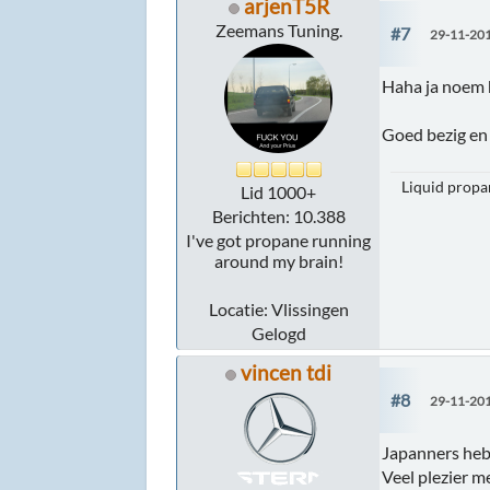
arjenT5R
Zeemans Tuning.
#7
29-11-201
Haha ja noem 
Goed bezig en 
Liquid propan
Lid 1000+
Berichten: 10.388
I've got propane running
around my brain!
Locatie: Vlissingen
Gelogd
vincen tdi
#8
29-11-201
Japanners heb
Veel plezier 