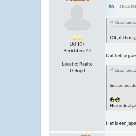
#6
29-11-201
Citaat van: 
LOL, dit is deg
Lid 10+
Berichten: 47
Dat heb je goe
Locatie: Raalte
Gelogd
Citaat van: v
Succes met de
Hoe is de alge
Het is een japa