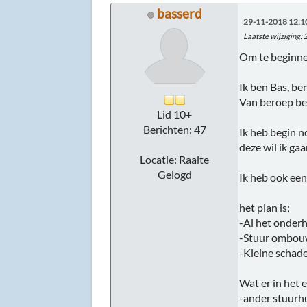
basserd
29-11-2018 12:1
Laatste wijziging
:
Om te beginne
Ik ben Bas, be
Van beroep b
Lid 10+
Berichten: 47
Ik heb begin n
deze wil ik g
Locatie: Raalte
Gelogd
Ik heb ook een
het plan is;
-Al het onderh
-Stuur ombo
-Kleine schade
Wat er in het 
-ander stuurh