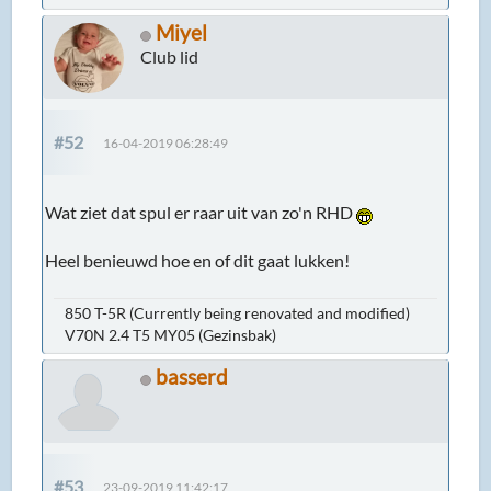
Miyel
Club lid
#52
16-04-2019 06:28:49
Wat ziet dat spul er raar uit van zo'n RHD
Heel benieuwd hoe en of dit gaat lukken!
850 T-5R (Currently being renovated and modified)
V70N 2.4 T5 MY05 (Gezinsbak)
basserd
#53
23-09-2019 11:42:17