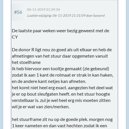
06-11-2019 21:29:34
#56
Laatste wijziging
: 06-11-2019 21:31:09 door basserd
De laatste paar weken weer bezig geweest met de
CY
De donor R ligt nou zo goed als uit elkaar en heb de
afmetingen van het stuur daar opgemeten vanuit
het stoelframe
Ik heb hiervoor een tooltje gemaakt (zie gebeund)
zodat ik aan 1 kant de rolmaat er strak in kan haken,
en de andere kant netjes kan afmeten.
het komt niet heel erg exact. aangezien het deel wat
je er op bout sleufgaten heeft. en het stuur hoogte
verstelbaar is. zul je wel heel erg mis moeten zitten
wil je er wat van zien/merken.
het stuurframe zit nu op de goede plek. morgen nog
1 keer nameten en dan vast hechten zodat ik een