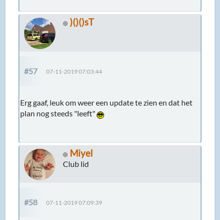
)()()sT
#57
07-11-2019 07:03:44
Erg gaaf, leuk om weer een update te zien en dat het
plan nog steeds "leeft"
Miyel
Club lid
#58
07-11-2019 07:09:39