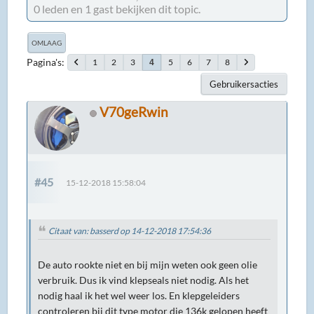
0 leden en 1 gast bekijken dit topic.
OMLAAG
Pagina's
1
2
3
5
6
7
8
4
Gebruikersacties
V70geRwin
#45
15-12-2018 15:58:04
Citaat van: basserd op 14-12-2018 17:54:36
De auto rookte niet en bij mijn weten ook geen olie
verbruik. Dus ik vind klepseals niet nodig. Als het
nodig haal ik het wel weer los. En klepgeleiders
controleren bij dit type motor die 136k gelopen heeft