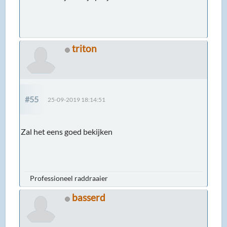
triton
#55
25-09-2019 18:14:51
Zal het eens goed bekijken
Professioneel raddraaier
basserd