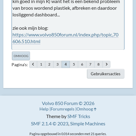
km goed in mijn R) want het is een bekend probleem
van broos wordend plastiek, afbreken en daardoor
losliggend dashboard...
zie ook mijn blog:
https://www.volvo850forum.nl/index.php/topic,70
606.510.html
OMHOOG
Pagina's
1
2
3
5
6
7
8
4
Gebruikersacties
Volvo 850 Forum © 2026
Help
Forumregels
Omhoog
Theme by
SMF Tricks
SMF 2.1.4 © 2023
,
Simple Machines
Pagina opgebouwd in 0.014 seconden met 21 queries.