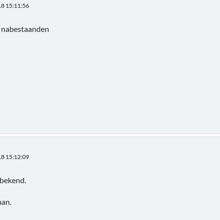
8 15:11:56
e nabestaanden
8 15:12:09
 bekend.
man.