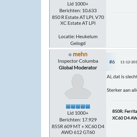
Lid 1000+
Berichten: 10.633
850 R Estate AT LPI, V70
XC Estate AT LPI
Locatie: Heukelum
Gelogd
mehn
Inspector Columba
#6
11-12-201
Global Moderator
Ai, dat is sle
Sterker aan al
850R: Ferrita
Lid 1000+
XC60 D4 A
Berichten: 17.929
855R 609 MT + XC60 D4
AWD 612 GT60