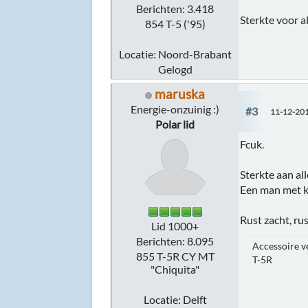
Berichten: 3.418
Sterkte voor a
854 T-5 ('95)
Locatie: Noord-Brabant
Gelogd
maruska
Energie-onzuinig :)
#3
11-12-201
Polar lid
Fcuk.
Sterkte aan al
Een man met ke
Rust zacht, ru
Lid 1000+
Berichten: 8.095
Accessoire ve
855 T-5R CY MT
T-5R
"Chiquita"
Locatie: Delft