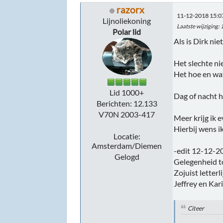
razorx
11-12-2018 15:0
Lijnoliekoning
Laatste wijziging
:
Polar lid
Als is Dirk ni
Het slechte ni
Het hoe en wat
Lid 1000+
Dag of nacht hi
Berichten: 12.133
V70N 2003-417
Meer krijg ik e
Hierbij wens ik
Locatie:
Amsterdam/Diemen
-edit 12-12-2
Gelogd
Gelegenheid t
Zojuist letterl
Jeffrey en Kar
Citeer