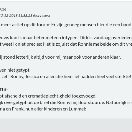
7:56
 13-12-2018 11:58:25 door razorx
et meer actief op dit forum: Er zijn genoeg mensen hier die een ba
euws kan ik maar beter meteen intypen: Dirk is vandaag overleden 
 weet ik niet precies: Het is zojuist dat Ronnie me belde om dit vre
j stond letterlijk altijd voor mij maar ook voor anderen klaar.
ven niet getypt.
 Jeff, Ronny, Jessica en allen die hem lief hadden heel veel sterkte!
018-
ot afscheid en crematieplechtigheid toegevoegd.
ijk overgetypt uit de brief die Ronny mij doorstuurde. Natuurlijk is
ina en Frank, hun aller kinderen en Lummel: