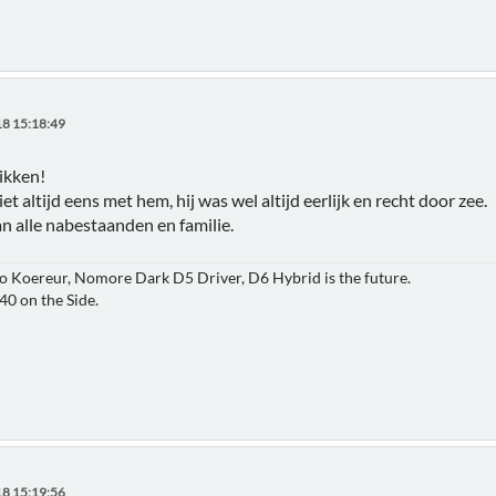
8 15:18:49
rikken!
iet altijd eens met hem, hij was wel altijd eerlijk en recht door zee.
an alle nabestaanden en familie.
 Koereur, Nomore Dark D5 Driver, D6 Hybrid is the future.
S40 on the Side.
8 15:19:56