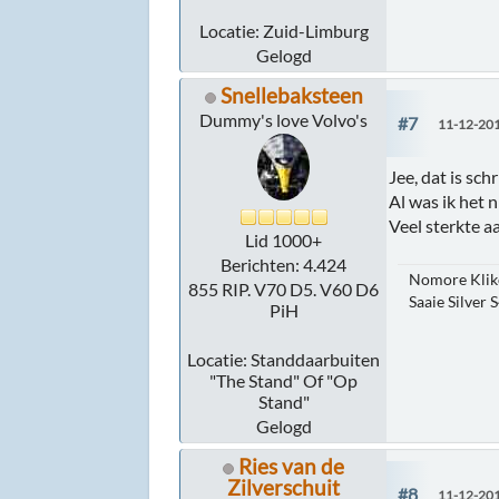
Locatie: Zuid-Limburg
Gelogd
Snellebaksteen
Dummy's love Volvo's
#7
11-12-201
Jee, dat is sch
Al was ik het n
Veel sterkte a
Lid 1000+
Berichten: 4.424
Nomore Kliko
855 RIP. V70 D5. V60 D6
Saaie Silver 
PiH
Locatie: Standdaarbuiten
"The Stand" Of "Op
Stand"
Gelogd
Ries van de
Zilverschuit
#8
11-12-201