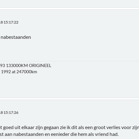
8 15:17:22
e nabestaanden
1993 133000KM ORIGINEEL
v 1992 at 247000km
T
8 15:17:26
goed uit elkaar zijn gegaan zie ik dit als een groot verlies voor zij
st aan nabestaanden en eenieder die hem als vriend had.