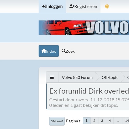
Inloggen
Registreren
Index
Zoek
Volvo 850 Forum
Off-topic
Ex forumlid Dirk overled
Gestart door razorx, 11-12-2018 15:07:
0 leden en 1 gast bekijken dit topic.
Pagina's
2
3
4
...
1
1
OMLAAG