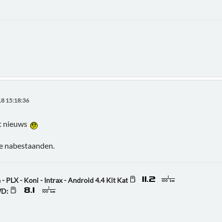
8 15:18:36
cht nieuws
le nabestaanden.
 - PLX - Koni - Intrax - Android 4.4 Kit Kat
WD: