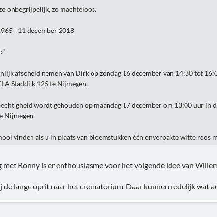
zo onbegrijpelijk, zo machteloos.
1965 - 11 december 2018
o"
nlijk afscheid nemen van Dirk op zondag 16 december van 14:30 tot 16:0
LA Staddijk 125 te Nijmegen.
lechtigheid wordt gehouden op maandag 17 december om 13:00 uur in d
te Nijmegen.
mooi vinden als u in plaats van bloemstukken één onverpakte witte roos
g met Ronny is er enthousiasme voor het volgende idee van Willem
j de lange oprit naar het crematorium. Daar kunnen redelijk wat aut