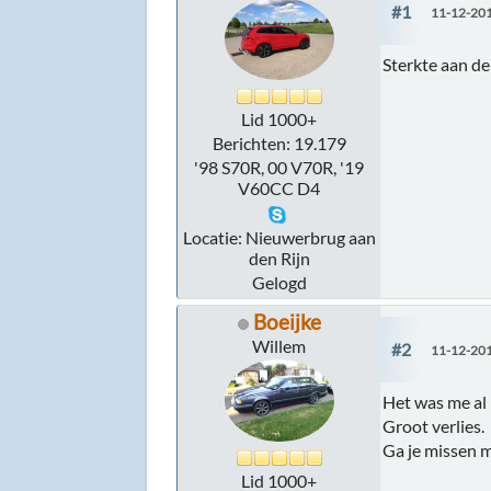
#1
11-12-201
Sterkte aan d
Lid 1000+
Berichten: 19.179
'98 S70R, 00 V70R, '19
V60CC D4
Locatie: Nieuwerbrug aan
den Rijn
Gelogd
Boeijke
Willem
#2
11-12-201
Het was me al
Groot verlies.
Ga je missen 
Lid 1000+