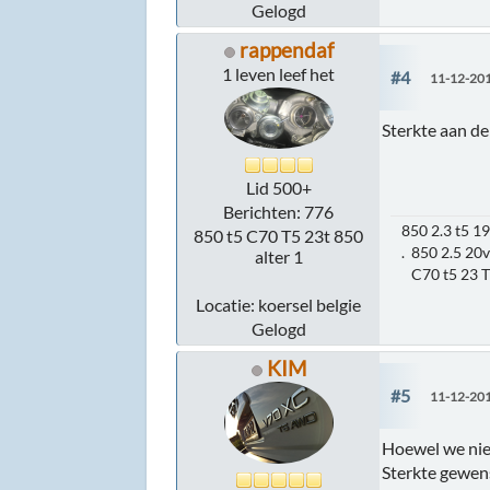
Gelogd
rappendaf
1 leven leef het
#4
11-12-201
Sterkte aan d
Lid 500+
Berichten: 776
850 2.3 t5 
850 t5 C70 T5 23t 850
. 850 2.5 20
alter 1
C70 t5 23 
Locatie: koersel belgie
Gelogd
KIM
#5
11-12-201
Hoewel we niet 
Sterkte gewen