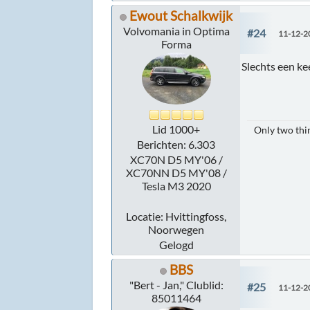
Ewout Schalkwijk
Volvomania in Optima
#24
11-12-2
Forma
Slechts een ke
Lid 1000+
Only two thin
Berichten: 6.303
XC70N D5 MY'06 /
XC70NN D5 MY'08 /
Tesla M3 2020
Locatie: Hvittingfoss,
Noorwegen
Gelogd
BBS
"Bert - Jan," Clublid:
#25
11-12-2
85011464