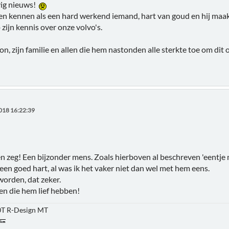
vig nieuws!
en kennen als een hard werkend iemand, hart van goud en hij maak
 zijn kennis over onze volvo's.
oon, zijn familie en allen die hem nastonden alle sterkte toe om di
018 16:22:39
en zeg! Een bijzonder mens. Zoals hierboven al beschreven 'eentje
en goed hart, al was ik het vaker niet dan wel met hem eens.
 worden, dat zeker.
len die hem lief hebben!
0T R-Design MT