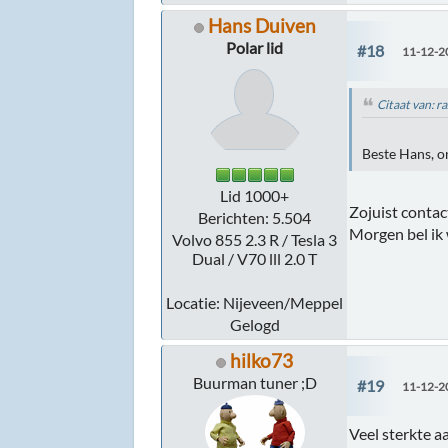
Hans Duiven
Polar lid
#18
11-12-2
Citaat van: 
Beste Hans, on
Lid 1000+
Zojuist conta
Berichten: 5.504
Morgen bel ik 
Volvo 855 2.3 R / Tesla 3
Dual / V70 lll 2.0 T
Locatie: Nijeveen/Meppel
Gelogd
hilko73
Buurman tuner ;D
#19
11-12-2
Veel sterkte 