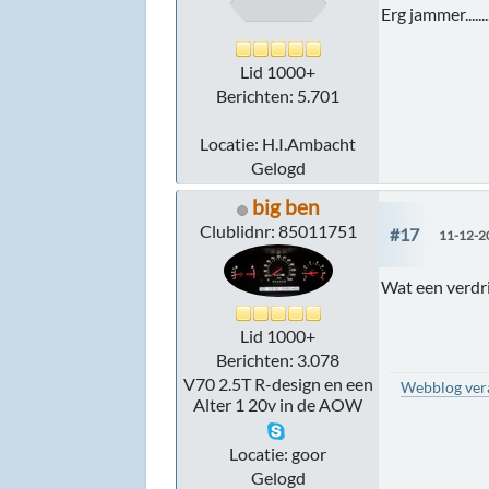
Erg jammer........
Lid 1000+
Berichten: 5.701
Locatie: H.I.Ambacht
Gelogd
big ben
Clublidnr: 85011751
#17
11-12-2
Wat een verdri
Lid 1000+
Berichten: 3.078
V70 2.5T R-design en een
Webblog veran
Alter 1 20v in de AOW
Locatie: goor
Gelogd