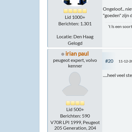
Ongeloof... ni
"goeden" zijn 
Lid 1000+
Berichten: 1.301
't Is een so
Locatie: Den Haag
Gelogd
irian paul
peugeot expert, volvo
#20
11-12-2
kenner
.....heel veel
Lid 500+
Berichten: 590
V70R LPI 1999, Peugeot
205 Generation, 204