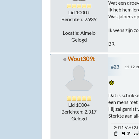
Wat een droe
Ik heb hem ler
Lid 1000+
Was jaloers op
Berichten: 2.939
Ik wens zijn z
Locatie: Almelo
Gelogd
BR
Wout309t
#23
11-12-2
Dat is schrikk
een mens met e
Lid 1000+
Hij zal gemist
Berichten: 2.317
Sterkte aan al
Gelogd
2011 V70 2.