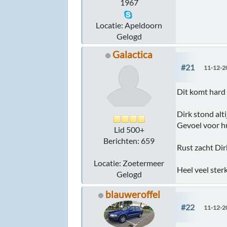
1967
Locatie: Apeldoorn
Gelogd
Galactica
#21
11-12-2
Dit komt hard
Dirk stond alt
Gevoel voor h
Lid 500+
Berichten: 659
Rust zacht Dir
Locatie: Zoetermeer
Heel veel ster
Gelogd
blauweroffel
#22
11-12-2