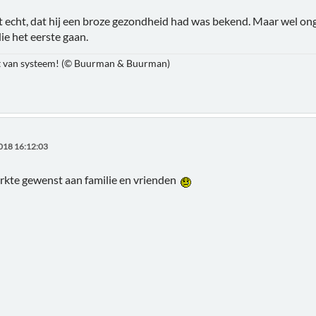
et echt, dat hij een broze gezondheid had was bekend. Maar wel on
die het eerste gaan.
ort van systeem! (© Buurman & Buurman)
018 16:12:03
 sterkte gewenst aan familie en vrienden