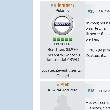
elianmars
Polar lid
#15
11-12-2
Ik kreeg het r
waar te zijn.
Ik ben er flink
werken.
Lid 1000+
Berichten: 33.990
Dirk, ik ga je
Opel Astra Twintop +
Rust zacht.....
Tesla model Y RWD
Locatie: Zevenhuizen ZH
Gelogd
Piet
AKA rat-rod Pete
#16
11-12-2
Het was een ta
Diabetes, nier