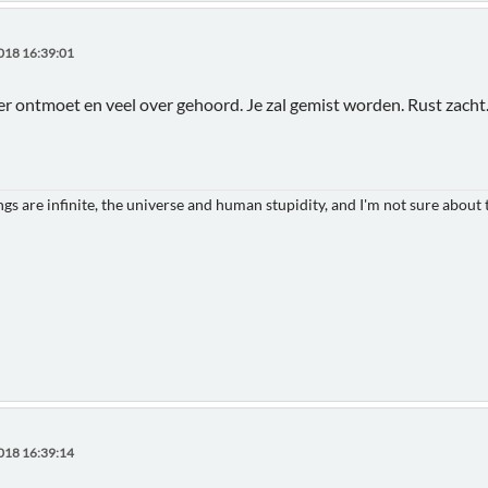
018 16:39:01
er ontmoet en veel over gehoord. Je zal gemist worden. Rust zacht
gs are infinite, the universe and human stupidity, and I'm not sure about t
018 16:39:14