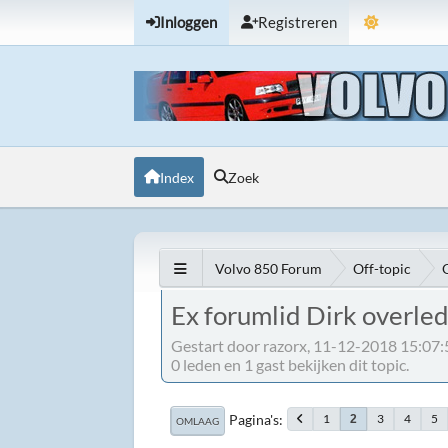
Inloggen
Registreren
Index
Zoek
Volvo 850 Forum
Off-topic
Ex forumlid Dirk overled
Gestart door razorx, 11-12-2018 15:07:
0 leden en 1 gast bekijken dit topic.
Pagina's
1
3
4
5
2
OMLAAG