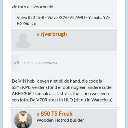
zie foto als voorbeeld
Volvo 850 T5-R - Volvo XC90 V8 AWD - Yamaha YZF
R6 Replica
rjverbrugh
#5
07-02-2019 11:56:53
De VIN heb ik even niet bij de hand, die code is
S3YEKPL. verder stond er ook nog een andere code,
ABEG306. Ik maak als ik straks thuis ben wel even
een foto. De V70R staat in NLD (zit nu in Warschau)
850 T5 Freak
Wooden Hotrod builder