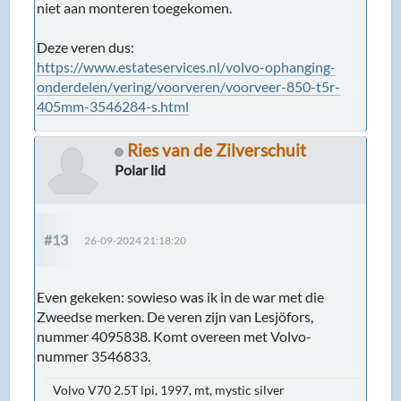
niet aan monteren toegekomen.
Deze veren dus:
https://www.estateservices.nl/volvo-ophanging-
onderdelen/vering/voorveren/voorveer-850-t5r-
405mm-3546284-s.html
Ries van de Zilverschuit
Polar lid
#13
26-09-2024 21:18:20
Even gekeken: sowieso was ik in de war met die
Zweedse merken. De veren zijn van Lesjöfors,
nummer 4095838. Komt overeen met Volvo-
nummer 3546833.
Volvo V70 2.5T lpi, 1997, mt, mystic silver