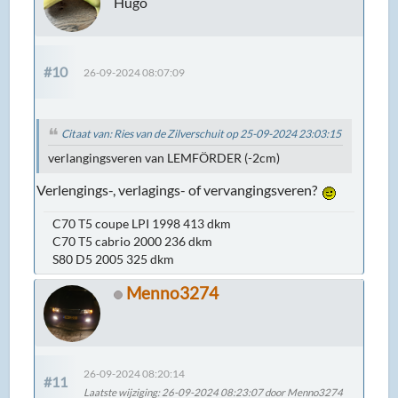
Hugo
#10
26-09-2024 08:07:09
Citaat van: Ries van de Zilverschuit op 25-09-2024 23:03:15
verlangingsveren van LEMFÖRDER (-2cm)
Verlengings-, verlagings- of vervangingsveren?
C70 T5 coupe LPI 1998 413 dkm
C70 T5 cabrio 2000 236 dkm
S80 D5 2005 325 dkm
Menno3274
26-09-2024 08:20:14
#11
Laatste wijziging
: 26-09-2024 08:23:07 door Menno3274