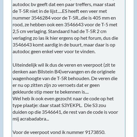
autodoc bv geeft dat een paar treffers, maar staat
de T-5R niet in de lijst.....ES heeft een veer met
nummer 3546284 voor de T-5R...die is 405 mm en
rood, ze hebben ook een 3546643 voor de T-5 met
2,5 cm verlaging. Standaard had de T-5R 2 cm
verlaging zo las ik hier ergens op het forum, dus die
3546643 komt aardig in de buurt, maar daar is op
autodoc geen enkel veer voor te vinden.
Uiteindelijk wil ik dus de veren en veerpoot (zit te
denken aan Bilstein B4)vervangen en de originele
wagenhoogte van de T-5R behouden. De veren die
er nu op zitten zijn zo verroets dat er geen
gekleurde stip meer te bekennen is....
Wel heb ik ook even gezocht naar de code op het
type plaatje: daar staat S3YEKPL. Die S3 zou
duiden op die 3546641, de rest van de code is voor
mij acrabadabra...
Voor de veerpoot vond ik nummer 9173850.