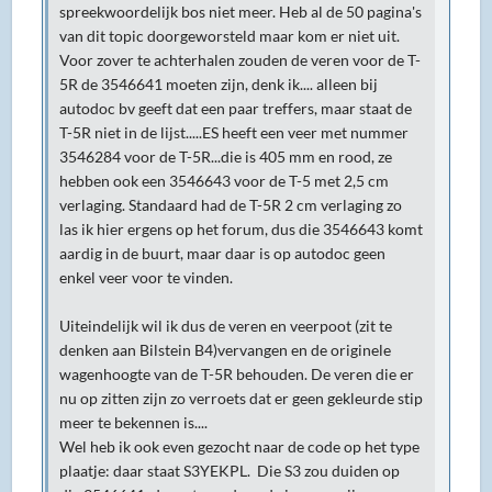
spreekwoordelijk bos niet meer. Heb al de 50 pagina's
van dit topic doorgeworsteld maar kom er niet uit.
Voor zover te achterhalen zouden de veren voor de T-
5R de 3546641 moeten zijn, denk ik.... alleen bij
autodoc bv geeft dat een paar treffers, maar staat de
T-5R niet in de lijst.....ES heeft een veer met nummer
3546284 voor de T-5R...die is 405 mm en rood, ze
hebben ook een 3546643 voor de T-5 met 2,5 cm
verlaging. Standaard had de T-5R 2 cm verlaging zo
las ik hier ergens op het forum, dus die 3546643 komt
aardig in de buurt, maar daar is op autodoc geen
enkel veer voor te vinden.
Uiteindelijk wil ik dus de veren en veerpoot (zit te
denken aan Bilstein B4)vervangen en de originele
wagenhoogte van de T-5R behouden. De veren die er
nu op zitten zijn zo verroets dat er geen gekleurde stip
meer te bekennen is....
Wel heb ik ook even gezocht naar de code op het type
plaatje: daar staat S3YEKPL. Die S3 zou duiden op