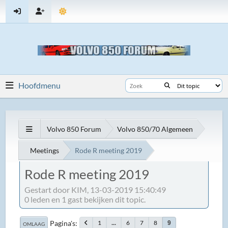
Hoofdmenu
Volvo 850 Forum
Volvo 850/70 Algemeen
Meetings
Rode R meeting 2019
Rode R meeting 2019
Gestart door KIM, 13-03-2019 15:40:49
0 leden en 1 gast bekijken dit topic.
Pagina's
1
...
6
7
8
9
OMLAAG