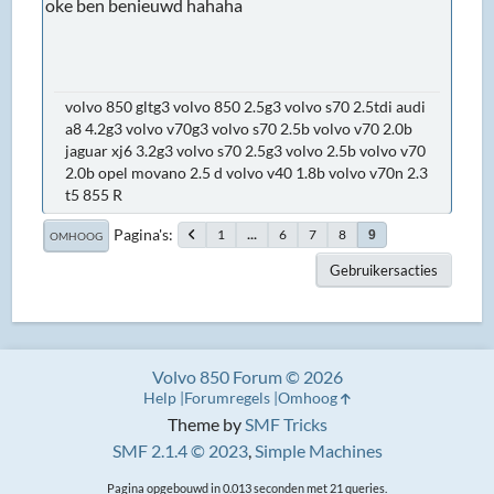
oke ben benieuwd hahaha
volvo 850 gltg3 volvo 850 2.5g3 volvo s70 2.5tdi audi
a8 4.2g3 volvo v70g3 volvo s70 2.5b volvo v70 2.0b
jaguar xj6 3.2g3 volvo s70 2.5g3 volvo 2.5b volvo v70
2.0b opel movano 2.5 d volvo v40 1.8b volvo v70n 2.3
t5 855 R
Pagina's
1
...
6
7
8
9
OMHOOG
Gebruikersacties
Volvo 850 Forum © 2026
Help
Forumregels
Omhoog
Theme by
SMF Tricks
SMF 2.1.4 © 2023
,
Simple Machines
Pagina opgebouwd in 0.013 seconden met 21 queries.