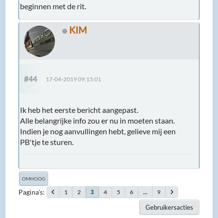
beginnen met de rit.
KIM
#44
17-04-2019 09:15:01
Ik heb het eerste bericht aangepast.
Alle belangrijke info zou er nu in moeten staan.
Indien je nog aanvullingen hebt, gelieve mij een
PB'tje te sturen.
OMHOOG
Pagina's
1
2
4
5
6
...
9
3
Gebruikersacties