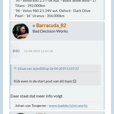
'95 - Volvo 850 2.3 T-5R Aut. - Black Stone Solid - 17"
Titans - 392.000km
'96 - Volvo 960 2.5 24V aut. Oxford - Dark Olive
Pearl - 16" Uranus - 356.000km
Barracuda_82
Bad Decision Works
#40
16-04-2019 12:47:28
Citaat van: arjen850 op 16-04-2019 11:07:23
Kijk even in de start post van dit topic😉
Daar staat dat meer info volgt.
Johan van Tongeren -
www.baddecision.works