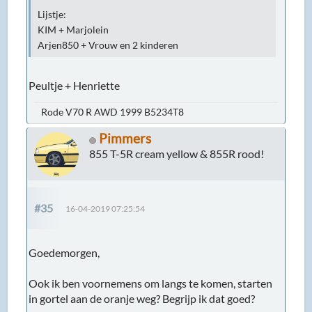
Lijstje:
KIM + Marjolein
Arjen850 + Vrouw en 2 kinderen
Peultje + Henriette
Rode V70 R AWD 1999 B5234T8
Pimmers
855 T-5R cream yellow & 855R rood!
#35
16-04-2019 07:25:54
Goedemorgen,
Ook ik ben voornemens om langs te komen, starten
in gortel aan de oranje weg? Begrijp ik dat goed?