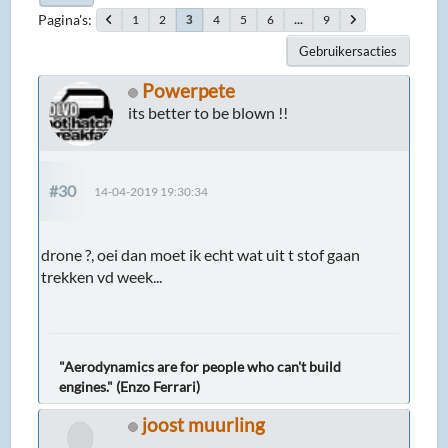
Pagina's
1
2
4
5
6
...
9
3
Gebruikersacties
Powerpete
its better to be blown !!
#30
14-04-2019 19:30:34
drone ?, oei dan moet ik echt wat uit t stof gaan
trekken vd week...
"Aerodynamics are for people who can't build
engines." (Enzo Ferrari)
joost muurling