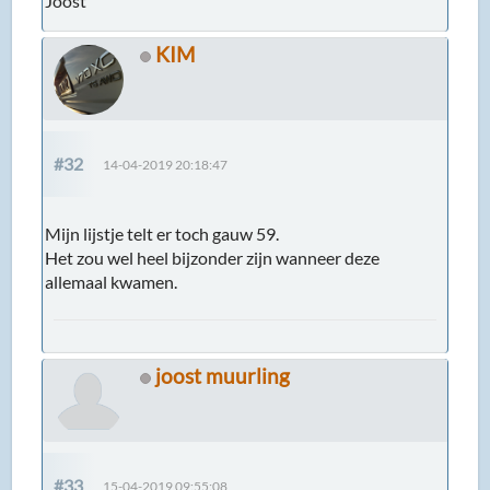
Joost
KIM
#32
14-04-2019 20:18:47
Mijn lijstje telt er toch gauw 59.
Het zou wel heel bijzonder zijn wanneer deze
allemaal kwamen.
joost muurling
#33
15-04-2019 09:55:08