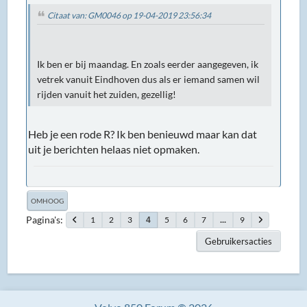
Citaat van: GM0046 op 19-04-2019 23:56:34
Ik ben er bij maandag. En zoals eerder aangegeven, ik
vetrek vanuit Eindhoven dus als er iemand samen wil
rijden vanuit het zuiden, gezellig!
Heb je een rode R? Ik ben benieuwd maar kan dat
uit je berichten helaas niet opmaken.
OMHOOG
Pagina's
1
2
3
5
6
7
...
9
4
Gebruikersacties