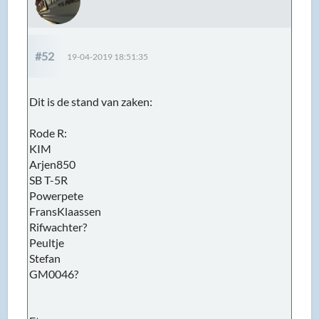
#52
19-04-2019 18:51:35
Dit is de stand van zaken:
Rode R:
KIM
Arjen850
SB T-5R
Powerpete
FransKlaassen
Rifwachter?
Peultje
Stefan
GM0046?