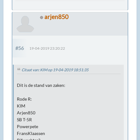
arjen850
#56
19-04-2019 23:20:22
Citaat van: KIM op 19-04-2019 18:51:35
Dit is de stand van zaken:
Rode R:
KIM
Arjen850
SB T-5R
Powerpete
FransKlaassen