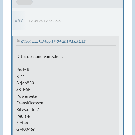
#57
19-04-2019 23:56:34
Citaat van: KIM op 19-04-2019 18:51:35
Dit is de stand van zaken:
Rode R:
KIM
Arjen850
SB T-5R
Powerpete
FransKlaassen
Rifwachter?
Peultje
Stefan
GM0046?