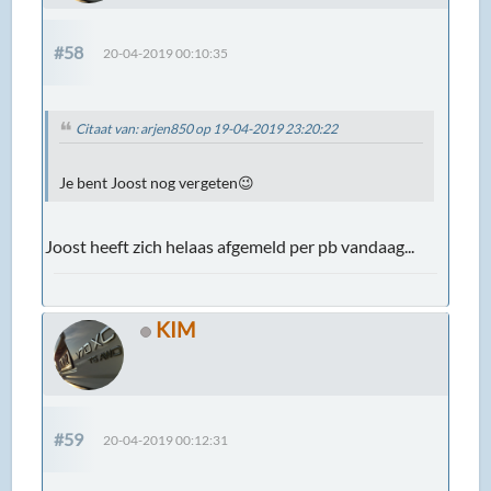
#58
20-04-2019 00:10:35
Citaat van: arjen850 op 19-04-2019 23:20:22
Je bent Joost nog vergeten😉
Joost heeft zich helaas afgemeld per pb vandaag...
KIM
#59
20-04-2019 00:12:31