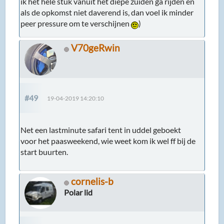
ik het hele stuk vanuit het diepe zuiden ga rijden en
als de opkomst niet daverend is, dan voel ik minder
peer pressure om te verschijnen
)
V70geRwin
#49
19-04-2019 14:20:10
Net een lastminute safari tent in uddel geboekt
voor het paasweekend, wie weet kom ik wel ff bij de
start buurten.
cornelis-b
Polar lid