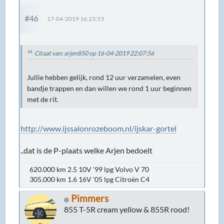
#46
17-04-2019 16:23:53
Citaat van: arjen850 op 16-04-2019 22:07:56
Jullie hebben gelijk, rond 12 uur verzamelen, even
bandje trappen en dan willen we rond 1 uur beginnen
met de rit.
http://www.ijssalonrozeboom.nl/ijskar-gortel
..dat is de P-plaats welke Arjen bedoelt
620.000 km 2.5 10V '99 lpg Volvo V 70
305.000 km 1.6 16V '05 lpg Citroën C4
Pimmers
855 T-5R cream yellow & 855R rood!