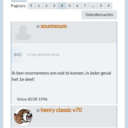
Pagina's
1
2
3
5
6
7
...
9
4
Gebruikersacties
soumsoum
#45
17-04-2019 09:59:06
Ik ben voornemens om ook te komen, in ieder geval
het 1e deel!
Volvo 855R 1996
henry classic v70