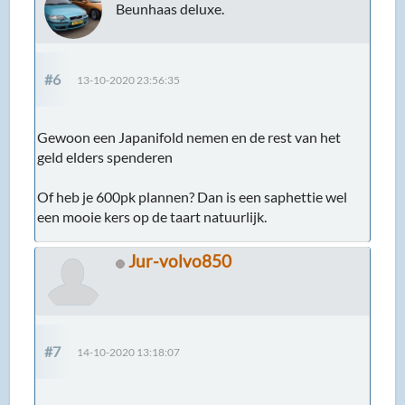
Beunhaas deluxe.
#6
13-10-2020 23:56:35
Gewoon een Japanifold nemen en de rest van het
geld elders spenderen
Of heb je 600pk plannen? Dan is een saphettie wel
een mooie kers op de taart natuurlijk.
Jur-volvo850
#7
14-10-2020 13:18:07