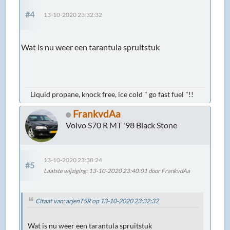
#4
13-10-2020 23:32:32
Wat is nu weer een tarantula spruitstuk
Liquid propane, knock free, ice cold " go fast fuel "!!
FrankvdAa
Volvo S70 R MT '98 Black Stone
13-10-2020 23:38:24
#5
Laatste wijziging
: 13-10-2020 23:40:01 door FrankvdAa
Citaat van: arjenT5R op 13-10-2020 23:32:32
Wat is nu weer een tarantula spruitstuk