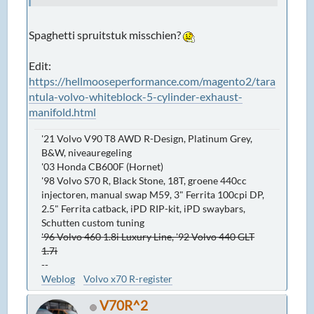
Spaghetti spruitstuk misschien?
Edit:
https://hellmooseperformance.com/magento2/tara
ntula-volvo-whiteblock-5-cylinder-exhaust-
manifold.html
'21 Volvo V90 T8 AWD R-Design, Platinum Grey,
B&W, niveauregeling
'03 Honda CB600F (Hornet)
'98 Volvo S70 R, Black Stone, 18T, groene 440cc
injectoren, manual swap M59, 3" Ferrita 100cpi DP,
2.5" Ferrita catback, iPD RIP-kit, iPD swaybars,
Schutten custom tuning
'96 Volvo 460 1.8i Luxury Line, '92 Volvo 440 GLT
1.7i
--
Weblog
Volvo x70 R-register
V70R^2