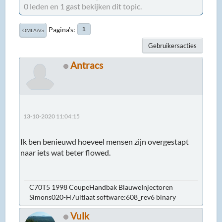
0 leden en 1 gast bekijken dit topic.
Pagina's
1
OMLAAG
Gebruikersacties
Antracs
13-10-2020 11:04:15
Ik ben benieuwd hoeveel mensen zijn overgestapt
naar iets wat beter flowed.
C70T5 1998 CoupeHandbak BlauweInjectoren
Simons020-H7uitlaat software:608_rev6 binary
Vulk