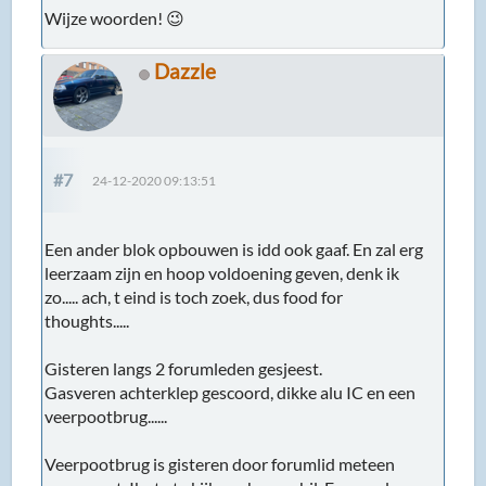
Wijze woorden! 😉
Dazzle
#7
24-12-2020 09:13:51
Een ander blok opbouwen is idd ook gaaf. En zal erg
leerzaam zijn en hoop voldoening geven, denk ik
zo..... ach, t eind is toch zoek, dus food for
thoughts.....
Gisteren langs 2 forumleden gesjeest.
Gasveren achterklep gescoord, dikke alu IC en een
veerpootbrug......
Veerpootbrug is gisteren door forumlid meteen