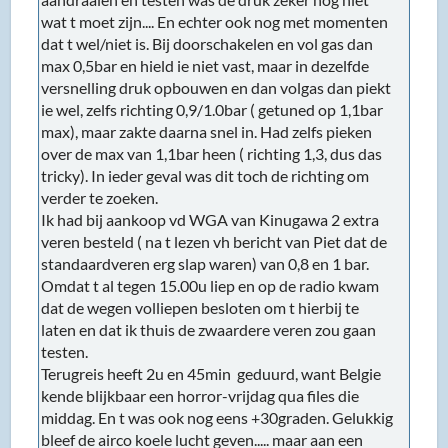
wat t moet zijn.... En echter ook nog met momenten
dat t wel/niet is. Bij doorschakelen en vol gas dan
max 0,5bar en hield ie niet vast, maar in dezelfde
versnelling druk opbouwen en dan volgas dan piekt
ie wel, zelfs richting 0,9/1.0bar ( getuned op 1,1bar
max), maar zakte daarna snel in. Had zelfs pieken
over de max van 1,1bar heen ( richting 1,3, dus das
tricky). In ieder geval was dit toch de richting om
verder te zoeken.
Ik had bij aankoop vd WGA van Kinugawa 2 extra
veren besteld ( na t lezen vh bericht van Piet dat de
standaardveren erg slap waren) van 0,8 en 1 bar.
Omdat t al tegen 15.00u liep en op de radio kwam
dat de wegen volliepen besloten om t hierbij te
laten en dat ik thuis de zwaardere veren zou gaan
testen.
Terugreis heeft 2u en 45min geduurd, want Belgie
kende blijkbaar een horror-vrijdag qua files die
middag. En t was ook nog eens +30graden. Gelukkig
bleef de airco koele lucht geven..... maar aan een