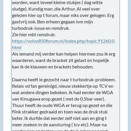
worden, want teveel kleine stukjes ( dag witte
sludge). Kundig man, die Arthur. Al veel over
gelezen hier op t forum, maar niks over gelogen. Erg
gastvrij ook. Ben erheen gegaan ivm mijn
turbodruk-issue en remdruk.
Zie hier mbt remdruk:
https://volvo850forum.nl/index.php/topic,91260.0.
html
Als iemand mij verder kan helpen hiermee zou ik erg
waarderen, want de bracket zit gelast en hopelijk
kan ik de klauwen en brackets behouden.
Daarna heeft ie gezocht naar t turbodruk-probleem.
Relais vd fan gereinigd, nieuw stekkertje op TCV en
wat andere dingen bekeken. Ik had eerder de WGA
van Kinugawa erop gezet ( met de 0,5bar veer).
Thuur heeft de oude WGA er terug op gezet en die
flink strakker gedraaid en toen was de druk stuk
beter. Ik durfde dat eerder zelf niet aan en ging t
meer zoeken in de aansturing ( tcv etc). Maar na
aandraaien en testen was de druk zeker nog niet