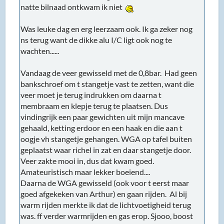
natte bilnaad ontkwam ik niet
Was leuke dag en erg leerzaam ook. Ik ga zeker nog
ns terug want de dikke alu I/C ligt ook nog te
wachten......
Vandaag de veer gewisseld met de 0,8bar. Had geen
bankschroef om t stangetje vast te zetten, want die
veer moet je terug indrukken om daarna t
membraam en klepje terug te plaatsen. Dus
vindingrijk een paar gewichten uit mijn mancave
gehaald, ketting erdoor en een haak en die aan t
oogje vh stangetje gehangen. WGA op tafel buiten
geplaatst waar richel in zat en daar stangetje door.
Veer zakte mooi in, dus dat kwam goed.
Amateuristisch maar lekker boeiend....
Daarna de WGA gewisseld (ook voor t eerst maar
goed afgekeken van Arthur) en gaan rijden. Al bij
warm rijden merkte ik dat de lichtvoetigheid terug
was. ff verder warmrijden en gas erop. Sjooo, boost