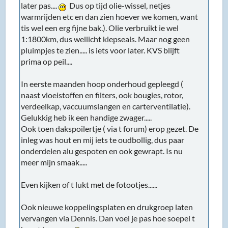
later pas....
Dus op tijd olie-wissel, netjes
warmrijden etc en dan zien hoever we komen, want
tis wel een erg fijne bak.). Olie verbruikt ie wel
1:1800km, dus wellicht klepseals. Maar nog geen
pluimpjes te zien..... is iets voor later. KVS blijft
prima op peil....
In eerste maanden hoop onderhoud gepleegd (
naast vloeistoffen en filters, ook bougies, rotor,
verdeelkap, vaccuumslangen en carterventilatie).
Gelukkig heb ik een handige zwager.....
Ook toen dakspoilertje ( via t forum) erop gezet. De
inleg was hout en mij iets te oudbollig, dus paar
onderdelen alu gespoten en ook gewrapt. Is nu
meer mijn smaak.....
Even kijken of t lukt met de fotootjes......
Ook nieuwe koppelingsplaten en drukgroep laten
vervangen via Dennis. Dan voel je pas hoe soepel t