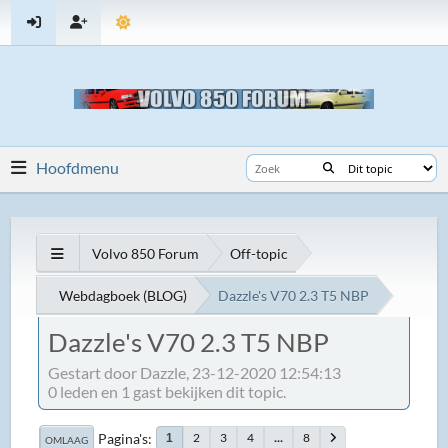
Hoofdmenu
Volvo 850 Forum
Off-topic
Webdagboek (BLOG)
Dazzle's V70 2.3 T5 NBP
Dazzle's V70 2.3 T5 NBP
Gestart door Dazzle, 23-12-2020 12:54:13
0 leden en 1 gast bekijken dit topic.
Pagina's
2
3
4
...
8
1
OMLAAG