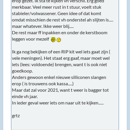
erop gezet. Ik sta te kijken vh verschil. Erg goed
merkbaar. Veel meer rust in t stuur, voelt stuk
stabieler/volwassener. Geen idee of dat komt
omdat misschien de rest vh onderstel ah slijten is.....
maar whatever. Ikke weer blij.....
De rest maar ff inpakken en onder de kerstboom
leggen voor mezelf
Ik ga nog bekijken of een RIP kit wel iets gaat zijn (
vele meningen). Het staat erg gaaf, maar moet wel
iets (lees: voldoende) brengen, want t is ook niet
goedkoop.
Anders gewoon enkel nieuwe silliconen slangen
erop ( is trouwens ook kassa.....)
Maar dat zal voor 2021, want t weer is bagger tot
einde vh jaar.
In ieder geval weer iets om naar uit te kijken......
grtz