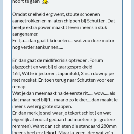
hoort te gaan
Omdat snelheid erg went, stoute schoenen
aangetrokken en m laten chippen bij Schutten. Dat
beetje extra power maakt t leven ineens n stuk
aangenamer.
En tja.... dan gaat t kriebelen..... wat zou deze motor
nog verder aankunnen.....
En dan gaat de midlifecrisis optreden. Forum
afgezocht en wat bij elkaar gesprokkeld:
16T, Witte injectoren, Japanifold, 3inch downpipe
met racekat. En toen terug naar Schutten voor een
remap.
Wat je dan meemaakt na de eerste rit...... wow..... als
dat maar heel blijft... maar o zo lekker.... dan maakt ie
ineens wel erg grote stappen.
En dan merk je snel waar je tekort schiet ( en wat
eigenlijk al vooraf gedaan had moeten zijn: grotere
remmen). Want dan schieten die standaard 280mm
ineens heel erg tekort. Maar ja, geen idee wat zo'n