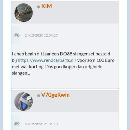
KIM
#8
24-12-2020 12:04:27
Ik heb begin dit jaar een DO88 slangenset besteld
bij
https://www.rendcarparts.nl/
voor zo'n 100 Euro
met wat korting. Das goedkoper dan originele
slangen...
V70geRwin
#9
28-12-2020 21:01:20