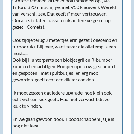
Grotere remmen zitten er ook inmiddels op ( via
Triton. 320mm schijfjes met V50 klauwen). Wereld
van verschil, zeg. Dat geeft ff meer vertrouwen.
Om alles te laten passen ook andere velgen erop
gezet ( Comets).
Ook tijdje terug 2 metertjes erin gezet ( olietemp en
turbodruk). Blij mee, want zeker die olietemp is een
must......
Ook bij Hunterparts een blokjesgril en R-bumper
kunnen bemachtigen. Bumper opnieuw geschuurd
en gespoten ( met spuitbusjes) en erg mooi
geworden. geeft echt een dikker aanzien.
Ik moet zeggen dat iedere upgrade, hoe klein ook,
echt wel een kick geeft. Had niet verwacht dit zo
leuk te vinden.
En we gaan gewoon door. T boodschappenlijstje is
nog niet leeg;