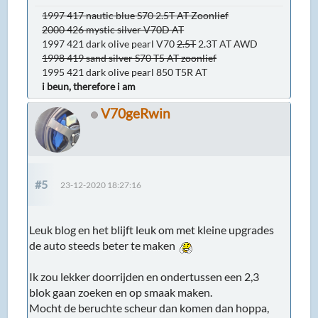
1997 417 nautic blue S70 2.5T AT Zoonlief
2000 426 mystic silver V70D AT
1997 421 dark olive pearl V70
2.5T
2.3T AT AWD
1998 419 sand silver S70 T5 AT zoonlief
1995 421 dark olive pearl 850 T5R AT
i beun, therefore i am
V70geRwin
#5
23-12-2020 18:27:16
Leuk blog en het blijft leuk om met kleine upgrades
de auto steeds beter te maken
Ik zou lekker doorrijden en ondertussen een 2,3
blok gaan zoeken en op smaak maken.
Mocht de beruchte scheur dan komen dan hoppa,