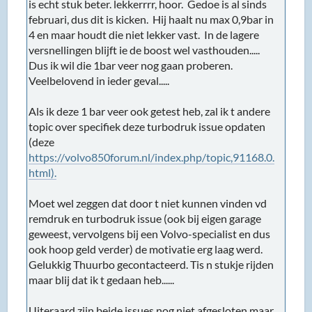
is echt stuk beter. lekkerrrr, hoor. Gedoe is al sinds
februari, dus dit is kicken. Hij haalt nu max 0,9bar in
4 en maar houdt die niet lekker vast. In de lagere
versnellingen blijft ie de boost wel vasthouden.....
Dus ik wil die 1bar veer nog gaan proberen.
Veelbelovend in ieder geval.....
Als ik deze 1 bar veer ook getest heb, zal ik t andere
topic over specifiek deze turbodruk issue opdaten
(deze
https://volvo850forum.nl/index.php/topic,91168.0.
html).
Moet wel zeggen dat door t niet kunnen vinden vd
remdruk en turbodruk issue (ook bij eigen garage
geweest, vervolgens bij een Volvo-specialist en dus
ook hoop geld verder) de motivatie erg laag werd.
Gelukkig Thuurbo gecontacteerd. Tis n stukje rijden
maar blij dat ik t gedaan heb......
Uiteraard zijn beide issues nog niet afgesloten maar